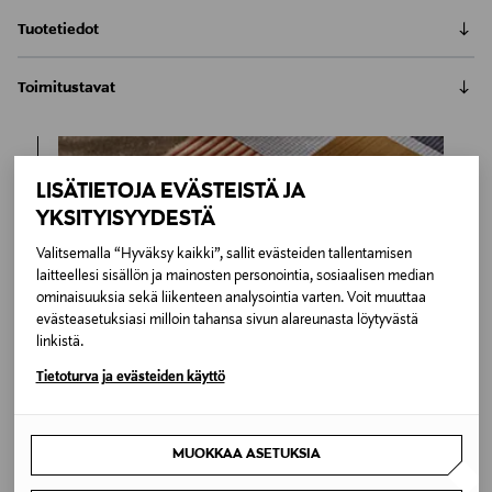
Tuotetiedot
Frits Henningsenin vuonna 1938 suunnittelemassa
Toimitustavat
Windsor-tuolissa yhdistyy ruokapöydäntuolin ja
nojatuolin parhaat puolet. Korkea selkänoja sekä
Automaatti tai noutopiste
käsinojat tekevät tuolista erityisen mukavan istua.
Toimitusaika 10-12 viikkoa
Ylellinen tuoli on hyvin kevytrakenteinen ja kaunis.
6,90 €
LISÄTIETOJA EVÄSTEISTÄ JA
Windsor on valmistettu kestävästä massiivitammesta,
Inspiroidu
joka on viimeistelty käsin hiomalla sekä öljypinnalla.
YKSITYISYYDESTÄ
LUE KOKO TUOTEKUVAUS
Kotiinkuljetus
Toimitusaika 10-12 viikkoa
Valitsemalla “Hyväksy kaikki”, sallit evästeiden tallentamisen
Tuotenumero
6,90 €
laitteellesi sisällön ja mainosten personointia, sosiaalisen median
ominaisuuksia sekä liikenteen analysointia varten. Voit muuttaa
174582210
evästeasetuksiasi milloin tahansa sivun alareunasta löytyvästä
linkistä.
Materiaali
Tietoturva ja evästeiden käyttö
Tammi
Väri
MUOKKAA ASETUKSIA
BROWN