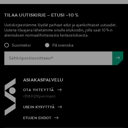
TILAA UUTISKIRJE
–
ETUSI
–
10 %
Uutiskirjeestämme löydät parhaat edut ja ajankohtaiset uutuudet.
Uutena tilaajana lähetämme sinulle etukoodin, jolla saat 10 %:n
alennuksen normaalihintaisesta kertaostoksesta.
Suomeksi
På svenska
ASIAKASPALVELU
OTA YHTEYTTÄ
+358 9 1211(pvm/mpm)
USEIN KYSYTTYÄ
ETUJEN EHDOT