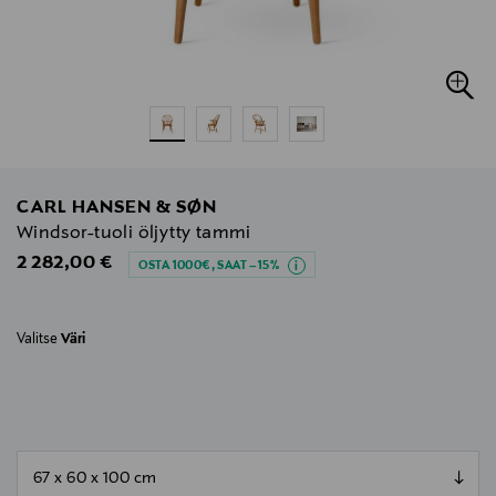
CARL HANSEN & SØN
Windsor-tuoli öljytty tammi
Original Price
2 282,00 €
OSTA 1000€, SAAT –15%
Valitse
Väri
null
null