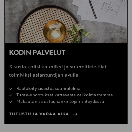
Digitaalinen osoite
info@carlhansen.com
KODIN PALVELUT
Sisusta kotisi kauniiksi ja suunnittele tilat
toimiviksi asiantuntijan avulla.
Räätälöity sisustussuunnitelma
Tuote-ehdotukset kattavasta valikoimastamme
Maksuton sisustushankintojen yhteydessä
TUTUSTU JA VARAA AIKA