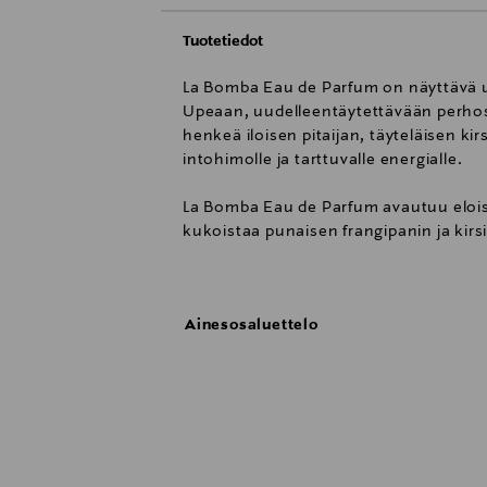
Tuotetiedot
La Bomba Eau de Parfum on näyttävä uu
Upeaan, uudelleentäytettävään perhos
henkeä iloisen pitaijan, täyteläisen k
intohimolle ja tarttuvalle energialle.
La Bomba Eau de Parfum avautuu eloisal
kukoistaa punaisen frangipanin ja kirs
Pohjalla hehkuva aurinkoinen vanilja vi
Perhosen muotoiseksi suunniteltu La B
Ainesosaluettelo
sävyinen yksityiskohtainen lasityö hei
korkki, jonka ympärillä säihkyy arvoka
Tuoksuperhe: Kukkainen
Latvatuoksu: Pitaya
Sydäntuoksu: Pioni
Pohjatuoksu: Vanilja