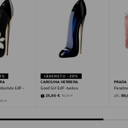
0%
JÄSENETU –20%
ERA
CAROLINA HERRERA
PRADA
Absolute EdP -
Good Girl EdP -tuoksu
Paradox
Discounted Price
Orig
Original Price
23,90 €
99,
alk.
30,00 €
Price
ginal Price
,00 €