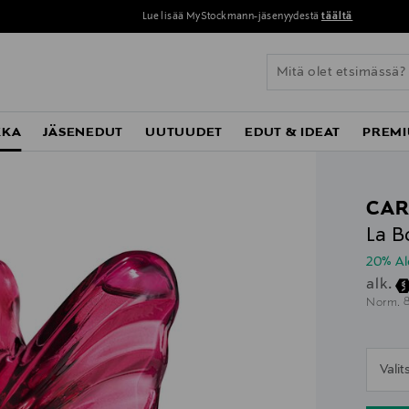
Lue lisää MyStockmann-jäsenyydestä
täältä
KKA
JÄSENEDUT
UUTUUDET
EDUT & IDEAT
PREMI
CAR
La B
20% A
alk.
O
Norm.
n
Vali
n