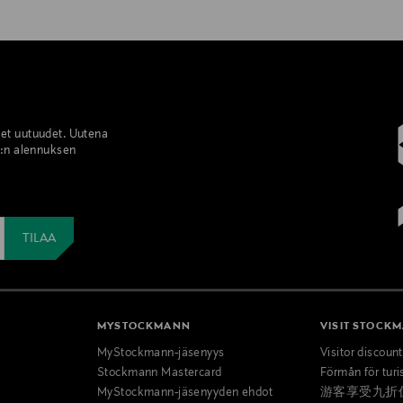
set uutuudet. Uutena
%:n alennuksen
MYSTOCKMANN
VISIT STOCK
MyStockmann-jäsenyys
Visitor discoun
Stockmann Mastercard
Förmån för turi
MyStockmann-jäsenyyden ehdot
游客享受九折