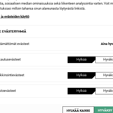
0,00 €
tia, sosiaalisen median ominaisuuksia sekä liikenteen analysointia varten. Voit 
uksiasi milloin tahansa sivun alareunasta löytyvästä linkistä.
inen tilaukseesi. Voit palauttaa tilaamasi tuotteen 30 vuorokauden ku
 ja evästeiden käyttö
0,00 € – 4,90 €
lee palauttaa avaamattomissa alkuperäispakkauksissaan ja palautetta
ÖS NÄISTÄ
7,90 €–50,00 € kuljetusyhtiöstä ja 
SE EVÄSTERYHMIÄ
ttämättömät evästeet
Aina hyv
Alk. 6,90 €, kun toimitus on saatavi
autusevästeet
Hylkää
Hyväk
kkinointievästeet
Hylkää
Hyväk
astoevästeet
Hylkää
Hyväk
HYVÄKSY 
HYLKÄÄ KAIKKI