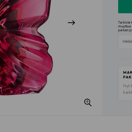
Tarkista
muuttua 
paikan p
Helsi
MAK
PAK
Nyt 
kaik