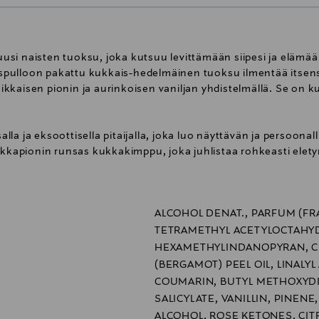
si naisten tuoksu, joka kutsuu levittämään siipesi ja elämään
pulloon pakattu kukkais-hedelmäinen tuoksu ilmentää itsens
irsikkaisen pionin ja aurinkoisen vaniljan yhdistelmällä. Se on
la ja eksoottisella pitaijalla, joka luo näyttävän ja persoon
ikkapionin runsas kukkakimppu, joka juhlistaa rohkeasti eletyn
imeistelee tuoksun iloisella ja lämpimällä vivahteellaan.
omba Eau de Parfum -pullo kohoaa näyttävästi siivet levällä
ALCOHOL DENAT., PARFUM (FR
jastaa pullon sisällä olevaa iloista kukkaistuoksua. Kokonais
s ruusukvartsi. Pullo on uudelleentäytettävä.
TETRAMETHYL ACETYLOCTAHY
HEXAMETHYLINDANOPYRAN, C
(BERGAMOT) PEEL OIL, LINALYL
COUMARIN, BUTYL METHOXYD
SALICYLATE, VANILLIN, PINEN
ALCOHOL, ROSE KETONES, CITR