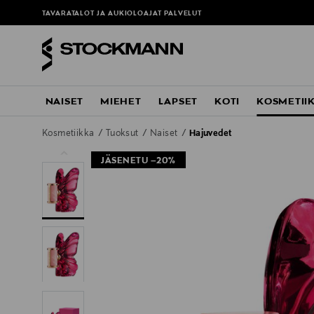
TAVARATALOT JA AUKIOLOAJAT
PALVELUT
NAISET
MIEHET
LAPSET
KOTI
KOSMETII
Kosmetiikka
Tuoksut
Naiset
Hajuvedet
JÄSENETU –20%