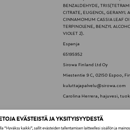
BENZALDEHYDE, TRIS(TETRAM
CITRATE, EUGENOL, GERANYL 
CINNAMOMUM CASSIA LEAF OIL
TERPINOLENE, BENZYL ALCOHOL, 
VIOLET 2).
Espanja
65195952
Sirowa Finland Ltd Oy
Miestentie 9 C, 02150 Espoo, Fi
kuluttajapalvelu@sirowa.com
Carolina Herrera, hajuvesi, tuo
IETOJA EVÄSTEISTÄ JA YKSITYISYYDESTÄ
la “Hyväksy kaikki”, sallit evästeiden tallentamisen laitteellesi sisällön ja maino