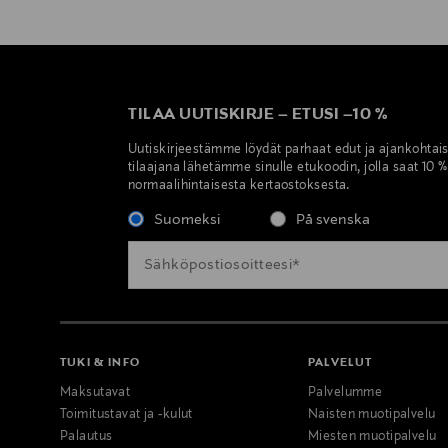
TILAA UUTISKIRJE
–
ETUSI
–
10 %
Uutiskirjeestämme löydät parhaat edut ja ajankohtai
tilaajana lähetämme sinulle etukoodin, jolla saat 10 
normaalihintaisesta kertaostoksesta.
Suomeksi
På svenska
TUKI & INFO
PALVELUT
Maksutavat
Palvelumme
Toimitustavat ja -kulut
Naisten muotipalvelu
Palautus
Miesten muotipalvelu