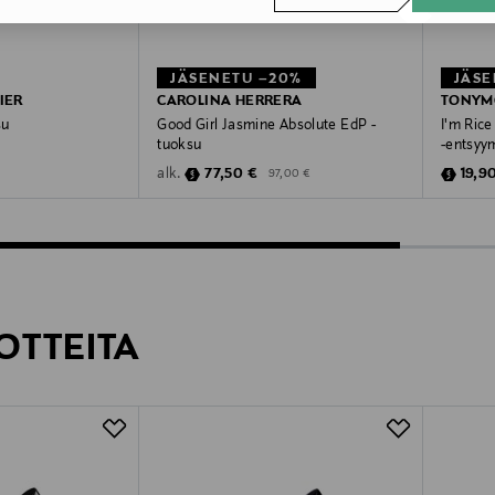
JÄSENETU –20%
JÄSE
IER
CAROLINA HERRERA
TONYM
su
Good Girl Jasmine Absolute EdP -
I'm Rice
tuoksu
-entsyy
Discounted Price
Original Price
Disco
77,50 €
19,9
alk.
97,00 €
OTTEITA