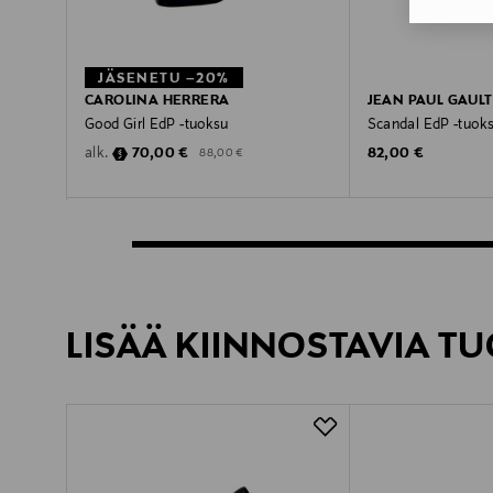
JÄSENETU –20%
CAROLINA HERRERA
JEAN PAUL GAULT
Good Girl EdP -tuoksu
Scandal EdP -tuok
Discounted Price
Original Price
Original Price
70,00 €
82,00 €
alk.
88,00 €
LISÄÄ KIINNOSTAVIA TU