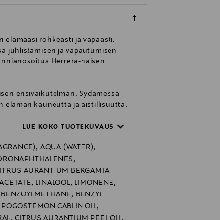
 elämääsi rohkeasti ja vapaasti.
ä juhlistamisen ja vapautumisen
 kunnianosoitus Herrera-naisen
allisen ensivaikutelman. Sydämessä
 elämän kauneutta ja aistillisuutta.
LUE KOKO TUOTEKUVAUS
än. Fuksian ja vaaleanpunaisen
AGRANCE), AQUA (WATER),
uuden kruunaa kultainen Insignia-
DRONAPHTHALENES,
ITRUS AURANTIUM BERGAMIA
 ACETATE, LINALOOL, LIMONENE,
IBENZOYLMETHANE, BENZYL
E, POGOSTEMON CABLIN OIL,
AL, CITRUS AURANTIUM PEEL OIL,