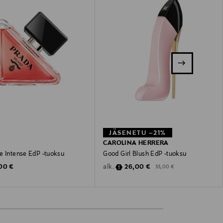
JÄSENETU –21%
CAROLINA HERRERA
e Intense EdP -tuoksu
Good Girl Blush EdP -tuoksu
inal Price
Discounted Price
Original Price
00 €
26,00 €
alk.
33,00 €