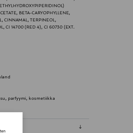
ETHYLHYDROXYPIPERIDINOL)
ACETATE, BETA-CARYOPHYLLENE,
, CINNAMAL, TERPINEOL,
CI 14700 (RED 4), CI 60730 (EXT.
nland
ksu, parfyymi, kosmetiikka
sten