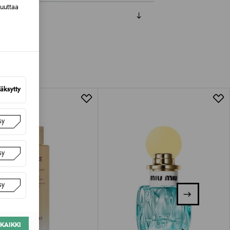
muuttaa
luessa tuotteen vastaanottamisesta.
van tuotteen sinetin tulee olla ehjä.
tuotteen koosta riippuen
äksytty
lla valittuun osoitteeseen.
sy
sy
sy
KAIKKI