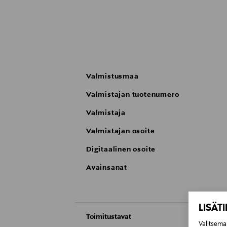
Valmistusmaa
Valmistajan tuotenumero
Valmistaja
Valmistajan osoite
Digitaalinen osoite
Avainsanat
LISÄT
Toimitustavat
Valitsemal