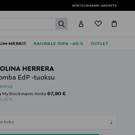
MYSTOCKMANN-JÄSENYYS
label.header.go
UM-MERKIT
KAUSIALE JOPA –40 %
OUTLET
OLINA HERRERA
omba EdP -tuoksu
lennus
Discounted Price
67,90 €
MyStockmann-hinta
riginal Price
85,00 €
ull
tse koko
ull