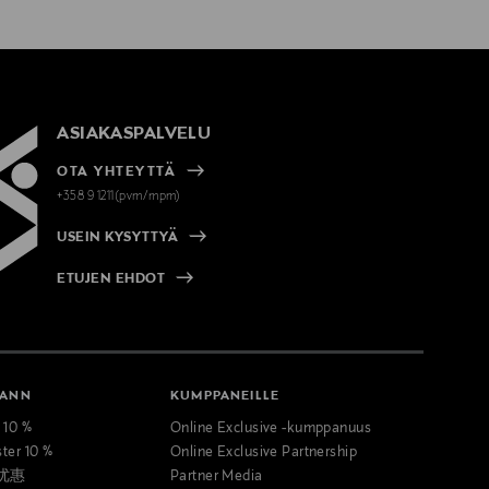
ASIAKASPALVELU
OTA YHTEYTTÄ
+358 9 1211(pvm/mpm)
USEIN KYSYTTYÄ
ETUJEN EHDOT
MANN
KUMPPANEILLE
t 10 %
Online Exclusive -kumppanuus
ster 10 %
Online Exclusive Partnership
优惠
Partner Media