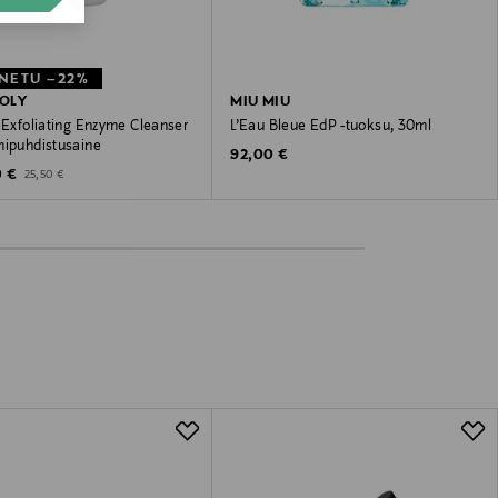
NETU –22%
OLY
MIU MIU
 Exfoliating Enzyme Cleanser
L’Eau Bleue EdP -tuoksu, 30ml
mipuhdistusaine
Original Price
92,00 €
unted Price
Original Price
0 €
25,50 €