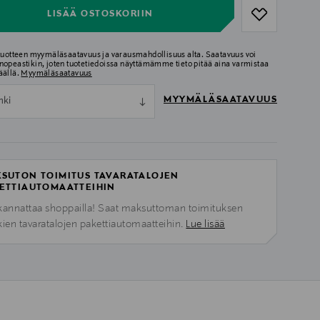
LISÄÄ OSTOSKORIIN
 tuotteen myymäläsaatavuus ja varausmahdollisuus alta. Saatavuus voi
nopeastikin, joten tuotetiedoissa näyttämämme tieto pitää aina varmistaa
äällä.
Myymäläsaatavuus
MYYMÄLÄSAATAVUUS
nki
SUTON TOIMITUS TAVARATALOJEN
ETTIAUTOMAATTEIHIN
kannattaa shoppailla! Saat maksuttoman toimituksen
kien tavaratalojen pakettiautomaatteihin.
Lue lisää