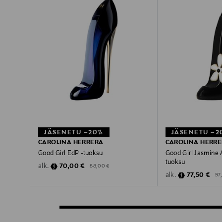
JÄSENETU –20%
JÄSENETU –2
CAROLINA HERRERA
CAROLINA HERR
Good Girl EdP -tuoksu
Good Girl Jasmine 
tuoksu
Discounted Price
Original Price
70,00 €
alk.
88,00 €
Discounted 
Ori
77,50 €
alk.
97