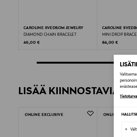
CAROLINE SVEDBOM JEWELRY
CAROLINE SVEDB
DIAMOND CHAIN BRACELET
MINI DROP BRACE
Original Price
Original Price
46,00 €
84,00 €
LISÄT
Valitsemal
personoin
evästeaset
LISÄÄ KIINNOSTAVIA TU
Tietoturva
HALLIT
ONLINE EXCLUSIVE
ONLINE EXCLUSI
+
Väl