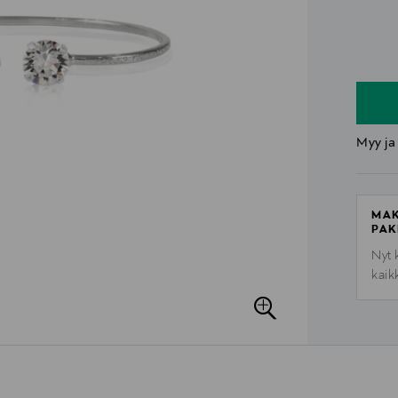
n
n
Myy ja
MAK
PAK
Nyt 
kaik