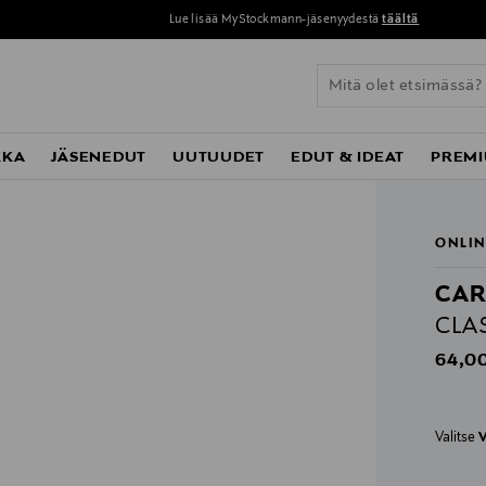
Lue lisää MyStockmann-jäsenyydestä
täältä
KKA
JÄSENEDUT
UUTUUDET
EDUT & IDEAT
PREMI
ONLIN
CAR
CLA
Origin
64,00
Valitse
V