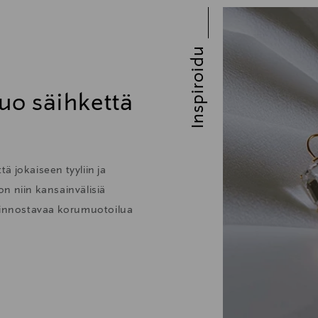
Inspiroidu
uo säihkettä
ä jokaiseen tyyliin ja
 on niin kansainvälisiä
kiinnostavaa korumuotoilua