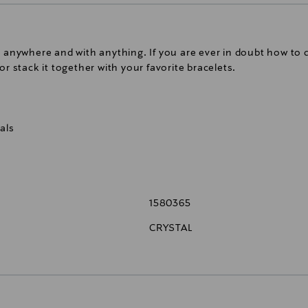
 anywhere and with anything. If you are ever in doubt how to dr
or stack it together with your favorite bracelets.
als
eece
rat gold or rhodium plating and selectively chosen high-quality 
1580365
ed, meaning that the nickel content released is below the allo
ckel, even if in extremely small quantities. The earring posts 
CRYSTAL
sistently tested for the highest quality.