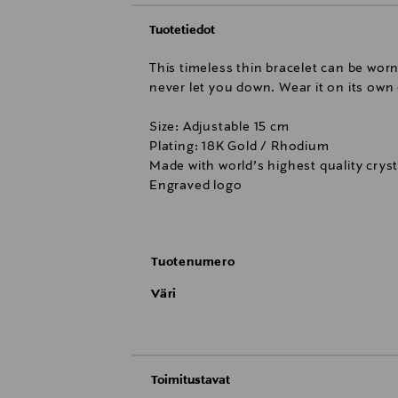
Tuotetiedot
This timeless thin bracelet can be worn
never let you down. Wear it on its own 
Size: Adjustable 15 cm
Plating: 18K Gold / Rhodium
Made with world’s highest quality cryst
Engraved logo
Designed in Sweden, handmade in Gr
All jewelry is made of brass with 18-ka
Tuotenumero
standards as nickel-safe/nickel-approv
metals contain some trace amounts of ni
Väri
materials used in manufacturing are con
Toimitustavat