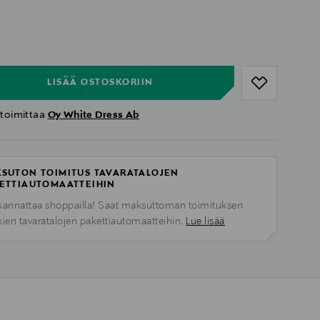
ull
ull
LISÄÄ OSTOSKORIIN
 toimittaa
Oy White Dress Ab
SUTON TOIMITUS TAVARATALOJEN
ETTIAUTOMAATTEIHIN
kannattaa shoppailla! Saat maksuttoman toimituksen
kien tavaratalojen pakettiautomaatteihin.
Lue lisää