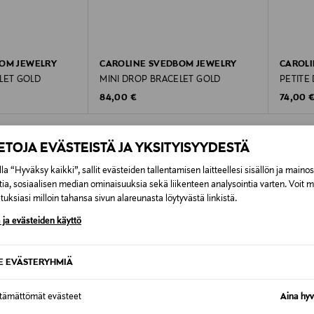
OM JEWELRY
CAROLINE SVEDBOM JEWELRY
CAROLI
LET GOLD
MINI DROP BRACELET GOLD
PETITE
Original Price
Original
84,00 €
74,00 
IETOJA EVÄSTEISTÄ JA YKSITYISYYDESTÄ
la “Hyväksy kaikki”, sallit evästeiden tallentamisen laitteellesi sisällön ja maino
tia, sosiaalisen median ominaisuuksia sekä liikenteen analysointia varten. Voit 
uksiasi milloin tahansa sivun alareunasta löytyvästä linkistä.
OTTEITA
 ja evästeiden käyttö
SE EVÄSTERYHMIÄ
VE
ONLINE EXCLUSIVE
ONLIN
ttämättömät evästeet
Aina hyv