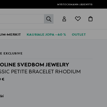
MYSTOCKMANN-JÄSENYYS
label.header.go
UM-MERKIT
KAUSIALE JOPA –40 %
OUTLET
E EXCLUSIVE
OLINE SVEDBOM JEWELRY
SSIC PETITE BRACELET RHODIUM
al Price
 €
äri