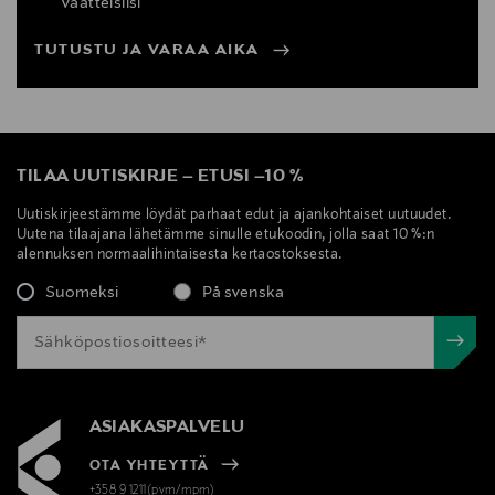
vaatteisiisi
TUTUSTU JA VARAA AIKA
TILAA UUTISKIRJE
–
ETUSI
–
10 %
Uutiskirjeestämme löydät parhaat edut ja ajankohtaiset uutuudet.
Uutena tilaajana lähetämme sinulle etukoodin, jolla saat 10 %:n
alennuksen normaalihintaisesta kertaostoksesta.
Suomeksi
På svenska
ASIAKASPALVELU
OTA YHTEYTTÄ
+358 9 1211(pvm/mpm)