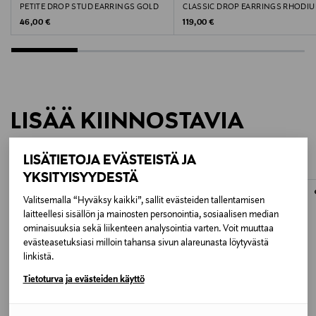
PETITE DROP STUD EARRINGS GOLD
CLASSIC DROP EARRINGS RHODI
Original Price
Original Price
46,00 €
119,00 €
LISÄÄ KIINNOSTAVIA
TUOTTEITA
LISÄTIETOJA EVÄSTEISTÄ JA
YKSITYISYYDESTÄ
ONLINE EXCLUSIVE
ONLINE EXCLUSIVE
Valitsemalla “Hyväksy kaikki”, sallit evästeiden tallentamisen
laitteellesi sisällön ja mainosten personointia, sosiaalisen median
ominaisuuksia sekä liikenteen analysointia varten. Voit muuttaa
evästeasetuksiasi milloin tahansa sivun alareunasta löytyvästä
linkistä.
Tietoturva ja evästeiden käyttö