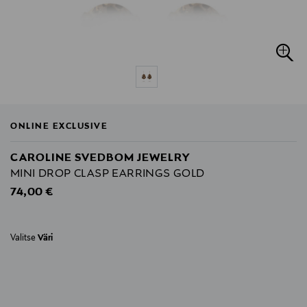
ONLINE EXCLUSIVE
CAROLINE SVEDBOM JEWELRY
MINI DROP CLASP EARRINGS GOLD
Original Price
74,00 €
Valitse
Väri
null
null