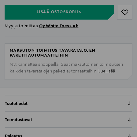
LISÄÄ OSTOSKORIIN
Myy ja toimittaa
Oy White Dress Ab
MAKSUTON TOIMITUS TAVARATALOJEN
PAKETTIAUTOMAATTEIHIN
Nyt kannattaa shoppailla! Saat maksuttoman toimituksen
kaikkien tavaratalojen pakettiautomaatteihin.
Lue lisää
Tuotetiedot
These delicate Mini Drop Clasp Earrings has our
Toimitustavat
signature drop crystal and define feminine
sophistication. Mini Drop Clasp Earrings is perfect as
Toimitus postiin tai noutopisteeseen
”to go” accessory and everyone should own a pair in
Palautus