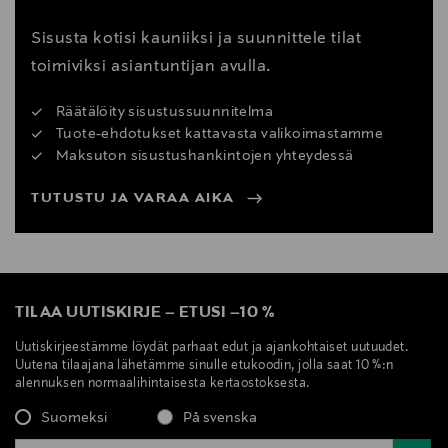
Sisusta kotisi kauniiksi ja suunnittele tilat
toimiviksi asiantuntijan avulla.
Räätälöity sisustussuunnitelma
Tuote-ehdotukset kattavasta valikoimastamme
Maksuton sisustushankintojen yhteydessä
TUTUSTU JA VARAA AIKA
TILAA UUTISKIRJE
–
ETUSI
–
10 %
Uutiskirjeestämme löydät parhaat edut ja ajankohtaiset uutuudet.
Uutena tilaajana lähetämme sinulle etukoodin, jolla saat 10 %:n
alennuksen normaalihintaisesta kertaostoksesta.
Suomeksi
På svenska