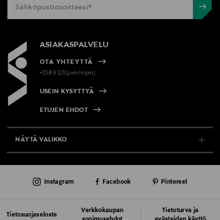
ASIAKASPALVELU
OTA YHTEYTTÄ
+358 9 1211(pvm/mpm)
USEIN KYSYTTYÄ
ETUJEN EHDOT
NÄYTÄ VALIKKO
TUKI & INFO
Instagram
Facebook
Pinterest
AJANKOHTAISTA
PALVELUT
Verkkokaupan
Tietoturva ja
Tietosuojaseloste
sopimusehdot
evästeiden käyttö