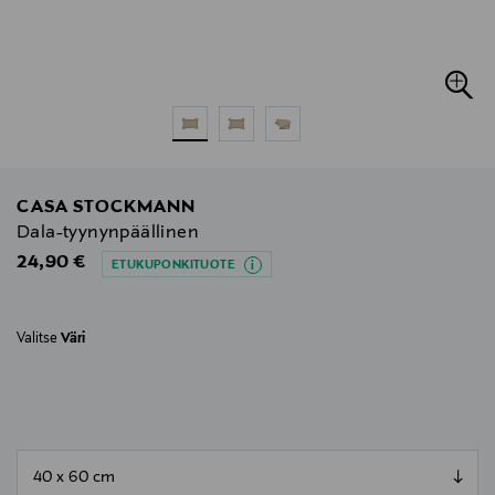
CASA STOCKMANN
Dala-tyynynpäällinen
Original Price
24,90 €
ETUKUPONKITUOTE
Valitse
Väri
null
null