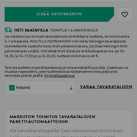
LISÄÄ OSTOSKORIIN
HETI SAATAVILLA
TOIMITUS 1-4 ARKIPÄIVÄSSÄ
Jos ostoskorissa on myös tavarataloista toimitettavia tuotteita, on toimitusaika
3–7 arkipäivää. WOLTILLA NOPEAMMIN! Voit valita Helsingin tavaratalosta
toimitettaville tuotteille myös Wolt-pikatoimituksen, jos tilaat Helsingin Wolt-
palvelualueen sisällä. Voit tehdä Wolt-tilauksia verkkokaupassa ma–pe 10–
18.30, la 10–17.30 ja su 12–16.30, tuotteen minimiarvo 40 €.
Tarkista tuotteen myymäläsaatavuus ja varausmahdollisuus alta. Saatavuus voi
muuttua nopeastikin, joten tuotetiedoissa näyttämämme tieto pitää aina
varmistaa paikan päällä.
Myymäläsaatavuus
VARAA TAVARATALOON
Helsinki
MAKSUTON TOIMITUS TAVARATALOJEN
PAKETTIAUTOMAATTEIHIN
Nyt kannattaa shoppailla! Saat maksuttoman toimituksen