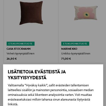
Väri
LT. NATURAL LINEN/BLACK
Koko
40 x 60 cm
ETUKUPONKITUOTE
ETUKUPONKITUOTE
Valmistusmaa
CASA STOCKMANN
MARIMEKKO
Velvet-tyynynpäällinen
Unikko-tyynynpäällinen
Intia
Original Price
Original Price
24,90 €
71,00 €
Valmistajan tuotenumero
LISÄTIETOJA EVÄSTEISTÄ JA
DALA
YKSITYISYYDESTÄ
Valitsemalla “Hyväksy kaikki”, sallit evästeiden tallentamisen
Valmistaja
LISÄÄ KIINNOSTAVIA
laitteellesi sisällön ja mainosten personointia, sosiaalisen median
Lindex Group Oyj
ominaisuuksia sekä liikenteen analysointia varten. Voit muuttaa
TUOTTEITA
evästeasetuksiasi milloin tahansa sivun alareunasta löytyvästä
linkistä.
Valmistajan osoite