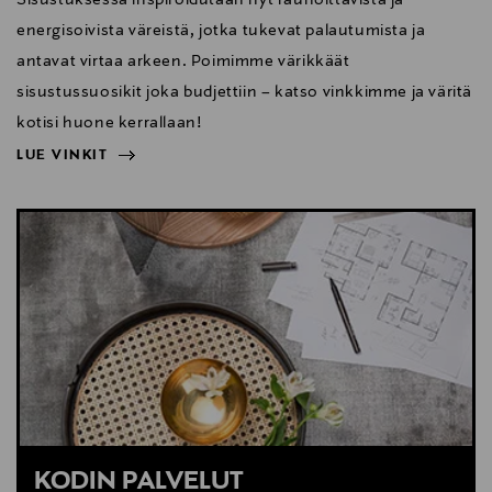
energisoivista väreistä, jotka tukevat palautumista ja
antavat virtaa arkeen. Poimimme värikkäät
sisustussuosikit joka budjettiin – katso vinkkimme ja väritä
kotisi huone kerrallaan!
LUE VINKIT
NÄYTÄ VÄHEMMÄN
LUE VINKIT
KODIN PALVELUT