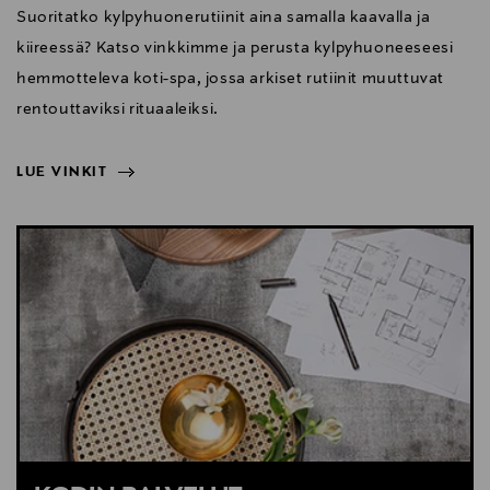
Suoritatko kylpyhuonerutiinit aina samalla kaavalla ja
kiireessä? Katso vinkkimme ja perusta kylpyhuoneeseesi
hemmotteleva koti-spa, jossa arkiset rutiinit muuttuvat
rentouttaviksi rituaaleiksi.
LUE VINKIT
NÄYTÄ VÄHEMMÄN
LUE VINKIT