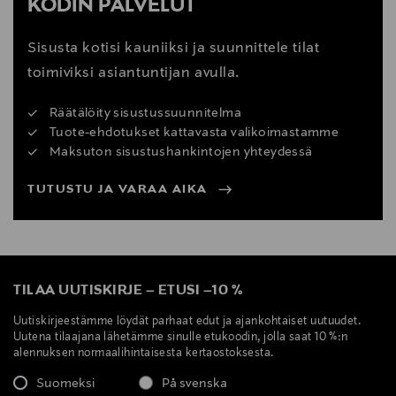
KODIN PALVELUT
Sisusta kotisi kauniiksi ja suunnittele tilat
toimiviksi asiantuntijan avulla.
Räätälöity sisustussuunnitelma
Tuote-ehdotukset kattavasta valikoimastamme
Maksuton sisustushankintojen yhteydessä
TUTUSTU JA VARAA AIKA
TILAA UUTISKIRJE
–
ETUSI
–
10 %
Uutiskirjeestämme löydät parhaat edut ja ajankohtaiset uutuudet.
Uutena tilaajana lähetämme sinulle etukoodin, jolla saat 10 %:n
alennuksen normaalihintaisesta kertaostoksesta.
Suomeksi
På svenska