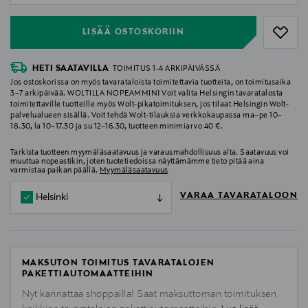
LISÄÄ OSTOSKORIIN
HETI SAATAVILLA
TOIMITUS 1-4 ARKIPÄIVÄSSÄ
Jos ostoskorissa on myös tavarataloista toimitettavia tuotteita, on toimitusaika
3–7 arkipäivää. WOLTILLA NOPEAMMIN! Voit valita Helsingin tavaratalosta
toimitettaville tuotteille myös Wolt-pikatoimituksen, jos tilaat Helsingin Wolt-
palvelualueen sisällä. Voit tehdä Wolt-tilauksia verkkokaupassa ma–pe 10–
18.30, la 10–17.30 ja su 12–16.30, tuotteen minimiarvo 40 €.
Tarkista tuotteen myymäläsaatavuus ja varausmahdollisuus alta. Saatavuus voi
muuttua nopeastikin, joten tuotetiedoissa näyttämämme tieto pitää aina
varmistaa paikan päällä.
Myymäläsaatavuus
VARAA TAVARATALOON
Helsinki
MAKSUTON TOIMITUS TAVARATALOJEN
PAKETTIAUTOMAATTEIHIN
Nyt kannattaa shoppailla! Saat maksuttoman toimituksen