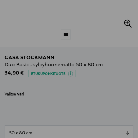
CASA STOCKMANN
Duo Basic -kylpyhuonematto 50 x 80 cm
Original Price
34,90 €
ETUKUPONKITUOTE
Valitse
Väri
null
null