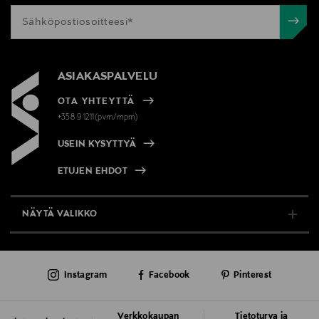
ASIAKASPALVELU
OTA YHTEYTTÄ
+358 9 1211(pvm/mpm)
USEIN KYSYTTYÄ
ETUJEN EHDOT
NÄYTÄ VALIKKO
TUKI & INFO
Instagram
Facebook
Pinterest
AJANKOHTAISTA
PALVELUT
Verkkokaupan
Tietoturva ja