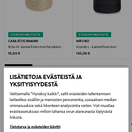
Halkaisija
22 cm
Väri
ETUKUPONKITUOTE
ETUKUPONKITUOTE
NATURAL
CASA STOCKMANN
MIFUKO
Echo M -kannellinen meriheinäkori
Kiondo L - kannellinen kori
Koko
Original Price
Original Price
19,90 €
165,00 €
22 x 14 cm
LISÄTIETOJA EVÄSTEISTÄ JA
Valmistusmaa
YKSITYISYYDESTÄ
Vietnam
LISÄÄ KIINNOSTAVIA
Valitsemalla “Hyväksy kaikki”, sallit evästeiden tallentamisen
laitteellesi sisällön ja mainosten personointia, sosiaalisen median
Valmistajan tuotenumero
TUOTTEITA
ominaisuuksia sekä liikenteen analysointia varten. Voit muuttaa
2501 ECHO_CS
evästeasetuksiasi milloin tahansa sivun alareunasta löytyvästä
linkistä.
Valmistaja
Tietoturva ja evästeiden käyttö