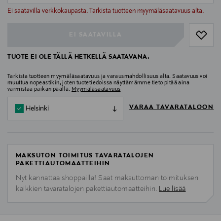
null
Ei saatavilla verkkokaupasta. Tarkista tuotteen myymäläsaatavuus alta.
EI SAATAVILLA
TUOTE EI OLE TÄLLÄ HETKELLÄ SAATAVANA.
Tarkista tuotteen myymäläsaatavuus ja varausmahdollisuus alta. Saatavuus voi
muuttua nopeastikin, joten tuotetiedoissa näyttämämme tieto pitää aina
varmistaa paikan päällä.
Myymäläsaatavuus
VARAA TAVARATALOON
Helsinki
MAKSUTON TOIMITUS TAVARATALOJEN
PAKETTIAUTOMAATTEIHIN
Nyt kannattaa shoppailla! Saat maksuttoman toimituksen
kaikkien tavaratalojen pakettiautomaatteihin.
Lue lisää