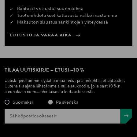
Räätälöity sisustussuunnitelma
Tuote-ehdotukset kattavasta valikoimastamme
Maksuton sisustushankintojen yhteydessä
TUTUSTU JA VARAA AIKA
TILAA UUTISKIRJE
–
ETUSI
–
10 %
Uutiskirjeestämme löydät parhaat edut ja ajankohtaiset uutuudet.
Uutena tilaajana lähetämme sinulle etukoodin, jolla saat 10 %:n
alennuksen normaalihintaisesta kertaostoksesta.
Suomeksi
På svenska