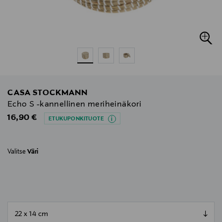
CASA STOCKMANN
Echo S -kannellinen meriheinäkori
Original Price
16,90 €
ETUKUPONKITUOTE
Valitse
Väri
null