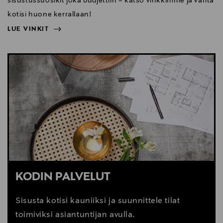
sisustussuosikit joka budjettiin – katso vinkkimme ja väritä
kotisi huone kerrallaan!
LUE VINKIT
NÄYTÄ VÄHEMMÄN
LUE VINKIT
KODIN PALVELUT
Sisusta kotisi kauniiksi ja suunnittele tilat
toimiviksi asiantuntijan avulla.