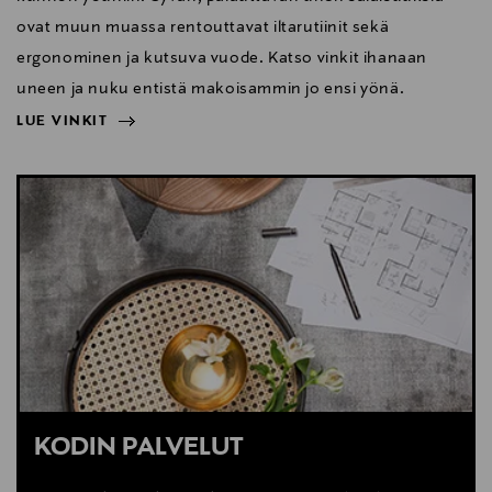
ovat muun muassa rentouttavat iltarutiinit sekä
ergonominen ja kutsuva vuode. Katso vinkit ihanaan
uneen ja nuku entistä makoisammin jo ensi yönä.
LUE VINKIT
NÄYTÄ VÄHEMMÄN
LUE VINKIT
KODIN PALVELUT