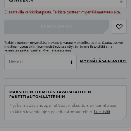
null
null
Ei saatavilla verkkokaupasta. Tarkista tuotteen myymäläsaatavuus alta.
EI SAATAVILLA
Tarkista tuotteen myymäläsaatavuus ja varausmahdollisuus alta. Saatavuus voi
muuttua nopeastikin, joten tuotetiedoissa näyttämämme tieto pitää aina
varmistaa paikan päällä.
Myymäläsaatavuus
MYYMÄLÄSAATAVUUS
Helsinki
MAKSUTON TOIMITUS TAVARATALOJEN
PAKETTIAUTOMAATTEIHIN
Nyt kannattaa shoppailla! Saat maksuttoman toimituksen
kaikkien tavaratalojen pakettiautomaatteihin.
Lue lisää