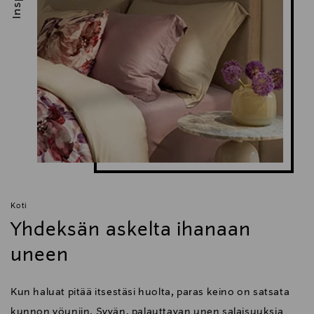
Koti
Yhdeksän askelta ihanaan
uneen
Kun haluat pitää itsestäsi huolta, paras keino on satsata
kunnon yöuniin. Syvän, palauttavan unen salaisuuksia