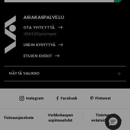
ASIAKASPALVELU
OTA YHTEYTTÄ
+358 9 1211(pvm/mpm)
USEIN KYSYTTYÄ
ETUJEN EHDOT
NÄYTÄ VALIKKO
TUKI & INFO
Instagram
Facebook
Pinterest
AJANKOHTAISTA
PALVELUT
Verkkokaupan
Tietoturva ja
Tietosuojaseloste
sopimusehdot
evästeiden käyttö
VASTUULLISUUS