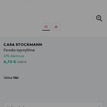
CASA STOCKMANN
Fondo-tyynyliina
41% Alennus
Original Price
Discounted Price
4,70 €
7,90 €
Valitse
Väri