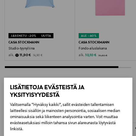
PINK
Valmistusmaa
Pakistan
JÄSENETU –20%
UUTTA
ALE –40%
Valmistajan tuotenumero
CASA STOCKMANN
CASA STOCKMANN
Studio-tyynyliina
Fondo-aluslakana
2604 FONDO_CS
Original Price
Discounted Price
Original Price
Discounted Price
alk.
alk.
11,90 €
10,10 €
14,90 €
16,90 €
Valmistaja
Lindex Group Oyj
LISÄTIETOJA EVÄSTEISTÄ JA
Valmistajan osoite
YKSITYISYYDESTÄ
LISÄÄ KIINNOSTAVIA
Stockmann, Lindex Group Oyj, Aleksanterinkatu 52 B,
Valitsemalla “Hyväksy kaikki”, sallit evästeiden tallentamisen
TUOTTEITA
PL 220, 00101, Helsinki, Finland
laitteellesi sisällön ja mainosten personointia, sosiaalisen median
ominaisuuksia sekä liikenteen analysointia varten. Voit muuttaa
Digitaalinen osoite
evästeasetuksiasi milloin tahansa sivun alareunasta löytyvästä
linkistä.
www.stockmann.com/asiakaspalvelu