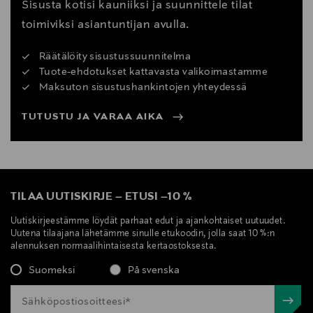
Sisusta kotisi kauniiksi ja suunnittele tilat
toimiviksi asiantuntijan avulla.
Räätälöity sisustussuunnitelma
Tuote-ehdotukset kattavasta valikoimastamme
Maksuton sisustushankintojen yhteydessä
TUTUSTU JA VARAA AIKA
TILAA UUTISKIRJE
–
ETUSI
–
10 %
Uutiskirjeestämme löydät parhaat edut ja ajankohtaiset uutuudet.
Uutena tilaajana lähetämme sinulle etukoodin, jolla saat 10 %:n
alennuksen normaalihintaisesta kertaostoksesta.
Suomeksi
På svenska