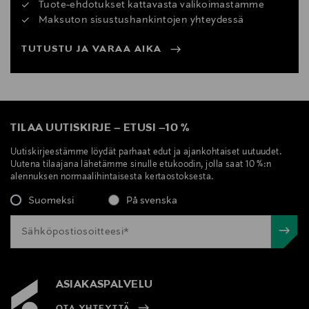
Tuote-ehdotukset kattavasta valikoimastamme
Maksuton sisustushankintojen yhteydessä
TUTUSTU JA VARAA AIKA
TILAA UUTISKIRJE
–
ETUSI
–
10 %
Uutiskirjeestämme löydät parhaat edut ja ajankohtaiset uutuudet.
Uutena tilaajana lähetämme sinulle etukoodin, jolla saat 10 %:n
alennuksen normaalihintaisesta kertaostoksesta.
Suomeksi
På svenska
ASIAKASPALVELU
OTA YHTEYTTÄ