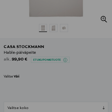
CASA STOCKMANN
Hable-päiväpeite
Original Price
99,90 €
alk.
ETUKUPONKITUOTE
Valitse
Väri
null
null