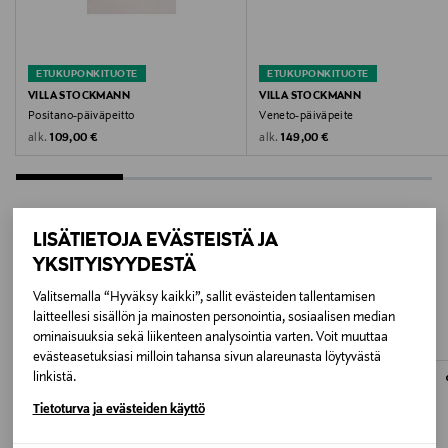
Väri
SANDSTORM
ETUKUPONKITUOTE
ETUKUPONKITUOTE
VILLA STOCKMANN
VILLA STOCKMANN
Valmistusmaa
Positano-päiväpeitto
Veneto-päiväpeite
Original Price
Original Price
alk.
alk.
109,00 €
149,00 €
Portugali
Valmistajan tuotenumero
2603 HABLE_CS
LISÄTIETOJA EVÄSTEISTÄ JA
YKSITYISYYDESTÄ
LISÄÄ KIINNOSTAVIA
Valmistaja
Valitsemalla “Hyväksy kaikki”, sallit evästeiden tallentamisen
TUOTTEITA
Lindex Group Oyj
laitteellesi sisällön ja mainosten personointia, sosiaalisen median
ominaisuuksia sekä liikenteen analysointia varten. Voit muuttaa
evästeasetuksiasi milloin tahansa sivun alareunasta löytyvästä
Valmistajan osoite
linkistä.
Stockmann, Lindex Group Oyj, Aleksanterinkatu 52 B,
Tietoturva ja evästeiden käyttö
PL 220, 00101, Helsinki, Finland