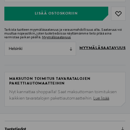
LISÄÄ OSTOSKORIIN
Tarkista tuotteen myymäläsaatavuus ja varausmahdollisuus alta. Saatavuus voi
muuttua nopeastikin, joten tuotetiedoissa näyttämämme tieto pitää aina
varmistaa paikan päällä.
Myymäläsaatavuus
MYYMÄLÄSAATAVUUS
Helsinki
MAKSUTON TOIMITUS TAVARATALOJEN
PAKETTIAUTOMAATTEIHIN
Nyt kannattaa shoppailla! Saat maksuttoman toimituksen
kaikkien tavaratalojen pakettiautomaatteihin.
Lue lisää
Tuotetiedot