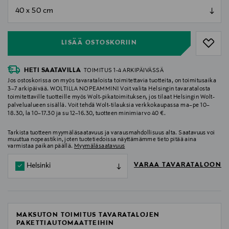
null
null
LISÄÄ OSTOSKORIIN
HETI SAATAVILLA
TOIMITUS 1-4 ARKIPÄIVÄSSÄ
Jos ostoskorissa on myös tavarataloista toimitettavia tuotteita, on toimitusaika
3–7 arkipäivää. WOLTILLA NOPEAMMIN! Voit valita Helsingin tavaratalosta
toimitettaville tuotteille myös Wolt-pikatoimituksen, jos tilaat Helsingin Wolt-
palvelualueen sisällä. Voit tehdä Wolt-tilauksia verkkokaupassa ma–pe 10–
18.30, la 10–17.30 ja su 12–16.30, tuotteen minimiarvo 40 €.
Tarkista tuotteen myymäläsaatavuus ja varausmahdollisuus alta. Saatavuus voi
muuttua nopeastikin, joten tuotetiedoissa näyttämämme tieto pitää aina
varmistaa paikan päällä.
Myymäläsaatavuus
VARAA TAVARATALOON
Helsinki
MAKSUTON TOIMITUS TAVARATALOJEN
PAKETTIAUTOMAATTEIHIN