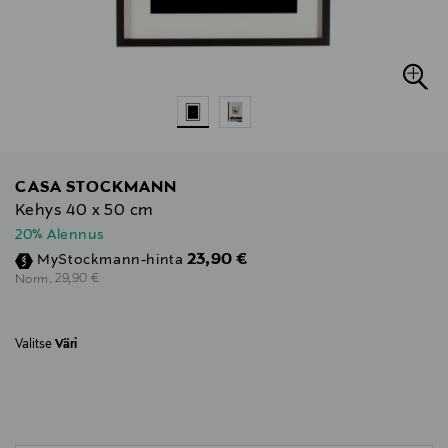
CASA STOCKMANN
Kehys 40 x 50 cm
20% Alennus
Discounted Price
23,90 €
MyStockmann-hinta
Original Price
29,90 €
Norm.
Valitse
Väri