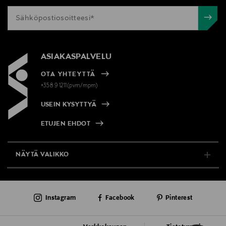
ASIAKASPALVELU
OTA YHTEYTTÄ
+358 9 1211(pvm/mpm)
USEIN KYSYTTYÄ
ETUJEN EHDOT
NÄYTÄ VALIKKO
TUKI & INFO
Instagram
Facebook
Pinterest
AJANKOHTAISTA
PALVELUT