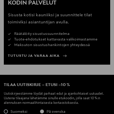
KODIN PALVELUT
Sisusta kotisi kauniiksi ja suunnittele tilat
toimiviksi asiantuntijan avulla.
Räätälöity sisustussuunnitelma
Tuote-ehdotukset kattavasta valikoimastamme
Maksuton sisustushankintojen yhteydessä
TUTUSTU JA VARAA AIKA
TILAA UUTISKIRJE
–
ETUSI
–
10 %
Uutiskirjeestämme löydät parhaat edut ja ajankohtaiset uutuudet.
Uutena tilaajana lähetämme sinulle etukoodin, jolla saat 10 %:n
alennuksen normaalihintaisesta kertaostoksesta.
Suomeksi
På svenska