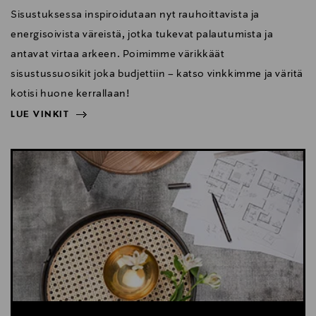
Sisustuksessa inspiroidutaan nyt rauhoittavista ja
energisoivista väreistä, jotka tukevat palautumista ja
antavat virtaa arkeen. Poimimme värikkäät
sisustussuosikit joka budjettiin – katso vinkkimme ja väritä
kotisi huone kerrallaan!
LUE VINKIT
NÄYTÄ VÄHEMMÄN
LUE VINKIT