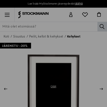
Lue lisää MyStockmann-jäsenyydestä
täältä
Menu
la
ETSI KAIKKI
NAISET
MIEHET
LAPSET
KOTI
KOSMETIIK
Koti
Sisustus
Peilit, kellot & kehykset
Kehykset
JÄSENETU –20%