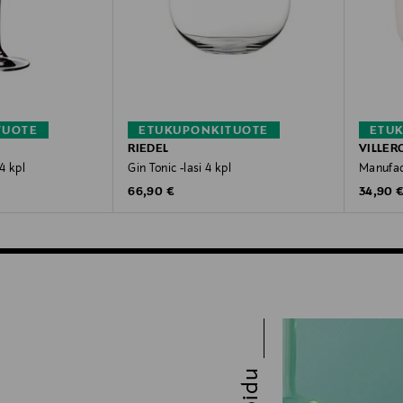
TUOTE
ETUKUPONKITUOTE
ETU
RIEDEL
VILLER
4 kpl
Gin Tonic -lasi 4 kpl
Manufact
Original Price
Original
66,90 €
34,90 