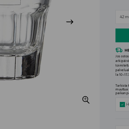
n
42 m
n
H
Jos ostos
arkipäiv
toimitett
palvelua
la 10–17
Tarkista
muuttua 
paikan p
H