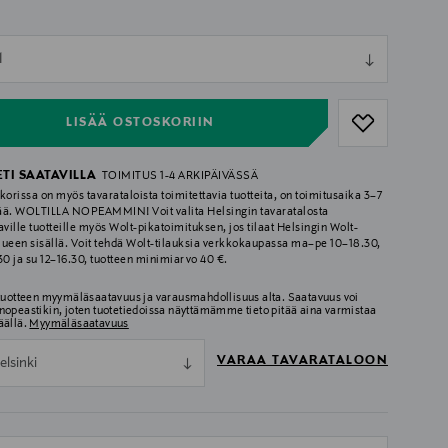
ull
l
ull
LISÄÄ OSTOSKORIIN
ETI SAATAVILLA
TOIMITUS 1-4 ARKIPÄIVÄSSÄ
korissa on myös tavarataloista toimitettavia tuotteita, on toimitusaika 3–7
ää. WOLTILLA NOPEAMMIN! Voit valita Helsingin tavaratalosta
aville tuotteille myös Wolt-pikatoimituksen, jos tilaat Helsingin Wolt-
lueen sisällä. Voit tehdä Wolt-tilauksia verkkokaupassa ma–pe 10–18.30,
.30 ja su 12–16.30, tuotteen minimiarvo 40 €.
 tuotteen myymäläsaatavuus ja varausmahdollisuus alta. Saatavuus voi
nopeastikin, joten tuotetiedoissa näyttämämme tieto pitää aina varmistaa
äällä.
Myymäläsaatavuus
VARAA TAVARATALOON
elsinki