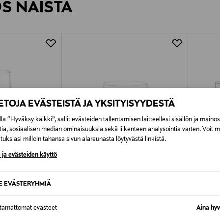
ÖS NÄISTÄ
7,90 €–50,00 € kuljetusyhtiöstä ja 
Alk. 6,90 €, kun toimitus on saatavi
IETOJA EVÄSTEISTÄ JA YKSITYISYYDESTÄ
la “Hyväksy kaikki”, sallit evästeiden tallentamisen laitteellesi sisällön ja maino
tia, sosiaalisen median ominaisuuksia sekä liikenteen analysointia varten. Voit 
uksiasi milloin tahansa sivun alareunasta löytyvästä linkistä.
 ja evästeiden käyttö
SE EVÄSTERYHMIÄ
TUOTE
ETUKUPONKITUOTE
ETU
ttämättömät evästeet
Aina hyv
RIEDEL
VILLER