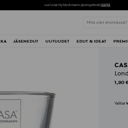
Lue lisää MyStockmann-jäsenyydestä
täältä
KKA
JÄSENEDUT
UUTUUDET
EDUT & IDEAT
PREMI
CAS
Lond
Origin
1,90 
Valitse
V