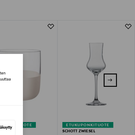
tuotteen koosta riippuen
lla valittuun osoitteeseen.
sten
muuttaa
KUPONKITUOTE
ETUKUPONKITUOTE
äksytty
OY & BOCH
SCHOTT ZWIESEL