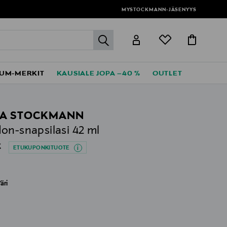
MYSTOCKMANN-JÄSENYYS
label.header.go
UM-MERKIT
KAUSIALE JOPA –40 %
OUTLET
A STOCKMANN
on-snapsilasi 42 ml
al Price
€
ETUKUPONKITUOTE
äri