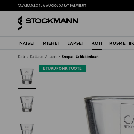
TAVARATALOT JA AUKIOLOAJAT
PALVELUT
NAISET
MIEHET
LAPSET
KOTI
KOSMETII
Koti
Kattaus
Lasit
Snapsi- & liköörilasit
ETUKUPONKITUOTE