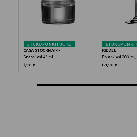
ETUKUPONKITUOTE
ETUKUPONKI
CASA STOCKMANN
RIEDEL
Snapsilasi 42 ml
Rommilasi 200 ml, 
Original Price
Original Price
1,90 €
69,90 €