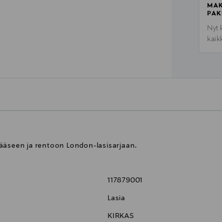
MAK
PAK
Nyt 
kaik
ääseen ja rentoon London-lasisarjaan.
117879001
Lasia
KIRKAS