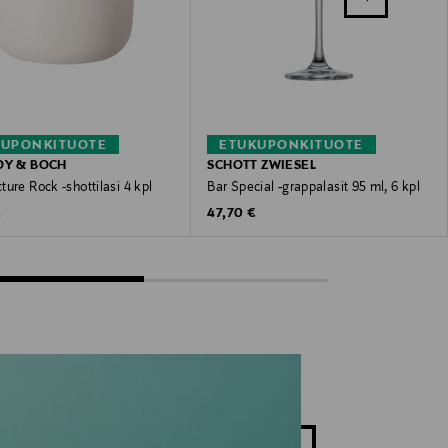
KUPONKITUOTE
ETUKUPONKITUOTE
OY & BOCH
SCHOTT ZWIESEL
ure Rock -shottilasi 4 kpl
Bar Special -grappalasit 95 ml, 6 kpl
 Price
Original Price
€
47,70 €