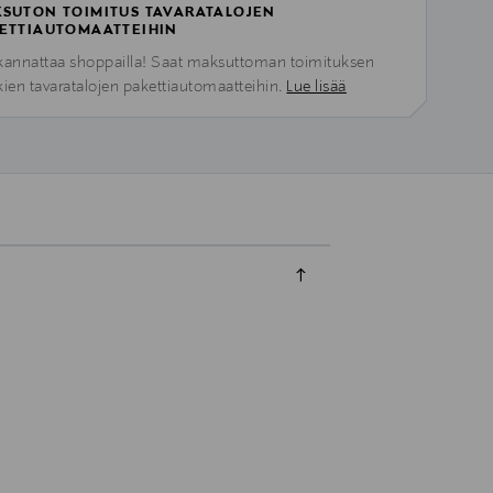
SUTON TOIMITUS TAVARATALOJEN
ETTIAUTOMAATTEIHIN
kannattaa shoppailla! Saat maksuttoman toimituksen
kien tavaratalojen pakettiautomaatteihin.
Lue lisää