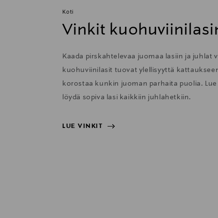
Koti
Vinkit kuohuviinilasi
Kaada pirskahtelevaa juomaa lasiin ja juhlat v
kuohuviinilasit tuovat ylellisyyttä kattauksee
korostaa kunkin juoman parhaita puolia. Lue a
löydä sopiva lasi kaikkiin juhlahetkiin.
LUE VINKIT
LUE VINKIT