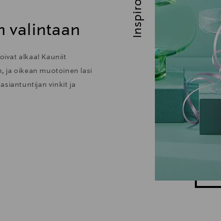
Inspiroidu
n valintaan
oivat alkaa! Kauniit
n, ja oikean muotoinen lasi
siantuntijan vinkit ja