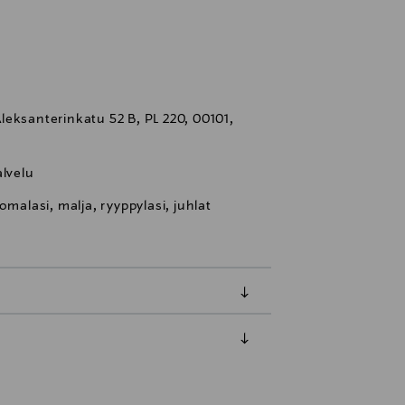
eksanterinkatu 52 B, PL 220, 00101,
lvelu
omalasi, malja, ryyppylasi, juhlat
luessa tuotteen vastaanottamisesta.