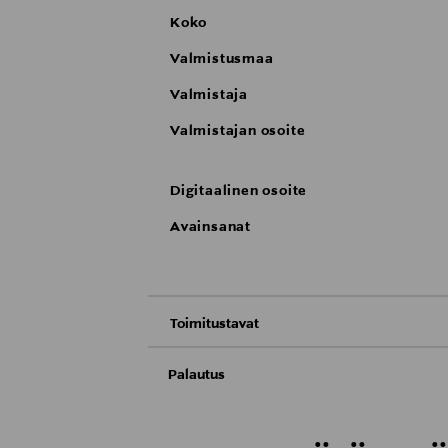
Koko
Valmistusmaa
Valmistaja
Valmistajan osoite
Digitaalinen osoite
Avainsanat
Toimitustavat
Nouto tavaratalosta
Palautus
Meille on hyvin tärkeää, että olet tyytyvä
Toimitus automaattiin tai noutopisteeseen
Palauttaminen on maksutonta eikä sinun ta