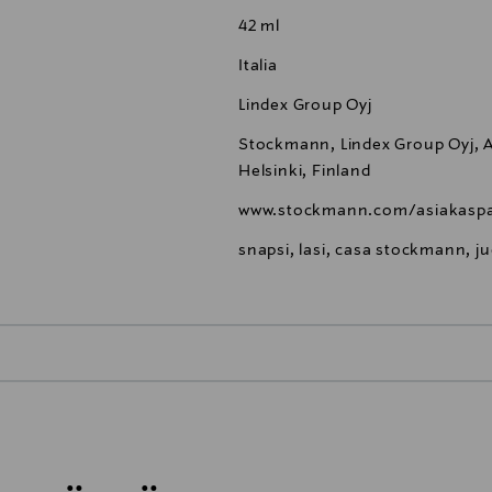
42 ml
Italia
Lindex Group Oyj
Stockmann, Lindex Group Oyj, Al
Helsinki, Finland
www.stockmann.com/asiakaspa
snapsi, lasi, casa stockmann, ju
0,00 €
inen tilaukseesi. Voit palauttaa tilaamasi tuotteen 30 vuorokauden ku
0,00 € – 4,90 €
rvitse ilmoittaa palautuksesta etukäteen.