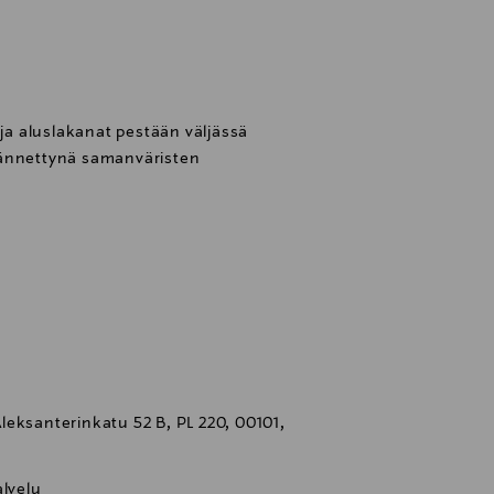
 ja aluslakanat pestään väljässä
äännettynä samanväristen
eksanterinkatu 52 B, PL 220, 00101,
lvelu