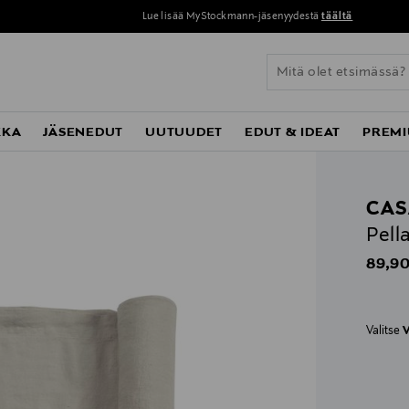
Lue lisää MyStockmann-jäsenyydestä
täältä
KKA
JÄSENEDUT
UUTUUDET
EDUT & IDEAT
PREMI
CAS
Pell
Origin
89,90
Valitse
V