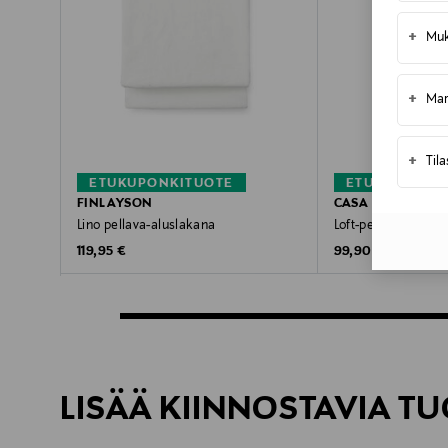
+
Muk
+
Mar
+
Til
ETUKUPONKITUOTE
ETUKUPONKI
FINLAYSON
CASA STOCKMAN
Lino pellava-aluslakana
Loft-pellavalakana
Original Price
Original Price
119,95 €
99,90 €
LISÄÄ KIINNOSTAVIA TU