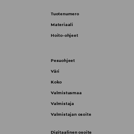
Tuotenumero
Materiaali
Hoito-ohjeet
Pesuohjeet
Väri
Koko
Valmistusmaa
Valmistaja
Valmistajan osoite
Digitaalinen osoite