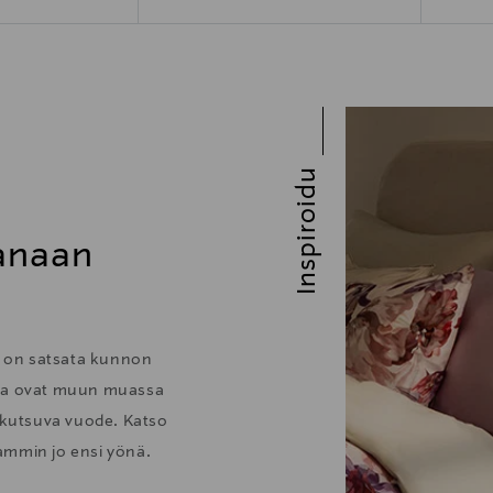
Inspiroidu
hanaan
no on satsata kunnon
sia ovat muun muassa
a kutsuva vuode. Katso
ammin jo ensi yönä.