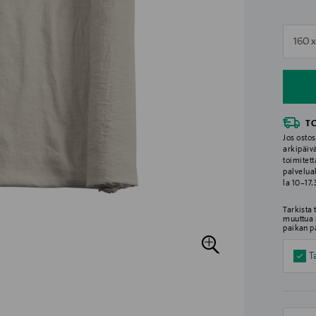
n
160 
n
T
Jos ostos
arkipäiv
toimitett
palvelua
la 10–17
Tarkista
muuttua 
paikan p
T