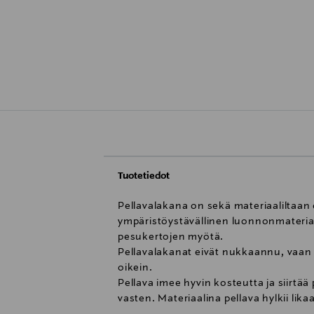
Tuotetiedot
Pellavalakana on sekä materiaaliltaan 
ympäristöystävällinen luonnonmateriaa
pesukertojen myötä.
Pellavalakanat eivät nukkaannu, vaan 
oikein.
Pellava imee hyvin kosteutta ja siirtä
vasten. Materiaalina pellava hylkii likaa