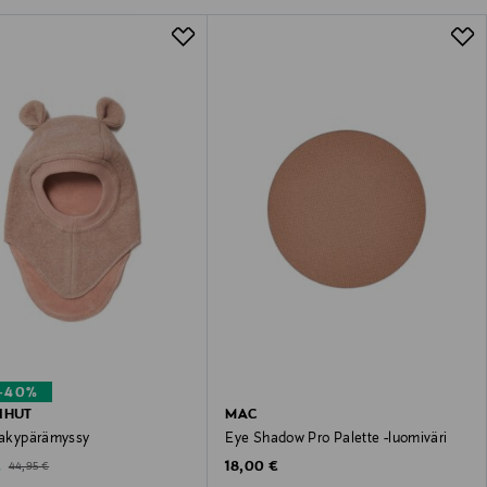
–40%
IHUT
MAC
llakypärämyssy
Eye Shadow Pro Palette -luomiväri
ted Price
Original Price
Original Price
€
18,00 €
44,95 €