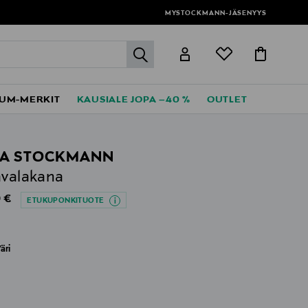
MYSTOCKMANN-JÄSENYYS
label.header.go
UM-MERKIT
KAUSIALE JOPA –40 %
OUTLET
A STOCKMANN
avalakana
al Price
 €
ETUKUPONKITUOTE
äri