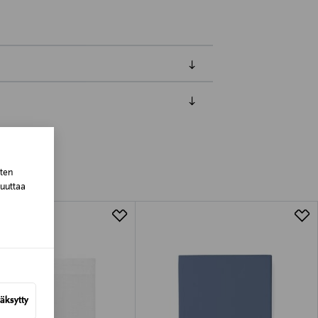
luessa tuotteen vastaanottamisesta.
tuotteen koosta riippuen
sten
muuttaa
lla valittuun osoitteeseen.
äksytty