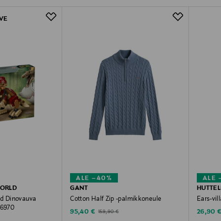
VE
ALE –40%
ALE 
WORLD
GANT
HUTTEL
ld Dinovauva
Cotton Half Zip -palmikkoneule
Ears-vi
76970
Discounted Price
Discoun
Original Price
95,40 €
26,90 
159,90 €