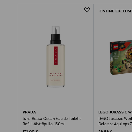
ONLINE EXCLUSI
PRADA
LEGO JURASSIC 
Luna Rossa Ocean Eau de Toilette
LEGO Jurassic Wor
Refill -täyttöpullo, 150ml
Dolores: Aquilops 
Original Price
Original Price