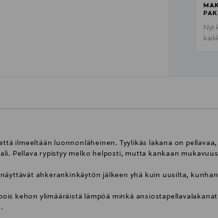
MAK
PAK
Nyt 
kaik
että ilmeeltään luonnonläheinen. Tyylikäs lakana on pellavaa,
li. Pellava rypistyy melko helposti, mutta kankaan mukavuus
näyttävät ahkerankinkäytön jälkeen yhä kuin uusilta, kunhan 
ä pois kehon ylimääräistä lämpöä minkä ansiostapellavalakanat
.