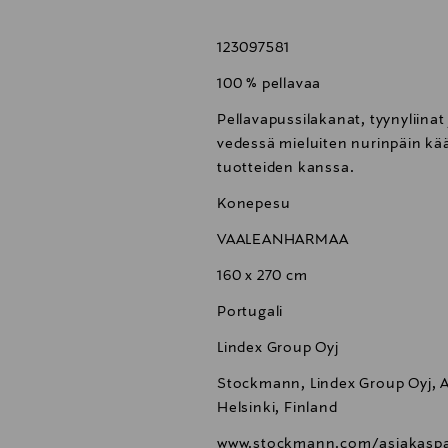
123097581
100 % pellavaa
Pellavapussilakanat, tyynyliinat
vedessä mieluiten nurinpäin k
tuotteiden kanssa.
Konepesu
VAALEANHARMAA
160 x 270 cm
Portugali
Lindex Group Oyj
Stockmann, Lindex Group Oyj, Al
Helsinki, Finland
www.stockmann.com/asiakaspa