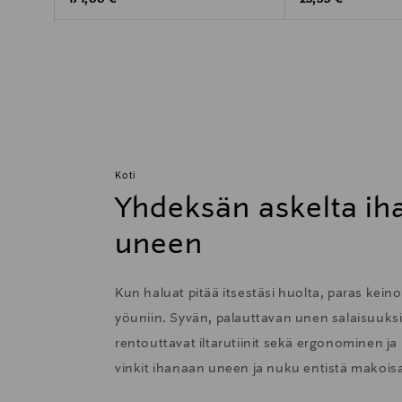
171,00 €
29,99 €
Koti
Yhdeksän askelta i
uneen
Kun haluat pitää itsestäsi huolta, paras kei
yöuniin. Syvän, palauttavan unen salaisuuk
rentouttavat iltarutiinit sekä ergonominen j
vinkit ihanaan uneen ja nuku entistä makois