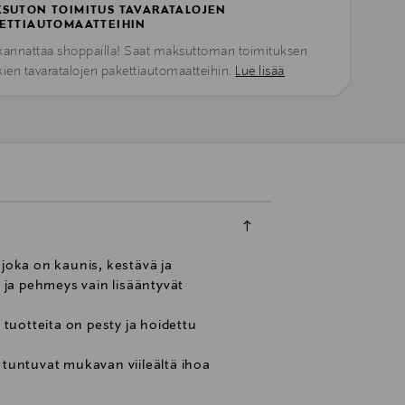
SUTON TOIMITUS TAVARATALOJEN
ETTIAUTOMAATTEIHIN
kannattaa shoppailla! Saat maksuttoman toimituksen
kien tavaratalojen pakettiautomaatteihin.
Lue lisää
 joka on kaunis, kestävä ja
 ja pehmeys vain lisääntyvät
tuotteita on pesty ja hoidettu
 tuntuvat mukavan viileältä ihoa