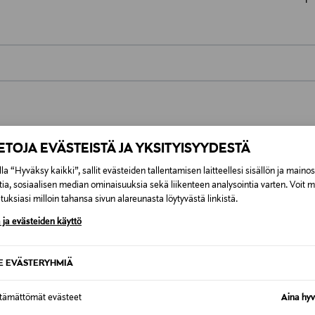
0,00 €
inen tilaukseesi. Voit palauttaa tilaamasi tuotteen 30 vuorokauden ku
0,00 € – 4,90 €
rvitse ilmoittaa palautuksesta etukäteen.
IETOJA EVÄSTEISTÄ JA YKSITYISYYDESTÄ
ÖS NÄISTÄ
7,90 €–50,00 € kuljetusyhtiöstä ja 
la “Hyväksy kaikki”, sallit evästeiden tallentamisen laitteellesi sisällön ja maino
tia, sosiaalisen median ominaisuuksia sekä liikenteen analysointia varten. Voit 
uksiasi milloin tahansa sivun alareunasta löytyvästä linkistä.
Alk. 6,90 €, kun toimitus on saatavi
 ja evästeiden käyttö
SE EVÄSTERYHMIÄ
ttämättömät evästeet
Aina hyv