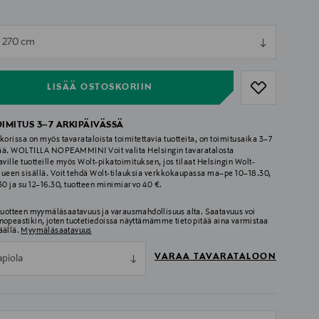
ull
x 270 cm
ull
LISÄÄ OSTOSKORIIN
OIMITUS 3–7 ARKIPÄIVÄSSÄ
korissa on myös tavarataloista toimitettavia tuotteita, on toimitusaika 3–7
ää. WOLTILLA NOPEAMMIN! Voit valita Helsingin tavaratalosta
aville tuotteille myös Wolt-pikatoimituksen, jos tilaat Helsingin Wolt-
lueen sisällä. Voit tehdä Wolt-tilauksia verkkokaupassa ma–pe 10–18.30,
.30 ja su 12–16.30, tuotteen minimiarvo 40 €.
 tuotteen myymäläsaatavuus ja varausmahdollisuus alta. Saatavuus voi
nopeastikin, joten tuotetiedoissa näyttämämme tieto pitää aina varmistaa
äällä.
Myymäläsaatavuus
VARAA TAVARATALOON
apiola