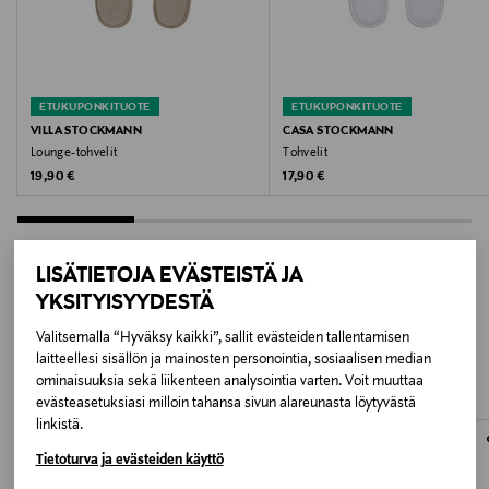
Valmistaja
Lindex Group Oyj
Valmistajan osoite
ETUKUPONKITUOTE
ETUKUPONKITUOTE
VILLA STOCKMANN
CASA STOCKMANN
Stockmann, Lindex Group Oyj, Aleksanterinkatu 52 B,
Lounge-tohvelit
Tohvelit
PL 220, 00101, Helsinki, Finland
Original Price
Original Price
19,90 €
17,90 €
Digitaalinen osoite
www.stockmann.com/asiakaspalvelu
LISÄTIETOJA EVÄSTEISTÄ JA
YKSITYISYYDESTÄ
Avainsanat
LISÄÄ KIINNOSTAVIA
Valitsemalla “Hyväksy kaikki”, sallit evästeiden tallentamisen
Tossut, kylpytossut, kylpytohvelit
TUOTTEITA
laitteellesi sisällön ja mainosten personointia, sosiaalisen median
ominaisuuksia sekä liikenteen analysointia varten. Voit muuttaa
evästeasetuksiasi milloin tahansa sivun alareunasta löytyvästä
linkistä.
Tietoturva ja evästeiden käyttö