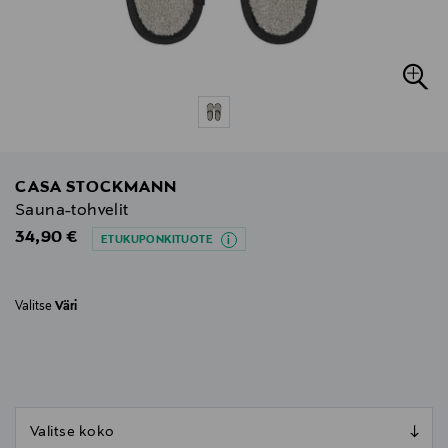
CASA STOCKMANN
Sauna-tohvelit
Original Price
34,90 €
ETUKUPONKITUOTE
Valitse
Väri
null