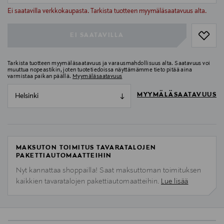
null
Ei saatavilla verkkokaupasta. Tarkista tuotteen myymäläsaatavuus alta.
EI SAATAVILLA
Tarkista tuotteen myymäläsaatavuus ja varausmahdollisuus alta. Saatavuus voi
muuttua nopeastikin, joten tuotetiedoissa näyttämämme tieto pitää aina
varmistaa paikan päällä.
Myymäläsaatavuus
MYYMÄLÄSAATAVUUS
Helsinki
MAKSUTON TOIMITUS TAVARATALOJEN
PAKETTIAUTOMAATTEIHIN
Nyt kannattaa shoppailla! Saat maksuttoman toimituksen
kaikkien tavaratalojen pakettiautomaatteihin.
Lue lisää