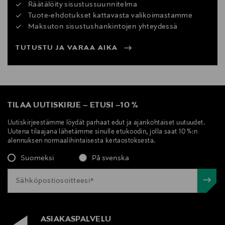
Räätälöity sisustussuunnitelma
Tuote-ehdotukset kattavasta valikoimastamme
Maksuton sisustushankintojen yhteydessä
TUTUSTU JA VARAA AIKA
TILAA UUTISKIRJE
–
ETUSI
–
10 %
Uutiskirjeestämme löydät parhaat edut ja ajankohtaiset uutuudet.
Uutena tilaajana lähetämme sinulle etukoodin, jolla saat 10 %:n
alennuksen normaalihintaisesta kertaostoksesta.
Suomeksi
På svenska
ASIAKASPALVELU