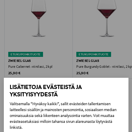
Koko
470 ml
Valmistusmaa
Slovakia
ETUKUPONKITUOTE
ETUKUPONKITUOTE
Valmistaja
ZWIESEL GLAS
ZWIESEL GLAS
Pure Cabernet -viinilasi, 2 kpl
Pure Burgundy Goblet - viinilasi, 2 kp
Lindex Group Oyj
Original Price
Original Price
25,90 €
25,90 €
Valmistajan osoite
LISÄTIETOJA EVÄSTEISTÄ JA
Stockmann, Lindex Group Oyj, Aleksanterinkatu 52 B,
YKSITYISYYDESTÄ
PL 220, 00101, Helsinki, Finland
Valitsemalla “Hyväksy kaikki”, sallit evästeiden tallentamisen
laitteellesi sisällön ja mainosten personointia, sosiaalisen median
LISÄÄ KIINNOSTAVIA
Digitaalinen osoite
ominaisuuksia sekä liikenteen analysointia varten. Voit muuttaa
evästeasetuksiasi milloin tahansa sivun alareunasta löytyvästä
TUOTTEITA
www.stockmann.com/asiakaspalvelu
linkistä.