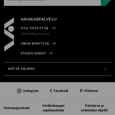
ASIAKASPALVELU
OTA YHTEYTTÄ
+358 9 1211(pvm/mpm)
USEIN KYSYTTYÄ
ETUJEN EHDOT
NÄYTÄ VALIKKO
TUKI & INFO
Instagram
Facebook
Pinterest
AJANKOHTAISTA
PALVELUT
Verkkokaupan
Tietoturva ja
Tietosuojaseloste
sopimusehdot
evästeiden käyttö