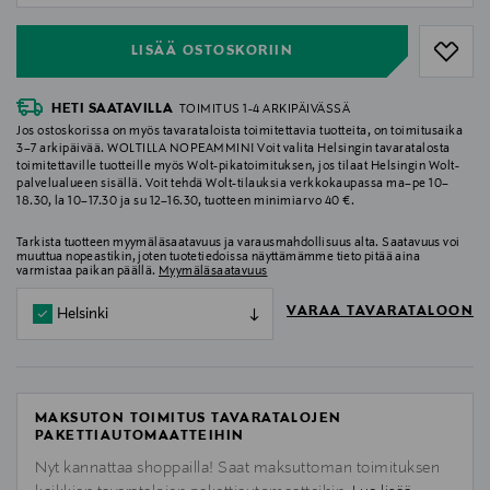
LISÄÄ OSTOSKORIIN
HETI SAATAVILLA
TOIMITUS 1-4 ARKIPÄIVÄSSÄ
Jos ostoskorissa on myös tavarataloista toimitettavia tuotteita, on toimitusaika
3–7 arkipäivää. WOLTILLA NOPEAMMIN! Voit valita Helsingin tavaratalosta
toimitettaville tuotteille myös Wolt-pikatoimituksen, jos tilaat Helsingin Wolt-
palvelualueen sisällä. Voit tehdä Wolt-tilauksia verkkokaupassa ma–pe 10–
18.30, la 10–17.30 ja su 12–16.30, tuotteen minimiarvo 40 €.
Tarkista tuotteen myymäläsaatavuus ja varausmahdollisuus alta. Saatavuus voi
muuttua nopeastikin, joten tuotetiedoissa näyttämämme tieto pitää aina
varmistaa paikan päällä.
Myymäläsaatavuus
VARAA TAVARATALOON
Helsinki
MAKSUTON TOIMITUS TAVARATALOJEN
PAKETTIAUTOMAATTEIHIN
Nyt kannattaa shoppailla! Saat maksuttoman toimituksen