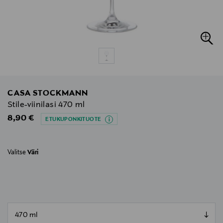
CASA STOCKMANN
Stile-viinilasi 470 ml
Original Price
8,90 €
ETUKUPONKITUOTE
Valitse
Väri
null
null