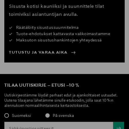
Sisusta kotisi kauniiksi ja suunnittele tilat
toimiviksi asiantuntijan avulla.
Räätälöity sisustussuunnitelma
Tuote-ehdotukset kattavasta valikoimastamme
Maksuton sisustushankintojen yhteydessä
TUTUSTU JA VARAA AIKA
TILAA UUTISKIRJE
–
ETUSI
–
10 %
Uutiskirjeestämme löydät parhaat edut ja ajankohtaiset uutuudet.
Uutena tilaajana lähetämme sinulle etukoodin, jolla saat 10 %:n
alennuksen normaalihintaisesta kertaostoksesta.
Suomeksi
På svenska