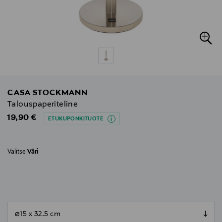
CASA STOCKMANN
Talouspaperiteline
Original Price
19,90 €
ETUKUPONKITUOTE
Valitse
Väri
null