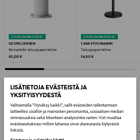
⌀15 x 32.5 cm
Valmistusmaa
Kiina
ETUKUPONKITUOTE
ETUKUPONKITUOTE
Valmistajan tuotenumero
GEORG JENSEN
CASA STOCKMANN
Bernadotte-talouspaperiteline
Talouspaperiteline
TAG
Original Price
Original Price
65,00 €
14,90 €
Valmistaja
Lindex Group Oyj
LISÄTIETOJA EVÄSTEISTÄ JA
Valmistajan osoite
YKSITYISYYDESTÄ
LISÄÄ KIINNOSTAVIA
Stockmann, Lindex Group Oyj, Aleksanterinkatu 52 B,
Valitsemalla “Hyväksy kaikki”, sallit evästeiden tallentamisen
TUOTTEITA
PL 220, 00101, Helsinki, Finland
laitteellesi sisällön ja mainosten personointia, sosiaalisen median
ominaisuuksia sekä liikenteen analysointia varten. Voit muuttaa
evästeasetuksiasi milloin tahansa sivun alareunasta löytyvästä
Digitaalinen osoite
linkistä.
www.stockmann.com/asiakaspalvelu