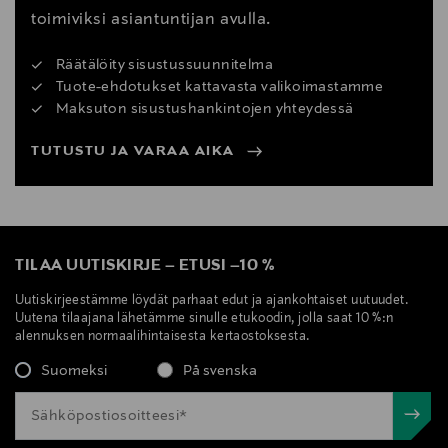
toimiviksi asiantuntijan avulla.
Räätälöity sisustussuunnitelma
Tuote-ehdotukset kattavasta valikoimastamme
Maksuton sisustushankintojen yhteydessä
TUTUSTU JA VARAA AIKA
TILAA UUTISKIRJE
–
ETUSI
–
10 %
Uutiskirjeestämme löydät parhaat edut ja ajankohtaiset uutuudet.
Uutena tilaajana lähetämme sinulle etukoodin, jolla saat 10 %:n
alennuksen normaalihintaisesta kertaostoksesta.
Suomeksi
På svenska