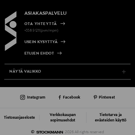
ASIAKASPALVELU
OTA YHTEYTTÄ
+358 9 1211(pvm/mpm)
USEIN KYSYTTYÄ
ETUJEN EHDOT
NÄYTÄ VALIKKO
TUKI & INFO
Instagram
Facebook
Pinterest
AJANKOHTAISTA
PALVELUT
Verkkokaupan
Tietoturva ja
Tietosuojaseloste
sopimusehdot
evästeiden käyttö
VASTUULLISUUS
©
2026 All rights reserved