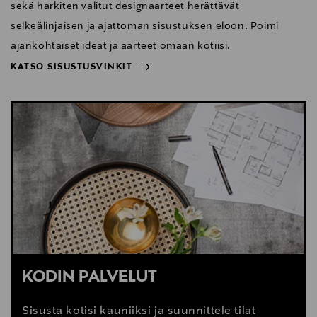
sekä harkiten valitut designaarteet herättävät
selkeälinjaisen ja ajattoman sisustuksen eloon. Poimi
ajankohtaiset ideat ja aarteet omaan kotiisi.
KATSO SISUSTUSVINKIT
NÄYTÄ VÄHEMMÄN
KATSO SISUSTUSVINKIT
KODIN PALVELUT
Sisusta kotisi kauniiksi ja suunnittele tilat