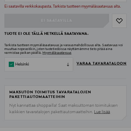
null
Ei saatavilla verkkokaupasta. Tarkista tuotteen myymäläsaatavuus alta.
EI SAATAVILLA
TUOTE EI OLE TÄLLÄ HETKELLÄ SAATAVANA.
Tarkista tuotteen myymäläsaatavuus ja varausmahdollisuus alta. Saatavuus voi
muuttua nopeastikin, joten tuotetiedoissa näyttämämme tieto pitää aina
varmistaa paikan päällä.
Myymäläsaatavuus
VARAA TAVARATALOON
Helsinki
MAKSUTON TOIMITUS TAVARATALOJEN
PAKETTIAUTOMAATTEIHIN
Nyt kannattaa shoppailla! Saat maksuttoman toimituksen
kaikkien tavaratalojen pakettiautomaatteihin.
Lue lisää