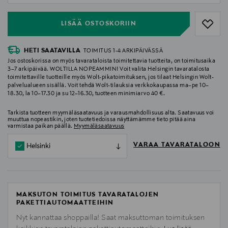
LISÄÄ OSTOSKORIIN
HETI SAATAVILLA
TOIMITUS 1-4 ARKIPÄIVÄSSÄ
Jos ostoskorissa on myös tavarataloista toimitettavia tuotteita, on toimitusaika
3–7 arkipäivää. WOLTILLA NOPEAMMIN! Voit valita Helsingin tavaratalosta
toimitettaville tuotteille myös Wolt-pikatoimituksen, jos tilaat Helsingin Wolt-
palvelualueen sisällä. Voit tehdä Wolt-tilauksia verkkokaupassa ma–pe 10–
18.30, la 10–17.30 ja su 12–16.30, tuotteen minimiarvo 40 €.
Tarkista tuotteen myymäläsaatavuus ja varausmahdollisuus alta. Saatavuus voi
muuttua nopeastikin, joten tuotetiedoissa näyttämämme tieto pitää aina
varmistaa paikan päällä.
Myymäläsaatavuus
VARAA TAVARATALOON
Helsinki
MAKSUTON TOIMITUS TAVARATALOJEN
PAKETTIAUTOMAATTEIHIN
Nyt kannattaa shoppailla! Saat maksuttoman toimituksen