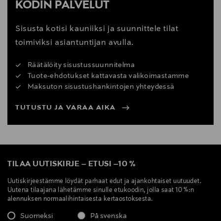
KODIN PALVELUT
Sisusta kotisi kauniiksi ja suunnittele tilat
toimiviksi asiantuntijan avulla.
Räätälöity sisustussuunnitelma
Tuote-ehdotukset kattavasta valikoimastamme
Maksuton sisustushankintojen yhteydessä
TUTUSTU JA VARAA AIKA
TILAA UUTISKIRJE
–
ETUSI
–
10 %
Uutiskirjeestämme löydät parhaat edut ja ajankohtaiset uutuudet.
Uutena tilaajana lähetämme sinulle etukoodin, jolla saat 10 %:n
alennuksen normaalihintaisesta kertaostoksesta.
Suomeksi
På svenska