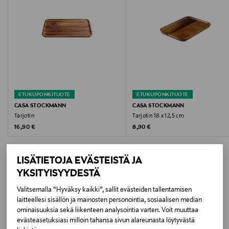
Koko
ø 20 x 1.5 cm
Valmistusmaa
Thaimaa
ETUKUPONKITUOTE
ETUKUPONKITUOTE
Valmistajan tuotenumero
CASA STOCKMANN
CASA STOCKMANN
Tarjotin
Tarjotin 18 x 12,5 cm
BLACK ACA
Original Price
Original Price
16,90 €
8,90 €
Valmistaja
LISÄTIETOJA EVÄSTEISTÄ JA
Lindex Group Oyj
YKSITYISYYDESTÄ
Valmistajan osoite
Valitsemalla “Hyväksy kaikki”, sallit evästeiden tallentamisen
LISÄÄ KIINNOSTAVIA
laitteellesi sisällön ja mainosten personointia, sosiaalisen median
Stockmann, Lindex Group Oyj, Aleksanterinkatu 52 B,
ominaisuuksia sekä liikenteen analysointia varten. Voit muuttaa
TUOTTEITA
PL 220, 00101, Helsinki, Finland
evästeasetuksiasi milloin tahansa sivun alareunasta löytyvästä