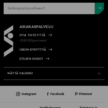
ASIAKASPALVELU
OTA YHTEYTTÄ
+358 9 1211(pvm/mpm)
USEIN KYSYTTYÄ
ETUJEN EHDOT
NÄYTÄ VALIKKO
TUKI & INFO
Instagram
Facebook
Pinterest
AJANKOHTAISTA
PALVELUT