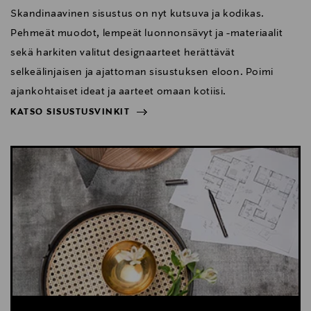
Skandinaavinen sisustus on nyt kutsuva ja kodikas.
Pehmeät muodot, lempeät luonnonsävyt ja -materiaalit
sekä harkiten valitut designaarteet herättävät
selkeälinjaisen ja ajattoman sisustuksen eloon. Poimi
ajankohtaiset ideat ja aarteet omaan kotiisi.
KATSO SISUSTUSVINKIT
NÄYTÄ VÄHEMMÄN
KATSO SISUSTUSVINKIT