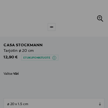
CASA STOCKMANN
Tarjotin ø 20 cm
Original Price
12,90 €
ETUKUPONKITUOTE
Valitse
Väri
null
null