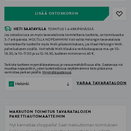
LISÄÄ OSTOSKORIIN
HETI SAATAVILLA
TOIMITUS 1-4 ARKIPÄIVÄSSÄ
Jos ostoskorissa on myös tavarataloista toimitettavia tuotteita, on toimitusaika
3–7 arkipäivää. WOLTILLA NOPEAMMIN! Voit valita Helsingin tavaratalosta
toimitettaville tuotteille myös Wolt-pikatoimituksen, jos tilaat Helsingin Wolt-
palvelualueen sisällä. Voit tehdä Wolt-tilauksia verkkokaupassa ma–pe 10–
18.30, la 10–17.30 ja su 12–16.30, tuotteen minimiarvo 40 €.
Tarkista tuotteen myymäläsaatavuus ja varausmahdollisuus alta. Saatavuus voi
muuttua nopeastikin, joten tuotetiedoissa näyttämämme tieto pitää aina
varmistaa paikan päällä.
Myymäläsaatavuus
VARAA TAVARATALOON
Helsinki
MAKSUTON TOIMITUS TAVARATALOJEN
PAKETTIAUTOMAATTEIHIN
Nyt kannattaa shoppailla! Saat maksuttoman toimituksen