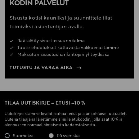
KODIN PALVELUT
Sisusta kotisi kauniiksi ja suunnittele tilat
toimiviksi asiantuntijan avulla.
Räätälöity sisustussuunnitelma
Tuote-ehdotukset kattavasta valikoimastamme
Maksuton sisustushankintojen yhteydessä
TUTUSTU JA VARAA AIKA
TILAA UUTISKIRJE
–
ETUSI
–
10 %
Uutiskirjeestämme löydät parhaat edut ja ajankohtaiset uutuudet.
Uutena tilaajana lähetämme sinulle etukoodin, jolla saat 10 %:n
alennuksen normaalihintaisesta kertaostoksesta.
Suomeksi
På svenska