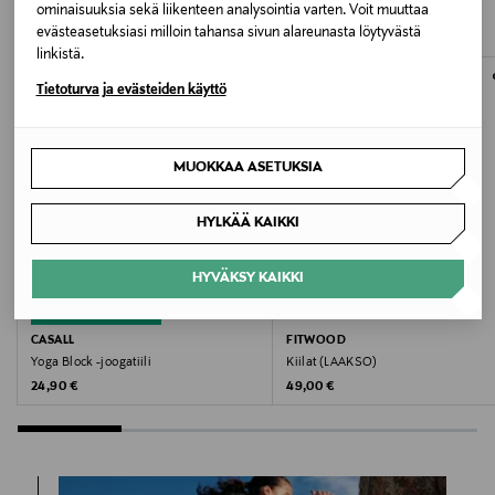
TUOTTEITA
ominaisuuksia sekä liikenteen analysointia varten. Voit muuttaa
Valmistajan osoite
evästeasetuksiasi milloin tahansa sivun alareunasta löytyvästä
Ströbogatan 25, 616 34 Åby (Norrköping), Sweden
linkistä.
ONLINE EXCLUSIVE
Tietoturva ja evästeiden käyttö
Digitaalinen osoite
info@casall.se
MUOKKAA ASETUKSIA
Avainsanat
HYLKÄÄ KAIKKI
casall, joogamatto, matto, treenitarvikkeet, urheilu,
jooga
HYVÄKSY KAIKKI
ETUKUPONKITUOTE
CASALL
FITWOOD
Yoga Block -joogatiili
Kiilat (LAAKSO)
Original Price
Original Price
24,90 €
49,00 €