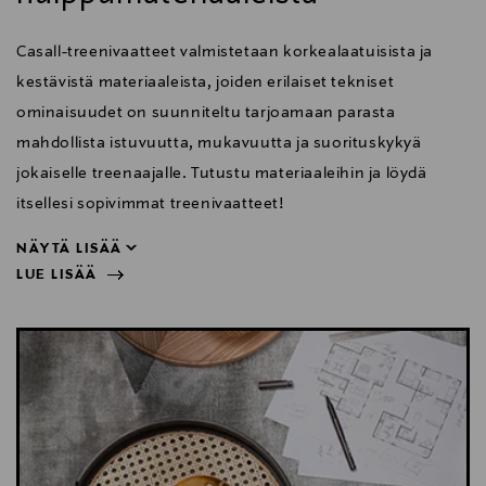
Casall-treenivaatteet valmistetaan korkealaatuisista ja
kestävistä materiaaleista, joiden erilaiset tekniset
ominaisuudet on suunniteltu tarjoamaan parasta
mahdollista istuvuutta, mukavuutta ja suorituskykyä
jokaiselle treenaajalle. Tutustu materiaaleihin ja löydä
itsellesi sopivimmat treenivaatteet!
NÄYTÄ LISÄÄ
LUE LISÄÄ
itsellesi sopivimmat treenivaatteet!
NÄYTÄ VÄHEMMÄN
LUE LISÄÄ