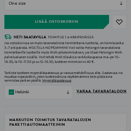
null
null
LISÄÄ OSTOSKORIIN
HETI SAATAVILLA
TOIMITUS 1-4 ARKIPÄIVÄSSÄ
Jos ostoskorissa on myös tavarataloista toimitettavia tuotteita, on toimitusaika
3–7 arkipäivää. WOLTILLA NOPEAMMIN! Voit valita Helsingin tavaratalosta
toimitettaville tuotteille myös Wolt-pikatoimituksen, jos tilaat Helsingin Wolt-
palvelualueen sisällä. Voit tehdä Wolt-tilauksia verkkokaupassa ma–pe 10–
18.30, la 10–17.30 ja su 12–16.30, tuotteen minimiarvo 40 €.
Tarkista tuotteen myymäläsaatavuus ja varausmahdollisuus alta. Saatavuus voi
muuttua nopeastikin, joten tuotetiedoissa näyttämämme tieto pitää aina
varmistaa paikan päällä.
Myymäläsaatavuus
VARAA TAVARATALOON
Helsinki
MAKSUTON TOIMITUS TAVARATALOJEN
PAKETTIAUTOMAATTEIHIN