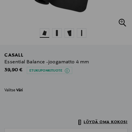
CASALL
Essential Balance -joogamatto 4 mm
Original Price
39,90 €
ETUKUPONKITUOTE
Valitse
Väri
LÖYDÄ OMA KOKOSI