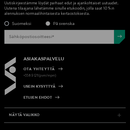
Uutiskirjeestämme löydät parhaat edut ja ajankohtaiset uutuudet.
Uutena tilaajana lähetämme sinulle etukoodin, jolla saat 10 %:n
alennuksen normaalihintaisesta kertaostoksesta.
Suomeksi
På svenska
ASIAKASPALVELU
OTA YHTEYTTÄ
+358 9 1211(pvm/mpm)
USEIN KYSYTTYÄ
ETUJEN EHDOT
NÄYTÄ VALIKKO
TUKI & INFO