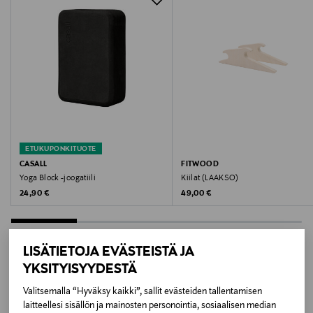
Tetrafenyylieteeni ja EVA
Väri
901 BLACK
Koko
One size
Valmistusmaa
ETUKUPONKITUOTE
CASALL
FITWOOD
Kiina
Yoga Block -joogatiili
Kiilat (LAAKSO)
Original Price
Original Price
24,90 €
49,00 €
Valmistajan tuotenumero
53304
LISÄTIETOJA EVÄSTEISTÄ JA
Valmistaja
YKSITYISYYDESTÄ
LISÄÄ KIINNOSTAVIA
Casall Sport AB
Valitsemalla “Hyväksy kaikki”, sallit evästeiden tallentamisen
laitteellesi sisällön ja mainosten personointia, sosiaalisen median