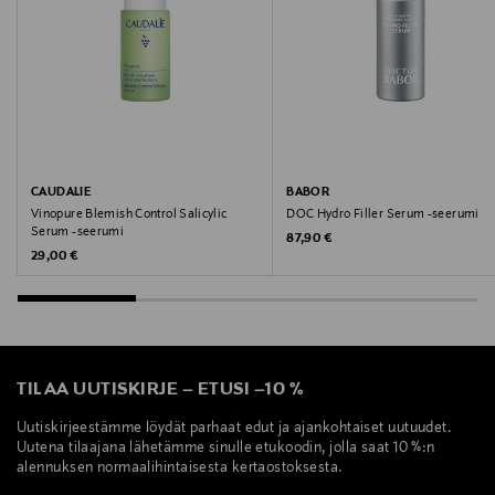
Caudalie, seerumi, ihonhoito
CAUDALIE
BABOR
Vinopure Blemish Control Salicylic
DOC Hydro Filler Serum -seerumi
Serum -seerumi
Original Price
87,90 €
Original Price
29,00 €
TILAA UUTISKIRJE
–
ETUSI
–
10 %
Uutiskirjeestämme löydät parhaat edut ja ajankohtaiset uutuudet.
Uutena tilaajana lähetämme sinulle etukoodin, jolla saat 10 %:n
alennuksen normaalihintaisesta kertaostoksesta.