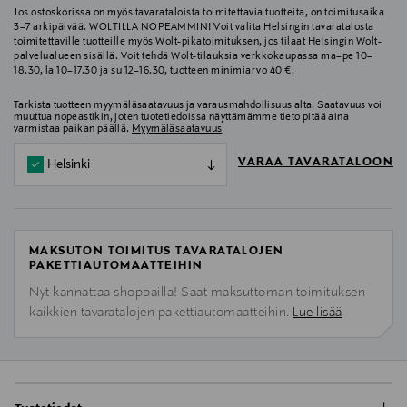
Jos ostoskorissa on myös tavarataloista toimitettavia tuotteita, on toimitusaika
3–7 arkipäivää. WOLTILLA NOPEAMMIN! Voit valita Helsingin tavaratalosta
toimitettaville tuotteille myös Wolt-pikatoimituksen, jos tilaat Helsingin Wolt-
palvelualueen sisällä. Voit tehdä Wolt-tilauksia verkkokaupassa ma–pe 10–
18.30, la 10–17.30 ja su 12–16.30, tuotteen minimiarvo 40 €.
Tarkista tuotteen myymäläsaatavuus ja varausmahdollisuus alta. Saatavuus voi
muuttua nopeastikin, joten tuotetiedoissa näyttämämme tieto pitää aina
varmistaa paikan päällä.
Myymäläsaatavuus
VARAA TAVARATALOON
Helsinki
MAKSUTON TOIMITUS TAVARATALOJEN
PAKETTIAUTOMAATTEIHIN
Nyt kannattaa shoppailla! Saat maksuttoman toimituksen
kaikkien tavaratalojen pakettiautomaatteihin.
Lue lisää