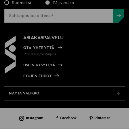
Suomeksi
På svenska
ASIAKASPALVELU
OTA YHTEYTTÄ
+358 9 1211(pvm/mpm)
USEIN KYSYTTYÄ
ETUJEN EHDOT
NÄYTÄ VALIKKO
TUKI & INFO
Instagram
Facebook
Pinterest
AJANKOHTAISTA