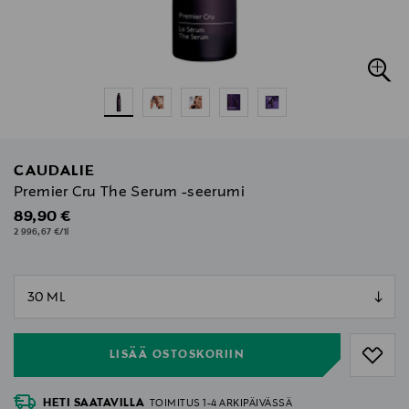
CAUDALIE
Premier Cru The Serum -seerumi
Original Price
89,90 €
2 996,67 €/1l
null
null
LISÄÄ OSTOSKORIIN
HETI SAATAVILLA
TOIMITUS 1-4 ARKIPÄIVÄSSÄ