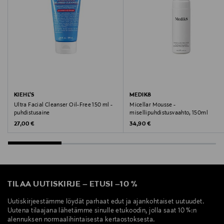
ihonpuhdistus, puhdistusgeeli, Caudalie
KIEHL'S
MEDIK8
Ultra Facial Cleanser Oil-Free 150 ml -
Micellar Mousse -
puhdistusaine
misellipuhdistusvaahto, 150ml
Original Price
Original Price
27,00 €
34,90 €
TILAA UUTISKIRJE
–
ETUSI
–
10 %
Uutiskirjeestämme löydät parhaat edut ja ajankohtaiset uutuudet.
Uutena tilaajana lähetämme sinulle etukoodin, jolla saat 10 %:n
alennuksen normaalihintaisesta kertaostoksesta.