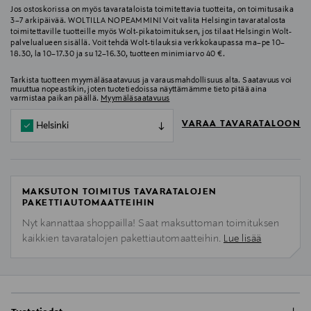
Jos ostoskorissa on myös tavarataloista toimitettavia tuotteita, on toimitusaika
3–7 arkipäivää. WOLTILLA NOPEAMMIN! Voit valita Helsingin tavaratalosta
toimitettaville tuotteille myös Wolt-pikatoimituksen, jos tilaat Helsingin Wolt-
palvelualueen sisällä. Voit tehdä Wolt-tilauksia verkkokaupassa ma–pe 10–
18.30, la 10–17.30 ja su 12–16.30, tuotteen minimiarvo 40 €.
Tarkista tuotteen myymäläsaatavuus ja varausmahdollisuus alta. Saatavuus voi
muuttua nopeastikin, joten tuotetiedoissa näyttämämme tieto pitää aina
varmistaa paikan päällä.
Myymäläsaatavuus
VARAA TAVARATALOON
Helsinki
MAKSUTON TOIMITUS TAVARATALOJEN
PAKETTIAUTOMAATTEIHIN
Nyt kannattaa shoppailla! Saat maksuttoman toimituksen
kaikkien tavaratalojen pakettiautomaatteihin.
Lue lisää