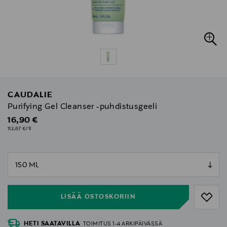
CAUDALIE
Purifying Gel Cleanser -puhdistusgeeli
Original Price
16,90 €
112,67 €/1l
null
null
LISÄÄ OSTOSKORIIN
HETI SAATAVILLA
TOIMITUS 1-4 ARKIPÄIVÄSSÄ