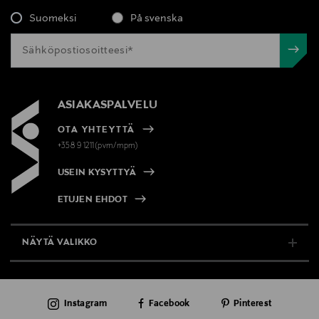
Suomeksi
På svenska
ASIAKASPALVELU
OTA YHTEYTTÄ
+358 9 1211(pvm/mpm)
USEIN KYSYTTYÄ
ETUJEN EHDOT
NÄYTÄ VALIKKO
TUKI & INFO
Instagram
Facebook
Pinterest
AJANKOHTAISTA