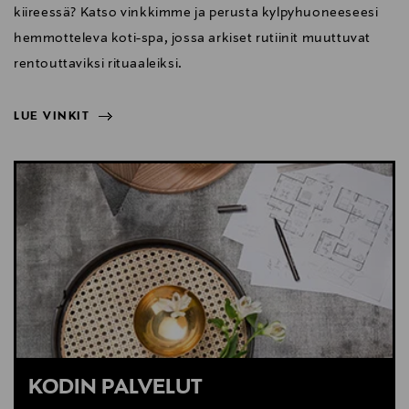
kiireessä? Katso vinkkimme ja perusta kylpyhuoneeseesi
hemmotteleva koti-spa, jossa arkiset rutiinit muuttuvat
rentouttaviksi rituaaleiksi.
LUE VINKIT
NÄYTÄ VÄHEMMÄN
LUE VINKIT
KODIN PALVELUT