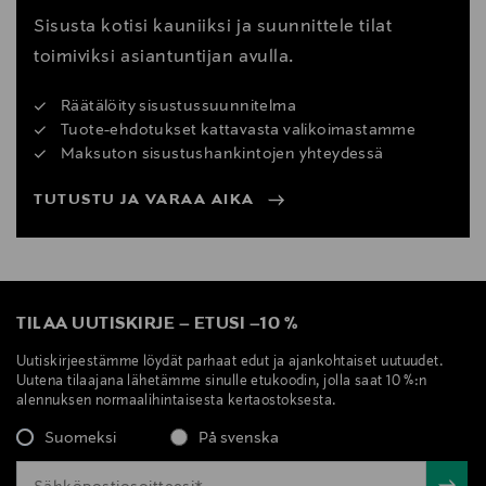
Sisusta kotisi kauniiksi ja suunnittele tilat
toimiviksi asiantuntijan avulla.
Räätälöity sisustussuunnitelma
Tuote-ehdotukset kattavasta valikoimastamme
Maksuton sisustushankintojen yhteydessä
TUTUSTU JA VARAA AIKA
TILAA UUTISKIRJE
–
ETUSI
–
10 %
Uutiskirjeestämme löydät parhaat edut ja ajankohtaiset uutuudet.
Uutena tilaajana lähetämme sinulle etukoodin, jolla saat 10 %:n
alennuksen normaalihintaisesta kertaostoksesta.
Suomeksi
På svenska