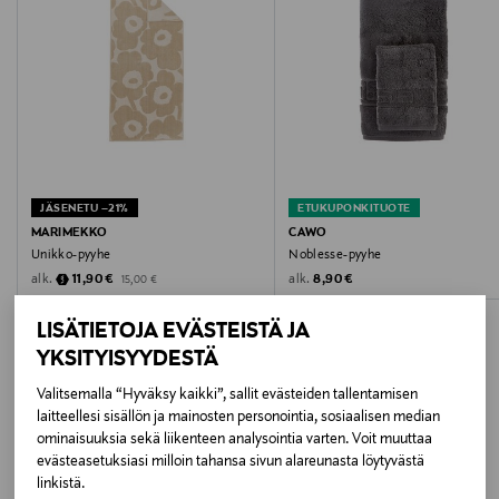
Hoito-ohjeet
Konepesu tuotteen hoito-ohjeistuksen mukaisesti
Väri
13 NORDIC BLUE
JÄSENETU –21%
ETUKUPONKITUOTE
Koko
MARIMEKKO
CAWO
Unikko-pyyhe
Noblesse-pyyhe
70x180 CM
Discounted Price
Original Price
Original Price
alk.
alk.
11,90 €
8,90 €
15,00 €
Valmistusmaa
LISÄTIETOJA EVÄSTEISTÄ JA
Saksa
YKSITYISYYDESTÄ
Valitsemalla “Hyväksy kaikki”, sallit evästeiden tallentamisen
Valmistajan tuotenumero
laitteellesi sisällön ja mainosten personointia, sosiaalisen median
LISÄÄ KIINNOSTAVIA
ominaisuuksia sekä liikenteen analysointia varten. Voit muuttaa
6288
evästeasetuksiasi milloin tahansa sivun alareunasta löytyvästä
TUOTTEITA
linkistä.