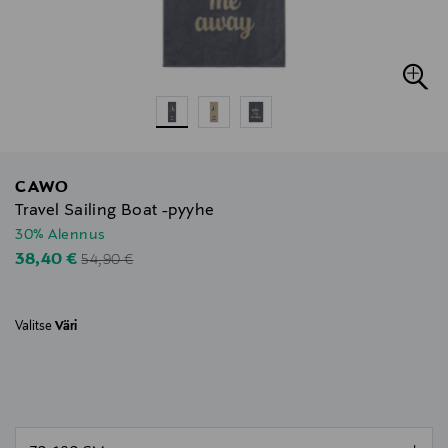
CAWO
Travel Sailing Boat -pyyhe
30% Alennus
Original Price
Discounted Price
38,40 €
54,90 €
Valitse
Väri
null