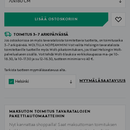
null
LISÄÄ OSTOSKORIIN
TOIMITUS 3–7 ARKIPÄIVÄSSÄ
Jos ostoskorissa on myös tavarataloista toimitettavia tuotteita, on toimitusaika
3–7 arkipäivää. WOLTILLA NOPEAMMIN! Voit valita Helsingin tavaratalosta
toimitettaville tuotteille myös Wolt-pikatoimituksen, jos tilaat Helsingin Wolt-
palvelualueen sisällä. Voit tehdä Wolt-tilauksia verkkokaupassa ma–pe 10–
18.30, la 10–17.30 ja su 12–16.30, tuotteen minimiarvo 40 €.
Tarkista tuotteen myymäläsaatavuus alta.
MYYMÄLÄSAATAVUUS
Helsinki
MAKSUTON TOIMITUS TAVARATALOJEN
PAKETTIAUTOMAATTEIHIN
Nyt kannattaa shoppailla! Saat maksuttoman toimituksen