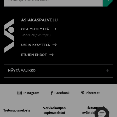
ASIAKASPALVELU
OTA YHTEYTTÄ
+358 9 1211(pvm/mpm)
USEIN KYSYTTYÄ
ETUJEN EHDOT
NÄYTÄ VALIKKO
TUKI & INFO
Instagram
Facebook
Pinterest
AJANKOHTAISTA
PALVELUT
Verkkokaupan
Tietoturva ja
Tietosuojaseloste
sopimusehdot
evästeiden käyttö