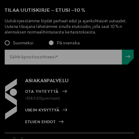
TILAA UUTISKIRJE
–
ETUSI
–
10 %
Uutiskirjeestämme löydät parhaat edut ja ajankohtaiset uutuudet.
Uutena tilaajana lähetämme sinulle etukoodin, jolla saat 10 %:n
alennuksen normaalihintaisesta kertaostoksesta.
Suomeksi
På svenska
ASIAKASPALVELU
OTA YHTEYTTÄ
+358 9 1211(pvm/mpm)
USEIN KYSYTTYÄ
ETUJEN EHDOT