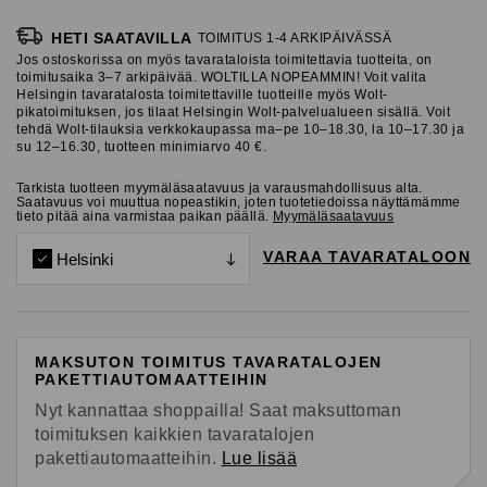
HETI SAATAVILLA
TOIMITUS 1-4 ARKIPÄIVÄSSÄ
Jos ostoskorissa on myös tavarataloista toimitettavia tuotteita, on
toimitusaika 3–7 arkipäivää. WOLTILLA NOPEAMMIN! Voit valita
Helsingin tavaratalosta toimitettaville tuotteille myös Wolt-
pikatoimituksen, jos tilaat Helsingin Wolt-palvelualueen sisällä. Voit
tehdä Wolt-tilauksia verkkokaupassa ma–pe 10–18.30, la 10–17.30 ja
su 12–16.30, tuotteen minimiarvo 40 €.
Tarkista tuotteen myymäläsaatavuus ja varausmahdollisuus alta.
Saatavuus voi muuttua nopeastikin, joten tuotetiedoissa näyttämämme
tieto pitää aina varmistaa paikan päällä.
Myymäläsaatavuus
VARAA TAVARATALOON
Helsinki
MAKSUTON TOIMITUS TAVARATALOJEN
PAKETTIAUTOMAATTEIHIN
Nyt kannattaa shoppailla! Saat maksuttoman
toimituksen kaikkien tavaratalojen
pakettiautomaatteihin.
Lue lisää