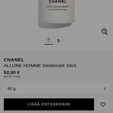
CHANEL
ALLURE HOMME Deodorant Stick
Original Price
52,00 €
866,67 €/1kg
null
null
LISÄÄ OSTOSKORIIN