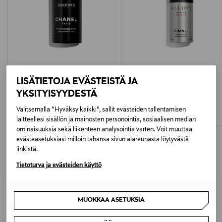
Koko
60 g
Ainesosaluettelo
ALCOHOL | PROPYLENE GLYCOL | AQUA
(WATER) | PARFUM (FRAGRANCE) | SODIUM
LISÄTIETOJA EVÄSTEISTÄ JA
PALMITATE | SODIUM STEARATE | PALMITIC
CHANEL
CHANEL
YKSITYISYYDESTÄ
ACID | STEARIC ACID | CETYL ALCOHOL |
ÉGOÏSTE Deodorant Stick
ALLURE HOMME SPORT
Deodorant Spray
STEARYL ALCOHOL | GLYCERYL CAPRATE |
Original Price
Valitsemalla “Hyväksy kaikki”, sallit evästeiden tallentamisen
52,00 €
Original Price
52,00 €
laitteellesi sisällön ja mainosten personointia, sosiaalisen median
HEXYL CINNAMAL | LIMONENE | LINALOOL |
ominaisuuksia sekä liikenteen analysointia varten. Voit muuttaa
CITRONELLOL | CITRAL | COUMARIN |
evästeasetuksiasi milloin tahansa sivun alareunasta löytyvästä
GERANIOL | IL53A
linkistä.
Tietoturva ja evästeiden käyttö
Valmistusmaa
LISÄÄ KIINNOSTAVIA
Ranska
TUOTTEITA
MUOKKAA ASETUKSIA
Valmistajan
tuotenumero