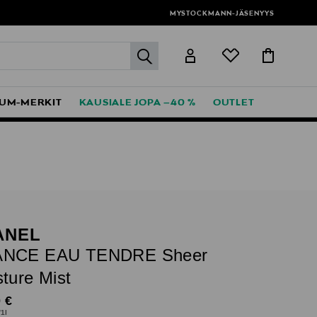
MYSTOCKMANN-JÄSENYYS
label.header.go
UM-MERKIT
KAUSIALE JOPA –40 %
OUTLET
ANEL
NCE EAU TENDRE Sheer
ture Mist
nal Price
 €
/1l