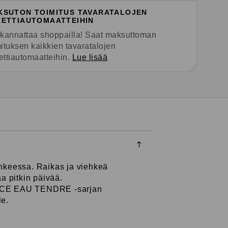
KSUTON TOIMITUS TAVARATALOJEN
KETTIAUTOMAATTEIHIN
 kannattaa shoppailla! Saat maksuttoman
mituksen kaikkien tavaratalojen
ettiautomaatteihin.
Lue lisää
keessa. Raikas ja viehkeä
aa pitkin päivää.
CHANCE EAU TENDRE -sarjan
le.