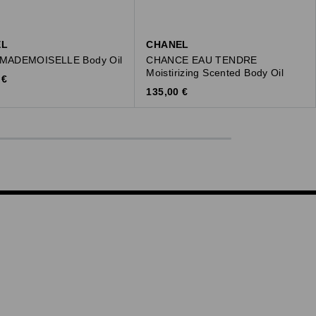
EL
CHANEL
MADEMOISELLE Body Oil
CHANCE EAU TENDRE
Moistirizing Scented Body Oil
l Price
 €
Original Price
135,00 €