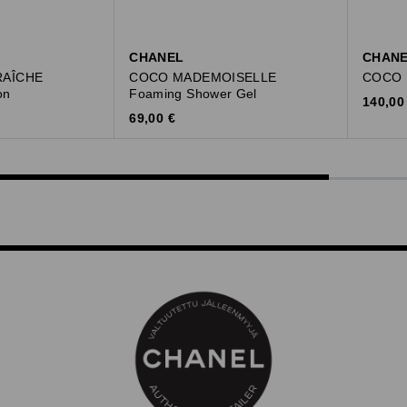
CHANEL
CHAN
RAÎCHE
COCO MADEMOISELLE
COCO 
on
Foaming Shower Gel
Origina
140,00
Original Price
69,00 €