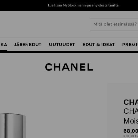
Lue lisää MyStockmann-jäsenyydestä
täältä
KKA
JÄSENEDUT
UUTUUDET
EDUT & IDEAT
PREMI
CH
CHA
Mois
Origi
68,00
680,00 €