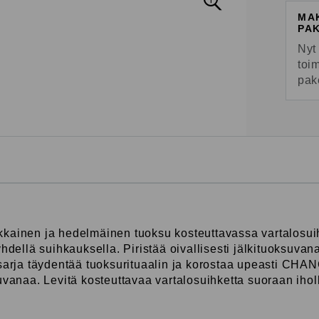
MA
PA
Nyt
toi
pak
nen ja hedelmäinen tuoksu kosteuttavassa vartalosuih
hdellä suihkauksella. Piristää oivallisesti jälkituoksuvan
tesarja täydentää tuoksurituaalin ja korostaa upeasti 
uvanaa. Levitä kosteuttavaa vartalosuihketta suoraan ihol