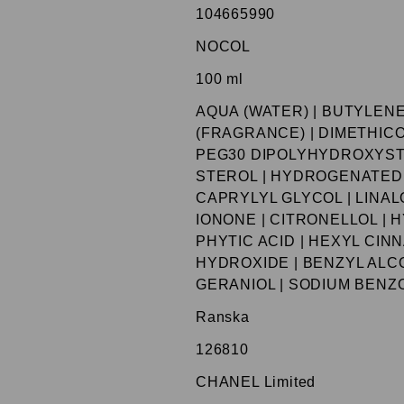
104665990
NOCOL
100 ml
AQUA (WATER) | BUTYLEN
(FRAGRANCE) | DIMETHICO
PEG30 DIPOLYHYDROXYST
STEROL | HYDROGENATED 
CAPRYLYL GLYCOL | LINAL
IONONE | CITRONELLOL | 
PHYTIC ACID | HEXYL CIN
HYDROXIDE | BENZYL ALCO
GERANIOL | SODIUM BENZO
Ranska
126810
CHANEL Limited