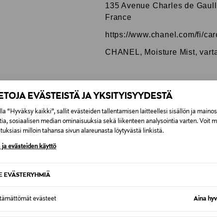
135 Avenue Charles de Gaull
France
https://www.chanel.com/fi/car
CHANEL, Moisture Mist, varta
IETOJA EVÄSTEISTÄ JA YKSITYISYYDESTÄ
la “Hyväksy kaikki”, sallit evästeiden tallentamisen laitteellesi sisällön ja maino
0,00 €
tia, sosiaalisen median ominaisuuksia sekä liikenteen analysointia varten. Voit 
uksiasi milloin tahansa sivun alareunasta löytyvästä linkistä.
väinen tilaukseesi. Voit palauttaa tilaamasi tuotteen 30 vuoroka
0,00 € – 4,90 €
eeseen
 ja evästeiden käyttö
ontaistuotepakkaukset tulee palauttaa avaamattomissa alkuperä
 MYÖS NÄISTÄ
tuotetta ei voi palauttaa.
7,90 €–50,00 € kuljetusyhtiöstä j
SE EVÄSTERYHMIÄ
EET
Alk. 6,90 €, kun toimitus on saata
ttämättömät evästeet
Aina hyv