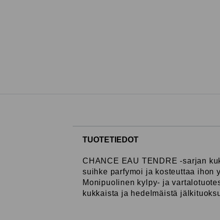
TUOTETIEDOT
CHANCE EAU TENDRE -sarjan kukkai
suihke parfymoi ja kosteuttaa ihon y
Monipuolinen kylpy- ja vartalotuo
kukkaista ja hedelmäistä jälkituoks