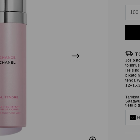
n
100
n
T
Jos osto
toimitu
Helsingi
pikatoim
tehdä W
12–16.3
Tarkist
Saatavu
tieto pi
H