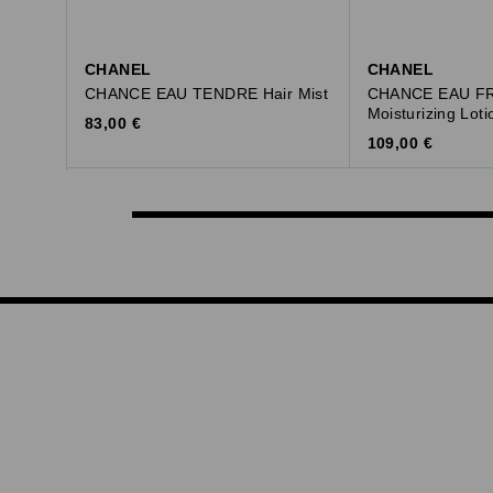
CHANEL
CHANEL
CHANCE EAU TENDRE Hair Mist
CHANCE EAU F
Moisturizing Loti
Original Price
83,00 €
Original Price
109,00 €