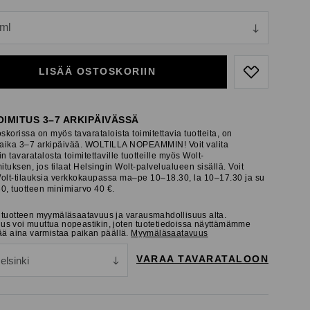
ull
 ml
ull
LISÄÄ OSTOSKORIIN
OIMITUS 3–7 ARKIPÄIVÄSSÄ
skorissa on myös tavarataloista toimitettavia tuotteita, on
saika 3–7 arkipäivää. WOLTILLA NOPEAMMIN! Voit valita
n tavaratalosta toimitettaville tuotteille myös Wolt-
ituksen, jos tilaat Helsingin Wolt-palvelualueen sisällä. Voit
olt-tilauksia verkkokaupassa ma–pe 10–18.30, la 10–17.30 ja su
0, tuotteen minimiarvo 40 €.
a tuotteen myymäläsaatavuus ja varausmahdollisuus alta.
us voi muuttua nopeastikin, joten tuotetiedoissa näyttämämme
tää aina varmistaa paikan päällä.
Myymäläsaatavuus
VARAA TAVARATALOON
elsinki