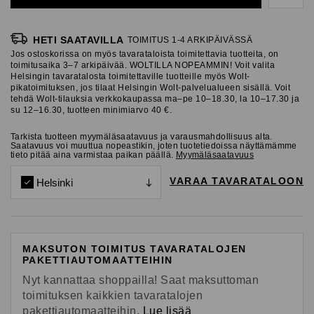
HETI SAATAVILLA
TOIMITUS 1-4 ARKIPÄIVÄSSÄ
Jos ostoskorissa on myös tavarataloista toimitettavia tuotteita, on
toimitusaika 3–7 arkipäivää. WOLTILLA NOPEAMMIN! Voit valita
Helsingin tavaratalosta toimitettaville tuotteille myös Wolt-
pikatoimituksen, jos tilaat Helsingin Wolt-palvelualueen sisällä. Voit
tehdä Wolt-tilauksia verkkokaupassa ma–pe 10–18.30, la 10–17.30 ja
su 12–16.30, tuotteen minimiarvo 40 €.
Tarkista tuotteen myymäläsaatavuus ja varausmahdollisuus alta.
Saatavuus voi muuttua nopeastikin, joten tuotetiedoissa näyttämämme
tieto pitää aina varmistaa paikan päällä.
Myymäläsaatavuus
VARAA TAVARATALOON
Helsinki
MAKSUTON TOIMITUS TAVARATALOJEN
PAKETTIAUTOMAATTEIHIN
Nyt kannattaa shoppailla! Saat maksuttoman
toimituksen kaikkien tavaratalojen
pakettiautomaatteihin.
Lue lisää