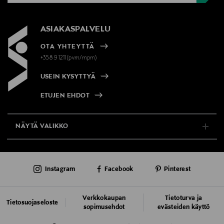
ASIAKASPALVELU
OTA YHTEYTTÄ
+358 9 1211(pvm/mpm)
USEIN KYSYTTYÄ
ETUJEN EHDOT
NÄYTÄ VALIKKO
TUKI & INFO
Instagram
Facebook
Pinterest
AJANKOHTAISTA
PALVELUT
Verkkokaupan
Tietoturva ja
Tietosuojaseloste
sopimusehdot
evästeiden käyttö
VASTUULLISUUS