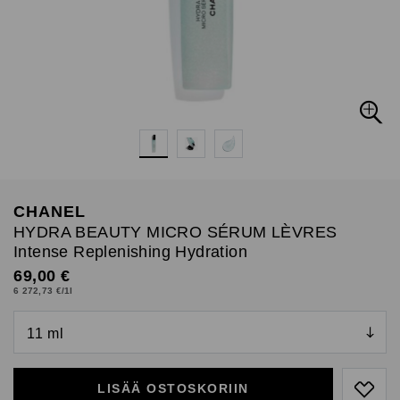
CHANEL
HYDRA BEAUTY MICRO SÉRUM LÈVRES
Intense Replenishing Hydration
Original Price
69,00 €
6 272,73 €/1l
null
null
LISÄÄ OSTOSKORIIN