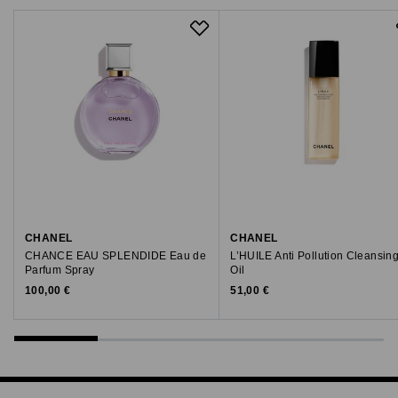
OLEATE | GLYCERYL STEARATE |
POLIANTHES TUBEROSA POLYSACCHARIDE |
1,2-HEXANEDIOL | SPHINGOMONAS FERMENT
EXTRACT | BENZOIC ACID | CITRIC ACID |
SODIUM BENZOATE | TOCOPHEROL |
HYDROCHLORIC ACID | IL45A
Valmistusmaa
Ranska
Valmistajan
CHANEL
CHANEL
tuotenumero
CHANCE EAU SPLENDIDE Eau de
L’HUILE Anti Pollution Cleansin
Parfum Spray
Oil
23034000
Original Price
Original Price
100,00 €
51,00 €
Valmistaja
CHANEL Limited