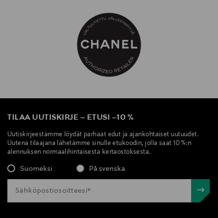
Valmistajan osoite
135 Avenue Charles de Gaulle, 92200 Neuilly-sur-
Seine, France
Digitaalinen osoite
https://www.chanel.com/fi/care-services/
Avainsanat
CHANEL, LE LIFT LOTION, hoitoneste, hoitovesi,
TILAA UUTISKIRJE
–
ETUSI
–
10 %
ihonhoito, lotion
Uutiskirjeestämme löydät parhaat edut ja ajankohtaiset uutuudet.
Uutena tilaajana lähetämme sinulle etukoodin, jolla saat 10 %:n
alennuksen normaalihintaisesta kertaostoksesta.
Suomeksi
På svenska