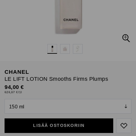
CHANEL
LE LIFT LOTION Smooths Firms Plumps
Original Price
94,00 €
626,67 €/1l
null
null
LISÄÄ OSTOSKORIIN