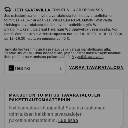
HETI SAATAVILLA
TOIMITUS 1-4 ARKIPÄIVÄSSÄ
Jos ostoskorissa on myös tavarataloista toimitettavia tuotteita, on
toimitusaika 3–7 arkipäivää. WOLTILLA NOPEAMMIN! Voit valita
Helsingin tavaratalosta toimitettaville tuotteille myös Wolt-
pikatoimituksen, jos tilaat Helsingin Wolt-palvelualueen sisällä. Voit
tehdä Wolt-tilauksia verkkokaupassa ma–pe 10–18.30, la 10–17.30 ja
su 12–16.30, tuotteen minimiarvo 40 €.
Tarkista tuotteen myymäläsaatavuus ja varausmahdollisuus alta.
Saatavuus voi muuttua nopeastikin, joten tuotetiedoissa näyttämämme
tieto pitää aina varmistaa paikan päällä.
Myymäläsaatavuus
VARAA TAVARATALOON
Helsinki
MAKSUTON TOIMITUS TAVARATALOJEN
PAKETTIAUTOMAATTEIHIN
Nyt kannattaa shoppailla! Saat maksuttoman
toimituksen kaikkien tavaratalojen
pakettiautomaatteihin.
Lue lisää