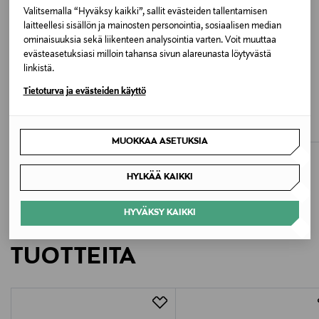
Valitsemalla “Hyväksy kaikki”, sallit evästeiden tallentamisen
Valmistusmaa
laitteellesi sisällön ja mainosten personointia, sosiaalisen median
Vietnam
ominaisuuksia sekä liikenteen analysointia varten. Voit muuttaa
evästeasetuksiasi milloin tahansa sivun alareunasta löytyvästä
linkistä.
Valmistajan tuotenumero
ETUKUPONKITUOTE
ETUKUPONKITUOTE
CHANTELLE
CHANTELLE
Tietoturva ja evästeiden käyttö
C18JNV
Champs Elysees Memory Foam t-
Essential Bandeau T-paitaliivit
paitaliivit
Original Price
82,00 €
Original Price
92,00 €
Valmistaja
MUOKKAA ASETUKSIA
Chantelle SA
HYLKÄÄ KAIKKI
Valmistajan osoite
HYVÄKSY KAIKKI
Chantelle 8-10, Rue de Provigny BP 60137 94234
LISÄÄ KIINNOSTAVIA
Cachan Cedex, France
TUOTTEITA
Digitaalinen osoite
service@chantelle.com