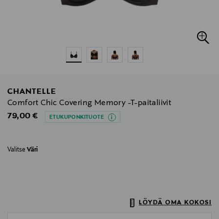
CHANTELLE
Comfort Chic Covering Memory -T-paitaliivit
Original Price
79,00 €
ETUKUPONKITUOTE
Valitse
Väri
LÖYDÄ OMA KOKOSI