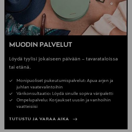
MUODIN PALVELUT
Löydä tyylisi jokaiseen päivään – tavarataloissa
tai etänä.
Monipuoliset pukeutumispalvelut: Apua arjen ja
juhlan vaatevalintoihin
Värikonsultaatio: Löydä sinulle sopiva väripaletti
Ompelupalvelu: Korjaukset uusiin ja vanhoihin
vaatteisiisi
TUTUSTU JA VARAA AIKA