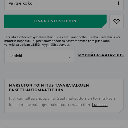
null
null
LISÄÄ OSTOSKORIIN
Tarkista tuotteen myymäläsaatavuus ja varausmahdollisuus alta. Saatavuus voi
muuttua nopeastikin, joten tuotetiedoissa näyttämämme tieto pitää aina
varmistaa paikan päällä.
Myymäläsaatavuus
MYYMÄLÄSAATAVUUS
Helsinki
MAKSUTON TOIMITUS TAVARATALOJEN
PAKETTIAUTOMAATTEIHIN
Nyt kannattaa shoppailla! Saat maksuttoman toimituksen
kaikkien tavaratalojen pakettiautomaatteihin.
Lue lisää