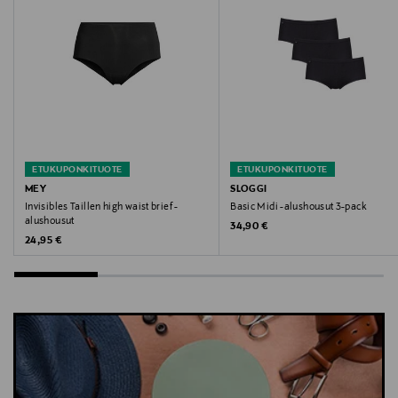
Avainsanat
Chantelle, t-paitaliivit, t-paitarintaliivit, rintaliivit
isorintaisille, kaarituelliset, peittävät, rintaliivit,
arkirintaliivit
ETUKUPONKITUOTE
ETUKUPONKITUOTE
MEY
SLOGGI
Invisibles Taillen high waist brief -
Basic Midi -alushousut 3-pack
alushousut
Original Price
34,90 €
Original Price
24,95 €