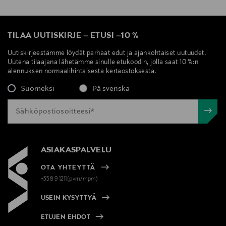
TILAA UUTISKIRJE
–
ETUSI
–
10 %
Uutiskirjeestämme löydät parhaat edut ja ajankohtaiset uutuudet.
Uutena tilaajana lähetämme sinulle etukoodin, jolla saat 10 %:n
alennuksen normaalihintaisesta kertaostoksesta.
Suomeksi
På svenska
ASIAKASPALVELU
OTA YHTEYTTÄ
+358 9 1211(pvm/mpm)
USEIN KYSYTTYÄ
ETUJEN EHDOT