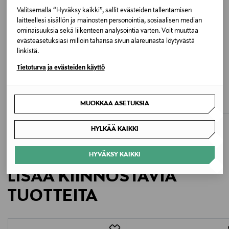
Väri
Valitsemalla “Hyväksy kaikki”, sallit evästeiden tallentamisen
laitteellesi sisällön ja mainosten personointia, sosiaalisen median
BLACK 011
ominaisuuksia sekä liikenteen analysointia varten. Voit muuttaa
evästeasetuksiasi milloin tahansa sivun alareunasta löytyvästä
Valmistusmaa
linkistä.
Vietnam
Tietoturva ja evästeiden käyttö
ETUKUPONKITUOTE
ETUKUPONKITUOTE
PRIMADONNA
WOLFORD
Valmistajan tuotenumero
Full Brief -alushousut
High Waist -alushousut
MUOKKAA ASETUKSIA
Original Price
Original Price
64,90 €
82,00 €
C15XC5
HYLKÄÄ KAIKKI
Valmistaja
Chantelle SA
HYVÄKSY KAIKKI
LISÄÄ KIINNOSTAVIA
Valmistajan osoite
TUOTTEITA
Chantelle 8-10, Rue de Provigny BP 60137 94234
Cachan Cedex, France