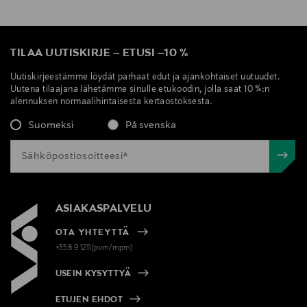
TILAA UUTISKIRJE
–
ETUSI
–
10 %
Uutiskirjeestämme löydät parhaat edut ja ajankohtaiset uutuudet.
Uutena tilaajana lähetämme sinulle etukoodin, jolla saat 10 %:n
alennuksen normaalihintaisesta kertaostoksesta.
Suomeksi
På svenska
ASIAKASPALVELU
OTA YHTEYTTÄ
+358 9 1211(pvm/mpm)
USEIN KYSYTTYÄ
ETUJEN EHDOT