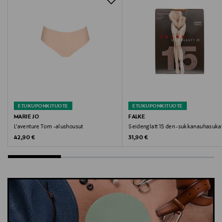
Digitaalinen osoite
service@chantelle.com
Avainsanat
alushousut, full brief, korkeavyötäröiset alushousut,
pitsialushousut, mukavat alushousut, Chantelle
ETUKUPONKITUOTE
ETUKUPONKITUOTE
MARIE JO
FALKE
L'aventure Tom -alushousut
Seidenglatt 15 den -sukkanauhasuka
Original Price
Original Price
42,90 €
31,90 €