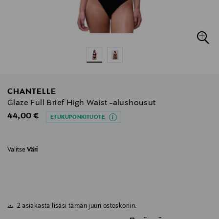
CHANTELLE
Glaze Full Brief High Waist -alushousut
Original Price
44,00 €
ETUKUPONKITUOTE
Valitse
Väri
2 asiakasta lisäsi tämän juuri ostoskoriin.