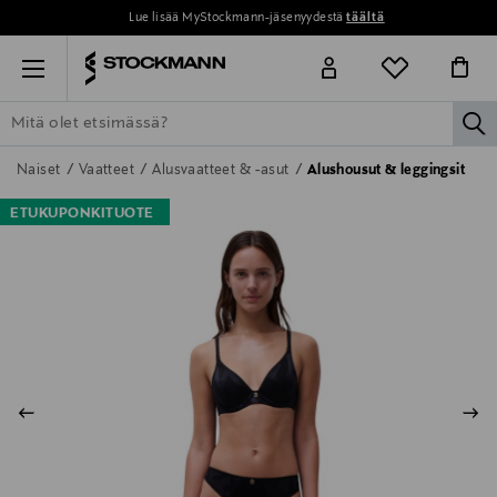
Lue lisää MyStockmann-jäsenyydestä
täältä
Menu
la
ETSI KAIKKI
NAISET
MIEHET
LAPSET
KOTI
KOSMETIIK
Naiset
Vaatteet
Alusvaatteet & -asut
Alushousut & leggingsit
ETUKUPONKITUOTE