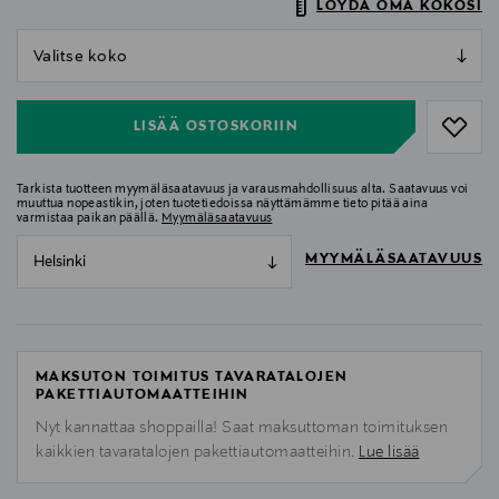
LÖYDÄ OMA KOKOSI
null
null
LISÄÄ OSTOSKORIIN
Tarkista tuotteen myymäläsaatavuus ja varausmahdollisuus alta. Saatavuus voi
muuttua nopeastikin, joten tuotetiedoissa näyttämämme tieto pitää aina
varmistaa paikan päällä.
Myymäläsaatavuus
MYYMÄLÄSAATAVUUS
Helsinki
MAKSUTON TOIMITUS TAVARATALOJEN
PAKETTIAUTOMAATTEIHIN
Nyt kannattaa shoppailla! Saat maksuttoman toimituksen
kaikkien tavaratalojen pakettiautomaatteihin.
Lue lisää