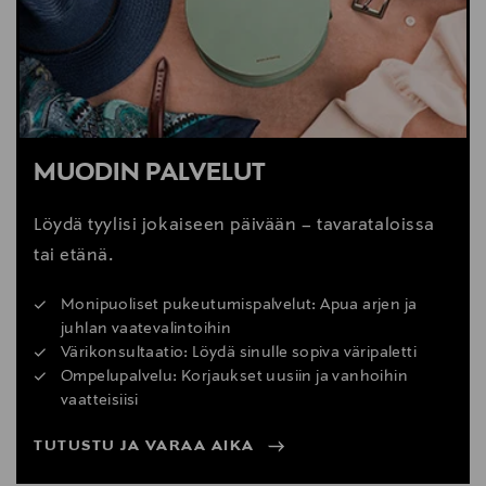
MUODIN PALVELUT
Löydä tyylisi jokaiseen päivään – tavarataloissa
tai etänä.
Monipuoliset pukeutumispalvelut: Apua arjen ja
juhlan vaatevalintoihin
Värikonsultaatio: Löydä sinulle sopiva väripaletti
Ompelupalvelu: Korjaukset uusiin ja vanhoihin
vaatteisiisi
TUTUSTU JA VARAA AIKA