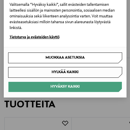
Pesuohjeet
Valitsemalla “Hyväksy kaikki”, sallit evästeiden tallentamisen
Konepesu
laitteellesi sisällön ja mainosten personointia, sosiaalisen median
ominaisuuksia sekä liikenteen analysointia varten. Voit muuttaa
evästeasetuksiasi milloin tahansa sivun alareunasta löytyvästä
Pesulämpötila
linkistä.
ETUKUPONKITUOTE
ETUKUPONKITUOTE
30 °C
CHANTELLE
WOLFORD
Tietoturva ja evästeiden käyttö
Soft Stretch High Waist -alushousut
High Waist -alushousut
Väri
Original Price
Original Price
20,90 €
82,00 €
00Q SIROCCO
MUOKKAA ASETUKSIA
Valmistusmaa
HYLKÄÄ KAIKKI
Kiina
HYVÄKSY KAIKKI
LISÄÄ KIINNOSTAVIA
Valmistajan tuotenumero
TUOTTEITA
C10U70
Valmistaja
Chantelle SA