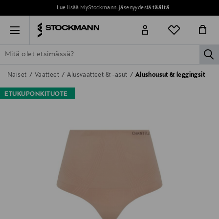
Lue lisää MyStockmann-jäsenyydestä
täältä
Menu
la
ETSI KAIKKI
NAISET
MIEHET
LAPSET
KOTI
KOSMETIIK
Naiset
Vaatteet
Alusvaatteet & -asut
Alushousut & leggingsit
ETUKUPONKITUOTE