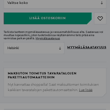
null
null
LISÄÄ OSTOSKORIIN
Tarkista tuotteen myymäläsaatavuus ja varausmahdollisuus alta. Saatavuus voi
muuttua nopeastikin, joten tuotetiedoissa näyttämämme tieto pitää aina
varmistaa paikan päällä.
Myymäläsaatavuus
MYYMÄLÄSAATAVUUS
Helsinki
MAKSUTON TOIMITUS TAVARATALOJEN
PAKETTIAUTOMAATTEIHIN
Nyt kannattaa shoppailla! Saat maksuttoman toimituksen
kaikkien tavaratalojen pakettiautomaatteihin.
Lue lisää