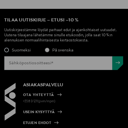
TILAA UUTISKIRJE
–
ETUSI
–
10 %
Uutiskirjeestämme löydät parhaat edut ja ajankohtaiset uutuudet.
Uutena tilaajana lähetämme sinulle etukoodin, jolla saat 10 %:n
alennuksen normaalihintaisesta kertaostoksesta.
Suomeksi
På svenska
ASIAKASPALVELU
OTA YHTEYTTÄ
+358 9 1211(pvm/mpm)
USEIN KYSYTTYÄ
ETUJEN EHDOT