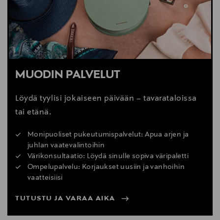
MUODIN PALVELUT
Löydä tyylisi jokaiseen päivään – tavarataloissa
tai etänä.
Monipuoliset pukeutumispalvelut: Apua arjen ja
juhlan vaatevalintoihin
Värikonsultaatio: Löydä sinulle sopiva väripaletti
Ompelupalvelu: Korjaukset uusiin ja vanhoihin
vaatteisiisi
TUTUSTU JA VARAA AIKA