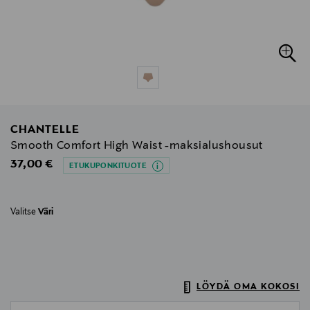
CHANTELLE
Smooth Comfort High Waist -maksialushousut
Original Price
37,00 €
ETUKUPONKITUOTE
Valitse
Väri
LÖYDÄ OMA KOKOSI