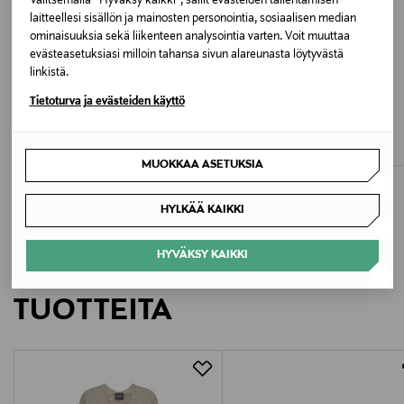
Valitsemalla “Hyväksy kaikki”, sallit evästeiden tallentamisen
0OZ LEOPARD PRINT
laitteellesi sisällön ja mainosten personointia, sosiaalisen median
ominaisuuksia sekä liikenteen analysointia varten. Voit muuttaa
Valmistusmaa
evästeasetuksiasi milloin tahansa sivun alareunasta löytyvästä
linkistä.
Vietnam
JÄSENETU –22%
UUTTA
ALE –62%
Tietoturva ja evästeiden käyttö
ARA
ANDIATA
Valmistajan tuotenumero
Sapporo 3.0 -sneakerit
Armanda-toppi
Discounted Price
Discounted Price
Original Price
Original Price
109,00 €
91,00 €
139,95 €
240,00 €
C11D12
MUOKKAA ASETUKSIA
Valmistaja
HYLKÄÄ KAIKKI
Chantelle SA
HYVÄKSY KAIKKI
LISÄÄ KIINNOSTAVIA
Valmistajan osoite
TUOTTEITA
Chantelle 8-10, Rue de Provigny BP 60137 94234
Cachan Cedex, France
Digitaalinen osoite
service@chantelle.com