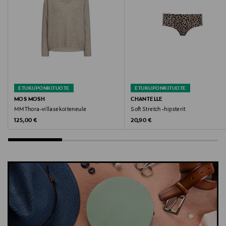
Avainsanat
aluspaita, toppi, alustoppi, leopardikuvio, Chantelle,
alusvaate, kerrospukeutuminen
ETUKUPONKITUOTE
ETUKUPONKITUOTE
MOS MOSH
CHANTELLE
MMThora-villasekoiteneule
Soft Stretch -hipsterit
Original Price
Original Price
125,00 €
20,90 €