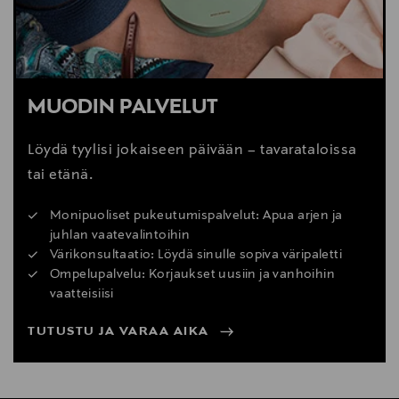
MUODIN PALVELUT
Löydä tyylisi jokaiseen päivään – tavarataloissa
tai etänä.
Monipuoliset pukeutumispalvelut: Apua arjen ja
juhlan vaatevalintoihin
Värikonsultaatio: Löydä sinulle sopiva väripaletti
Ompelupalvelu: Korjaukset uusiin ja vanhoihin
vaatteisiisi
TUTUSTU JA VARAA AIKA