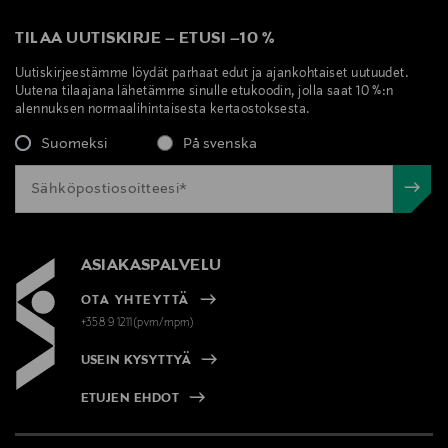
TILAA UUTISKIRJE
–
ETUSI
–
10 %
Uutiskirjeestämme löydät parhaat edut ja ajankohtaiset uutuudet.
Uutena tilaajana lähetämme sinulle etukoodin, jolla saat 10 %:n
alennuksen normaalihintaisesta kertaostoksesta.
Suomeksi
På svenska
ASIAKASPALVELU
OTA YHTEYTTÄ
+358 9 1211(pvm/mpm)
USEIN KYSYTTYÄ
ETUJEN EHDOT