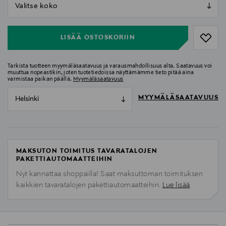
null
null
LISÄÄ OSTOSKORIIN
Tarkista tuotteen myymäläsaatavuus ja varausmahdollisuus alta. Saatavuus voi
muuttua nopeastikin, joten tuotetiedoissa näyttämämme tieto pitää aina
varmistaa paikan päällä.
Myymäläsaatavuus
MYYMÄLÄSAATAVUUS
Helsinki
MAKSUTON TOIMITUS TAVARATALOJEN
PAKETTIAUTOMAATTEIHIN
Nyt kannattaa shoppailla! Saat maksuttoman toimituksen
kaikkien tavaratalojen pakettiautomaatteihin.
Lue lisää