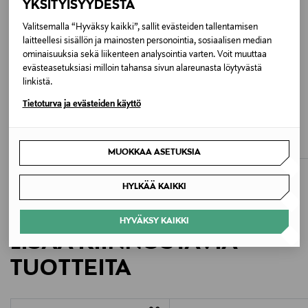
YKSITYISYYDESTÄ
Hoito-ohjeet
Valitsemalla “Hyväksy kaikki”, sallit evästeiden tallentamisen
Käsinpesu 30 °C.
laitteellesi sisällön ja mainosten personointia, sosiaalisen median
ominaisuuksia sekä liikenteen analysointia varten. Voit muuttaa
evästeasetuksiasi milloin tahansa sivun alareunasta löytyvästä
Väri
linkistä.
023 MARINE BLUE
ETUKUPONKITUOTE
ETUKUPONKITUOTE
Tietoturva ja evästeiden käyttö
CHANTELLE
CHANTELLE
Koko
Softstretch-alushousut
Softstretch-alushousut
Original Price
Original Price
20,90 €
20,90 €
XL
MUOKKAA ASETUKSIA
Valmistusmaa
HYLKÄÄ KAIKKI
Vietnam
HYVÄKSY KAIKKI
LISÄÄ KIINNOSTAVIA
Valmistajan tuotenumero
TUOTTEITA
C11370
Valmistaja