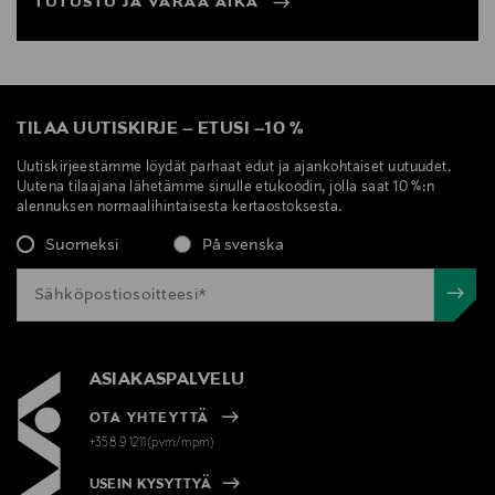
TUTUSTU JA VARAA AIKA
TILAA UUTISKIRJE
–
ETUSI
–
10 %
Uutiskirjeestämme löydät parhaat edut ja ajankohtaiset uutuudet.
Uutena tilaajana lähetämme sinulle etukoodin, jolla saat 10 %:n
alennuksen normaalihintaisesta kertaostoksesta.
Suomeksi
På svenska
ASIAKASPALVELU
OTA YHTEYTTÄ
+358 9 1211(pvm/mpm)
USEIN KYSYTTYÄ