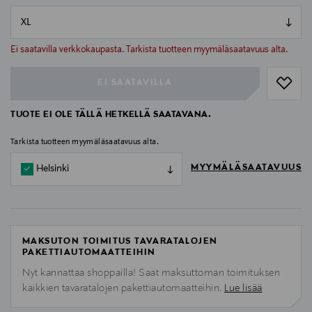
null
null
Ei saatavilla verkkokaupasta. Tarkista tuotteen myymäläsaatavuus alta.
EI SAATAVILLA
TUOTE EI OLE TÄLLÄ HETKELLÄ SAATAVANA.
Tarkista tuotteen myymäläsaatavuus alta.
MYYMÄLÄSAATAVUUS
Helsinki
MAKSUTON TOIMITUS TAVARATALOJEN
PAKETTIAUTOMAATTEIHIN
Nyt kannattaa shoppailla! Saat maksuttoman toimituksen
kaikkien tavaratalojen pakettiautomaatteihin.
Lue lisää