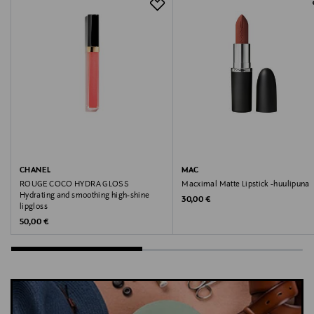
Chantelle SA
Valmistajan osoite
Chantelle 8-10, Rue de Provigny BP 60137 94234
Cachan Cedex, France
Digitaalinen osoite
service@chantelle.com
CHANEL
MAC
Avainsanat
ROUGE COCO HYDRA GLOSS
Macximal Matte Lipstick -huulipuna
Hydrating and smoothing high-shine
Original Price
30,00 €
alushousut, leggingsit, naisten alusvaatteet, mukavat
lipgloss
alushousut, joustavat alushousut, Chantelle
Original Price
50,00 €