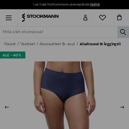
Lue lisää MyStockmann-jäsenyydestä
täältä
Menu
la
ETSI KAIKKI
NAISET
MIEHET
LAPSET
KOTI
KOSMETIIK
Naiset
Vaatteet
Alusvaatteet & -asut
Alushousut & leggingsit
ALE –40%