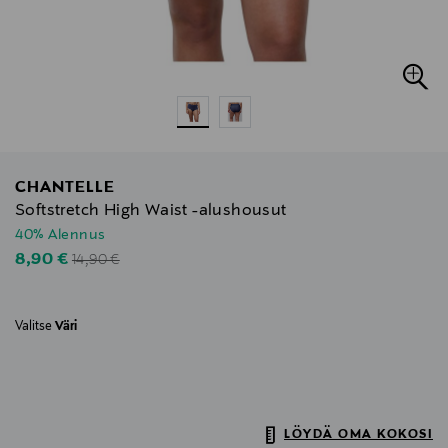
CHANTELLE
Softstretch High Waist -alushousut
40% Alennus
Original Price
Discounted Price
8,90 €
14,90 €
Valitse
Väri
LÖYDÄ OMA KOKOSI