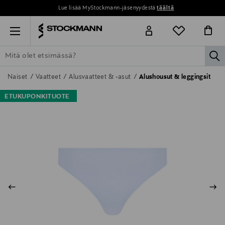
Lue lisää MyStockmann-jäsenyydestä
täältä
Menu
la
ETSI KAIKKI
NAISET
MIEHET
LAPSET
KOTI
KOSMETIIK
Naiset
Vaatteet
Alusvaatteet & -asut
Alushousut & leggingsit
ETUKUPONKITUOTE