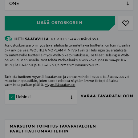
null
null
LISÄÄ OSTOSKORIIN
HETI SAATAVILLA
TOIMITUS 1-4 ARKIPÄIVÄSSÄ
Jos ostoskorissa on myös tavarataloista toimitettavia tuotteita, on toimitusaika
3–7 arkipäivää. WOLTILLA NOPEAMMIN! Voit valita Helsingin tavaratalosta
toimitettaville tuotteille myös Wolt-pikatoimituksen, jos tilaat Helsingin Wolt-
palvelualueen sisällä. Voit tehdä Wolt-tilauksia verkkokaupassa ma–pe 10–
18.30, la 10–17.30 ja su 12–16.30, tuotteen minimiarvo 40 €.
Tarkista tuotteen myymäläsaatavuus ja varausmahdollisuus alta. Saatavuus voi
muuttua nopeastikin, joten tuotetiedoissa näyttämämme tieto pitää aina
varmistaa paikan päällä.
Myymäläsaatavuus
VARAA TAVARATALOON
Helsinki
MAKSUTON TOIMITUS TAVARATALOJEN
PAKETTIAUTOMAATTEIHIN