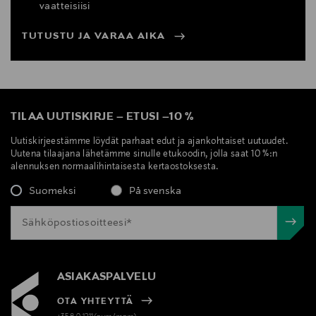
vaatteisiisi
TUTUSTU JA VARAA AIKA
TILAA UUTISKIRJE
–
ETUSI
–
10 %
Uutiskirjeestämme löydät parhaat edut ja ajankohtaiset uutuudet.
Uutena tilaajana lähetämme sinulle etukoodin, jolla saat 10 %:n
alennuksen normaalihintaisesta kertaostoksesta.
Suomeksi
På svenska
ASIAKASPALVELU
OTA YHTEYTTÄ