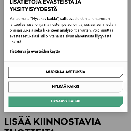
80 % polyamidi, 20 % elastaani
LISÄTIETOJA EVÄSTEISTÄ JA
YKSITYISYYDESTÄ
Hoito-ohjeet
Valitsemalla “Hyväksy kaikki”, sallit evästeiden tallentamisen
Käsinpesu 30°C
laitteellesi sisällön ja mainosten personointia, sosiaalisen median
ominaisuuksia sekä liikenteen analysointia varten. Voit muuttaa
evästeasetuksiasi milloin tahansa sivun alareunasta löytyvästä
Väri
linkistä.
401 ICY POWDER
Tietoturva ja evästeiden käyttö
Koko
ETUKUPONKITUOTE
ETUKUPONKITUOTE
CHANTELLE
CHANTELLE
ONE
MUOKKAA ASETUKSIA
Softstretch-alushousut
Softstretch-alushousut
Original Price
Original Price
20,90 €
20,90 €
Valmistusmaa
HYLKÄÄ KAIKKI
Vietnam
HYVÄKSY KAIKKI
Valmistajan tuotenumero
LISÄÄ KIINNOSTAVIA
C26490