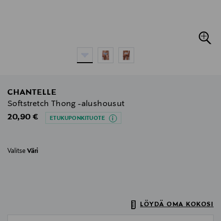
CHANTELLE
Softstretch Thong -alushousut
Original Price
20,90 €
ETUKUPONKITUOTE
Valitse
Väri
LÖYDÄ OMA KOKOSI