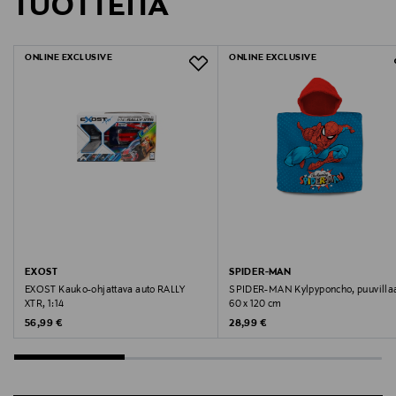
TUOTTEITA
Valmistaja
Chantelle SA
ONLINE EXCLUSIVE
ONLINE EXCLUSIVE
Valmistajan osoite
Chantelle 8-10, Rue de Provigny BP 60137 94234
Cachan Cedex, France
Digitaalinen osoite
service@chantelle.com
Avainsanat
EXOST
SPIDER-MAN
Chantelle, stringit, alushousut, saumattomat,
EXOST Kauko-ohjattava auto RALLY
SPIDER-MAN Kylpyponcho, puuvilla
mukavat, alusvaatteet
XTR, 1:14
60 x 120 cm
Original Price
Original Price
56,99 €
28,99 €