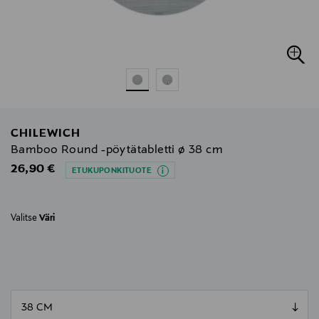
CHILEWICH
Bamboo Round -pöytätabletti ø 38 cm
Original Price
26,90 €
ETUKUPONKITUOTE
Valitse
Väri
null
null