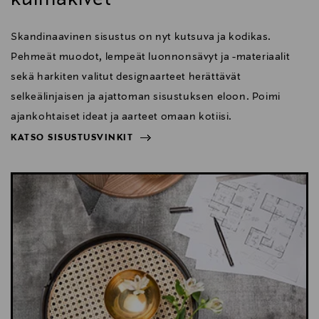
Skandinaavinen sisustus on nyt kutsuva ja kodikas.
Pehmeät muodot, lempeät luonnonsävyt ja -materiaalit
sekä harkiten valitut designaarteet herättävät
selkeälinjaisen ja ajattoman sisustuksen eloon. Poimi
ajankohtaiset ideat ja aarteet omaan kotiisi.
KATSO SISUSTUSVINKIT
NÄYTÄ VÄHEMMÄN
KATSO SISUSTUSVINKIT