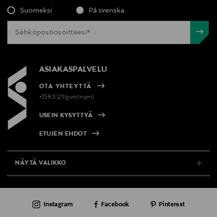
Suomeksi
På svenska
ASIAKASPALVELU
OTA YHTEYTTÄ
+358 9 1211(pvm/mpm)
USEIN KYSYTTYÄ
ETUJEN EHDOT
NÄYTÄ VALIKKO
TUKI & INFO
Instagram
Facebook
Pinterest
AJANKOHTAISTA