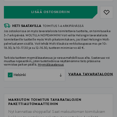
LISÄÄ OSTOSKORIIN
HETI SAATAVILLA
TOIMITUS 1-4 ARKIPÄIVÄSSÄ
Jos ostoskorissa on myös tavarataloista toimitettavia tuotteita, on toimitusaika
3–7 arkipäivää. WOLTILLA NOPEAMMIN! Voit valita Helsingin tavaratalosta
toimitettaville tuotteille myös Wolt-pikatoimituksen, jos tilaat Helsingin Wolt-
palvelualueen sisällä. Voit tehdä Wolt-tilauksia verkkokaupassa ma–pe 10–
18.30, la 10–17.30 ja su 12–16.30, tuotteen minimiarvo 40 €.
Tarkista tuotteen myymäläsaatavuus ja varausmahdollisuus alta. Saatavuus voi
muuttua nopeastikin, joten tuotetiedoissa näyttämämme tieto pitää aina
varmistaa paikan päällä.
Myymäläsaatavuus
VARAA TAVARATALOON
Helsinki
MAKSUTON TOIMITUS TAVARATALOJEN
PAKETTIAUTOMAATTEIHIN
Nyt kannattaa shoppailla! Saat maksuttoman toimituksen