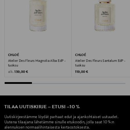
Valmistaja
Chloé S.A.S.
Valmistajan osoite
5/7 Avenue Percier, 75008 Paris, France
Digitaalinen osoite
CHLOÉ
CHLOÉ
client.service@chloe.com
Atelier Des Fleurs Magnolia Alba EdP -
Atelier Des Fleurs Santalum EdP -
tuoksu
tuoksu
Original Price
Original Price
alk.
139,00 €
119,00 €
Avainsanat
Chloé, Atelier des Fleurs, Vanilla Planifolia, EDP,
tuoksu, eau de parfum, hajuvesi
TILAA UUTISKIRJE
–
ETUSI
–
10 %
Uutiskirjeestämme löydät parhaat edut ja ajankohtaiset uutuudet.
Uutena tilaajana lähetämme sinulle etukoodin, jolla saat 10 %:n
alennuksen normaalihintaisesta kertaostoksesta.