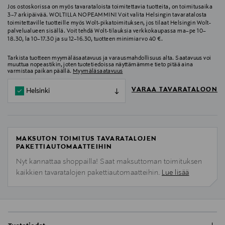
Jos ostoskorissa on myös tavarataloista toimitettavia tuotteita, on toimitusaika
3–7 arkipäivää. WOLTILLA NOPEAMMIN! Voit valita Helsingin tavaratalosta
toimitettaville tuotteille myös Wolt-pikatoimituksen, jos tilaat Helsingin Wolt-
palvelualueen sisällä. Voit tehdä Wolt-tilauksia verkkokaupassa ma–pe 10–
18.30, la 10–17.30 ja su 12–16.30, tuotteen minimiarvo 40 €.
Tarkista tuotteen myymäläsaatavuus ja varausmahdollisuus alta. Saatavuus voi
muuttua nopeastikin, joten tuotetiedoissa näyttämämme tieto pitää aina
varmistaa paikan päällä.
Myymäläsaatavuus
VARAA TAVARATALOON
Helsinki
MAKSUTON TOIMITUS TAVARATALOJEN
PAKETTIAUTOMAATTEIHIN
Nyt kannattaa shoppailla! Saat maksuttoman toimituksen
kaikkien tavaratalojen pakettiautomaatteihin.
Lue lisää