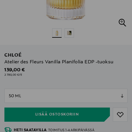
CHLOÉ
Atelier des Fleurs Vanilla Planifolia EDP -tuoksu
Original Price
139,00 €
2 780,00 €/1l
null
null
LISÄÄ OSTOSKORIIN
HETI SAATAVILLA
TOIMITUS 1-4 ARKIPÄIVÄSSÄ