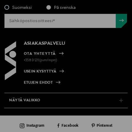
Suomeksi
På svenska
ASIAKASPALVELU
OTA YHTEYTTÄ
+358 9 1211(pvm/mpm)
USEIN KYSYTTYÄ
ETUJEN EHDOT
NÄYTÄ VALIKKO
TUKI & INFO
Instagram
Facebook
Pinterest
AJANKOHTAISTA