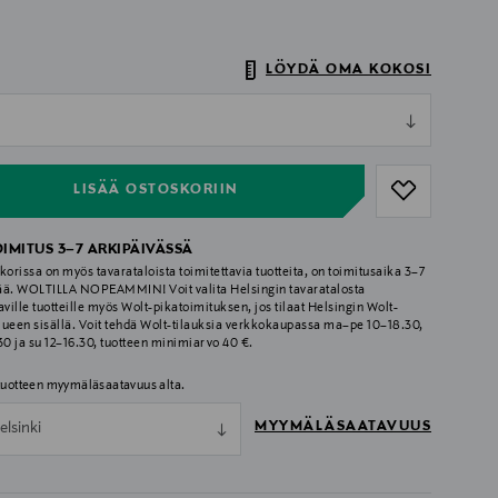
LÖYDÄ OMA KOKOSI
ull
ull
LISÄÄ OSTOSKORIIN
OIMITUS 3–7 ARKIPÄIVÄSSÄ
korissa on myös tavarataloista toimitettavia tuotteita, on toimitusaika 3–7
ää. WOLTILLA NOPEAMMIN! Voit valita Helsingin tavaratalosta
aville tuotteille myös Wolt-pikatoimituksen, jos tilaat Helsingin Wolt-
lueen sisällä. Voit tehdä Wolt-tilauksia verkkokaupassa ma–pe 10–18.30,
.30 ja su 12–16.30, tuotteen minimiarvo 40 €.
 tuotteen myymäläsaatavuus alta.
MYYMÄLÄSAATAVUUS
elsinki