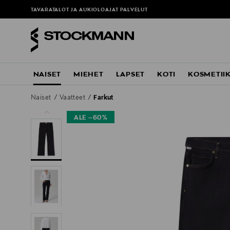
ä
TAVARATALOT JA AUKIOLOAJAT
PALVELUT
NAISET
MIEHET
LAPSET
KOTI
KOSMETII
Naiset
Vaatteet
Farkut
ALE –60%