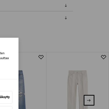
luessa tuotteen vastaanottamisesta.
tuotteen koosta riippuen
sten
lla valittuun osoitteeseen.
muuttaa
äksytty