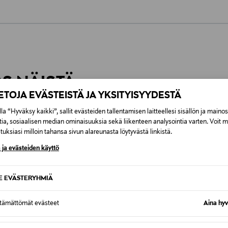
0,00 €
inen tilaukseesi. Voit palauttaa tilaamasi tuotteen 30 vuorokauden ku
0,00 € – 4,90 €
rvitse ilmoittaa palautuksesta etukäteen.
ÖS NÄISTÄ
7,90 €–50,00 € kuljetusyhtiöstä ja 
IETOJA EVÄSTEISTÄ JA YKSITYISYYDESTÄ
la “Hyväksy kaikki”, sallit evästeiden tallentamisen laitteellesi sisällön ja maino
Alk. 6,90 €, kun toimitus on saatavi
tia, sosiaalisen median ominaisuuksia sekä liikenteen analysointia varten. Voit 
uksiasi milloin tahansa sivun alareunasta löytyvästä linkistä.
 ja evästeiden käyttö
SE EVÄSTERYHMIÄ
ttämättömät evästeet
Aina hyv