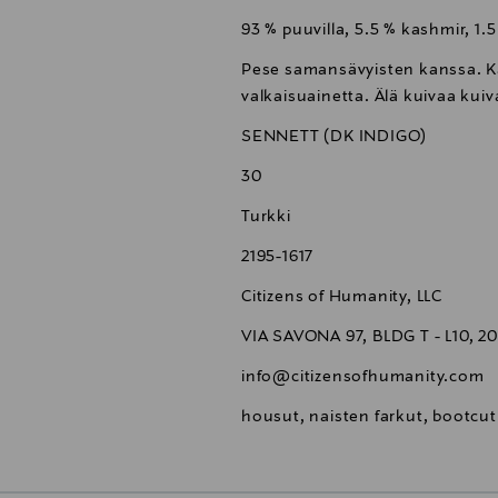
93 % puuvilla, 5.5 % kashmir, 1.5
Pese samansävyisten kanssa. Käy
valkaisuainetta. Älä kuivaa ku
SENNETT (DK INDIGO)
30
Turkki
2195-1617
Citizens of Humanity, LLC
VIA SAVONA 97, BLDG T - L10, 201
info@citizensofhumanity.com
housut, naisten farkut, bootcut