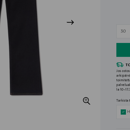
n
30
n
T
Jos ostos
arkipäiv
toimitett
palvelua
la 10–17
Tarkista
H