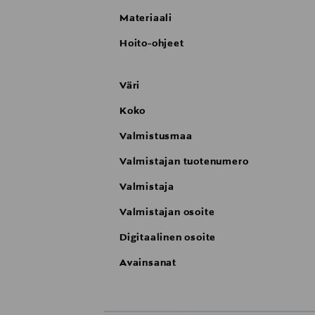
Materiaali
Hoito-ohjeet
Väri
Koko
Valmistusmaa
Valmistajan tuotenumero
Valmistaja
Valmistajan osoite
Digitaalinen osoite
Avainsanat