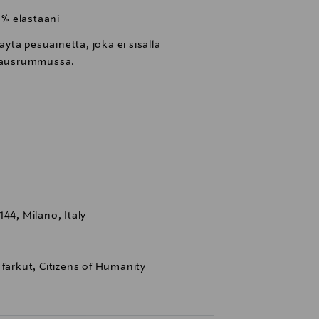
 % elastaani
tä pesuainetta, joka ei sisällä
ivausrummussa.
44, Milano, Italy
 farkut, Citizens of Humanity