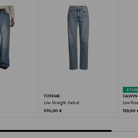
ETU
TOTEME
CALVIN
Low Straight -farkut
Low Ris
Original Price
Original
e
370,00 €
129,90 