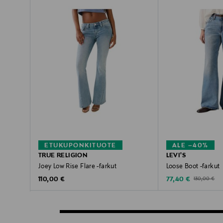
ETUKUPONKITUOTE
ALE –40%
TRUE RELIGION
LEVI'S
Joey Low Rise Flare -farkut
Loose Boot -farkut
Original Price
Discounted Price
Original Pric
110,00 €
77,40 €
130,00 €