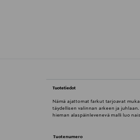
Tuotetiedot
Nämä ajattomat farkut tarjoavat mukavu
täydellisen valinnan arkeen ja juhlaa
hieman alaspäinlevenevä malli luo naise
Tuotenumero