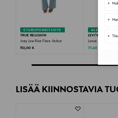
+
Muk
+
Mar
ETUKUPONKITUOTE
ALE –40%
TRUE RELIGION
LEVI'S
+
Til
Joey Low Rise Flare -farkut
Loose Boot -farkut
Original Price
Discounted Price
Original Pric
110,00 €
77,40 €
130,00 €
LISÄÄ KIINNOSTAVIA TU