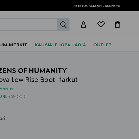
MYSTOCKMANN-JÄSENYYS
label.header.go
UM-MERKIT
KAUSIALE JOPA –40 %
OUTLET
IZENS OF HUMANITY
va Low Rise Boot -farkut
lennus
Original Price
unted Price
0 €
349,00 €
äri