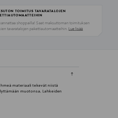
SUTON TOIMITUS TAVARATALOJEN
ETTIAUTOMAATTEIHIN
kannattaa shoppailla! Saat maksuttoman toimituksen
kien tavaratalojen pakettiautomaatteihin.
Lue lisää
ehmeä materiaali tekevät niistä
säilyttämään muotonsa. Lahkeiden