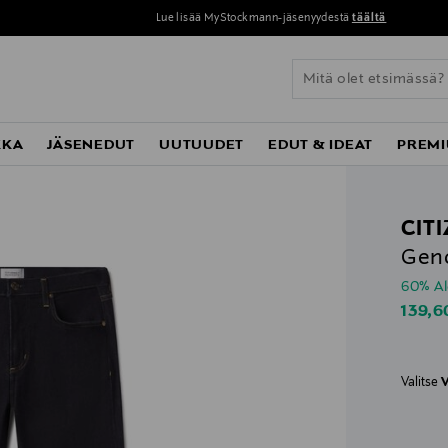
Perustoimitus 0 € yli 120 euron ostoksista!
KKA
JÄSENEDUT
UUTUUDET
EDUT & IDEAT
PREMI
CIT
Geno
60% A
Disco
139,6
Valitse
V