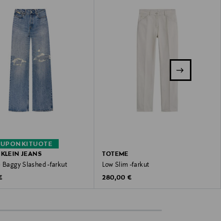
KUPONKITUOTE
 KLEIN JEANS
TOTEME
e Baggy Slashed -farkut
Low Slim -farkut
 Price
Original Price
€
280,00 €