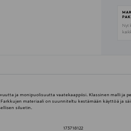
MAK
PAK
Nyt 
kaik
utta ja monipuolisuutta vaatekaappiisi. Klassinen malli ja p
n. Farkkujen materiaali on suunniteltu kestämään käyttöä ja 
llisen siluetin.
173718122