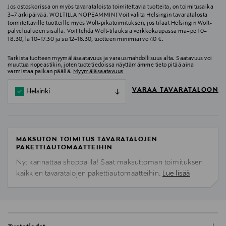
Jos ostoskorissa on myös tavarataloista toimitettavia tuotteita, on toimitusaika
3–7 arkipäivää. WOLTILLA NOPEAMMIN! Voit valita Helsingin tavaratalosta
toimitettaville tuotteille myös Wolt-pikatoimituksen, jos tilaat Helsingin Wolt-
palvelualueen sisällä. Voit tehdä Wolt-tilauksia verkkokaupassa ma–pe 10–
18.30, la 10–17.30 ja su 12–16.30, tuotteen minimiarvo 40 €.
Tarkista tuotteen myymäläsaatavuus ja varausmahdollisuus alta. Saatavuus voi
muuttua nopeastikin, joten tuotetiedoissa näyttämämme tieto pitää aina
varmistaa paikan päällä.
Myymäläsaatavuus
VARAA TAVARATALOON
Helsinki
MAKSUTON TOIMITUS TAVARATALOJEN
PAKETTIAUTOMAATTEIHIN
Nyt kannattaa shoppailla! Saat maksuttoman toimituksen
kaikkien tavaratalojen pakettiautomaatteihin.
Lue lisää