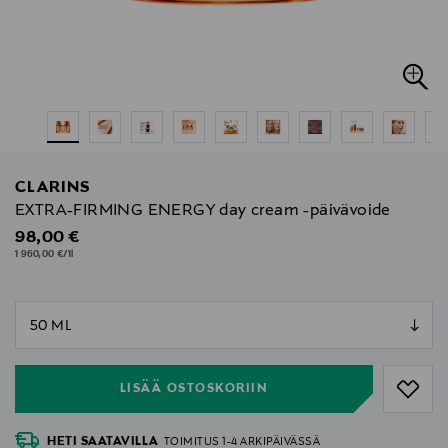
CLARINS
EXTRA-FIRMING ENERGY day cream -päivävoide
Original Price
98,00 €
1 960,00 €/1l
null
null
LISÄÄ OSTOSKORIIN
HETI SAATAVILLA
TOIMITUS 1-4 ARKIPÄIVÄSSÄ