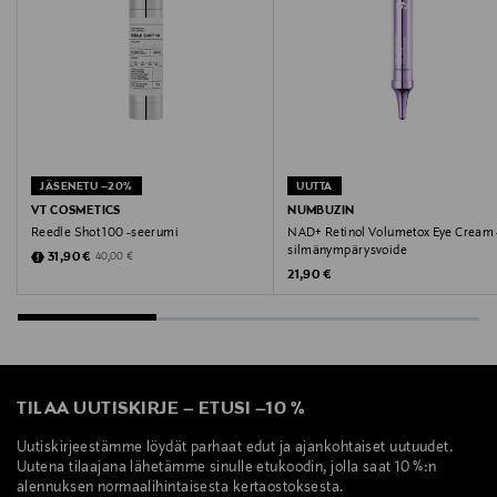
ORTHOSIPHON STAMINEUS EXTRACT. XANTHAN
GUM. SODIUM BENZOATE. FURCELLARIA
LUMBRICALIS EXTRACT. BALANITES ROXBURGHII
SEED OIL. MITRACARPUS SCABER EXTRACT. PANAX
GINSENG ROOT EXTRACT. CI 15985/YELLOW 6. CARYA
ILLINOINENSIS (PECAN) SHELL EXTRACT. GERANYL
ACETATE. TERPINEOL. MARIS SAL/SEA SALT/SEL
JÄSENETU –20%
UUTTA
MARIN. CI 14700/RED 4. LAPSANA COMMUNIS
VT COSMETICS
NUMBUZIN
FLOWER/LEAF/STEM EXTRACT. ARGININE/LYSINE
Reedle Shot 100 -seerumi
NAD+ Retinol Volumetox Eye Cream 
POLYPEPTIDE[V4614A]
silmänympärysvoide
Discounted Price
Original Price
31,90 €
40,00 €
Original Price
21,90 €
Valmistusmaa
Ranska
Valmistajan tuotenumero
TILAA UUTISKIRJE
–
ETUSI
–
10 %
12804652042
Uutiskirjeestämme löydät parhaat edut ja ajankohtaiset uutuudet.
Uutena tilaajana lähetämme sinulle etukoodin, jolla saat 10 %:n
Valmistaja
alennuksen normaalihintaisesta kertaostoksesta.