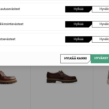
autusevästeet
Hylkää
Hyväk
OTTEITA
kkinointievästeet
Hylkää
Hyväk
astoevästeet
Hylkää
Hyväk
HYVÄKSY 
HYLKÄÄ KAIKKI