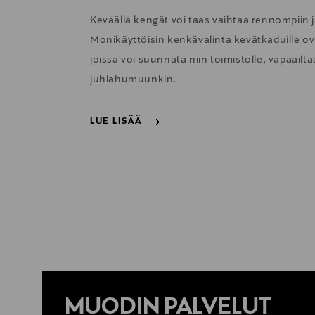
Keväällä kengät voi taas vaihtaa rennompiin j
Monikäyttöisin kenkävalinta kevätkaduille ova
joissa voi suunnata niin toimistolle, vapaail
juhlahumuunkin.
LUE LISÄÄ
LUE LISÄÄ
MUODIN PALVELUT