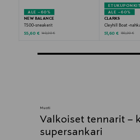
ETUKUPONKI
ALE –60%
ALE –60%
NEW BALANCE
CLARKS
T500-sneakerit
Cleyhill Boat -nah
Discounted Price
Discounted Price
Original Price
Original Price
55,60 €
51,60 €
140,00 €
130,00 €
Muoti
Valkoiset tennarit –
supersankari