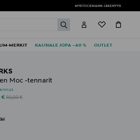
MYSTOCKMANN-JÄSENYYS
label.header.go
UM-MERKIT
KAUSIALE JOPA –40 %
OUTLET
RKS
en Moc -tennarit
lennus
Original Price
unted Price
0 €
110,00 €
äri