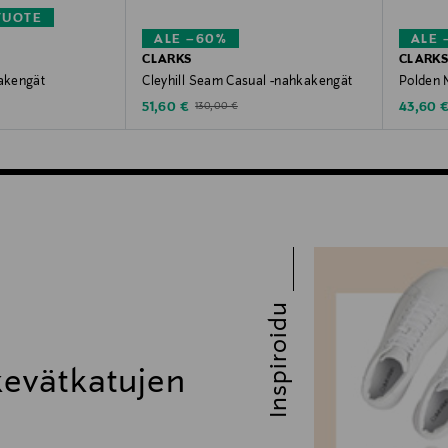
TUOTE
ALE –60%
ALE 
CLARKS
CLARK
kakengät
Cleyhill Seam Casual -nahkakengät
Polden 
Discounted Price
Discoun
Original Price
51,60 €
43,60 
130,00 €
Inspiroidu
 kevätkatujen