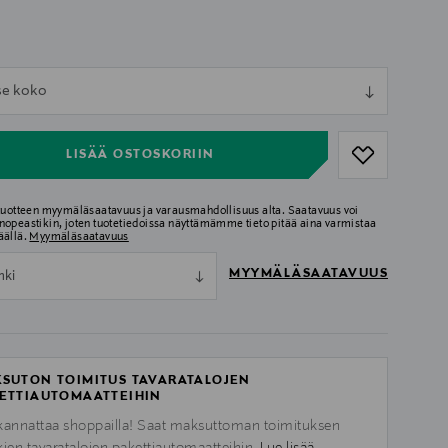
ull
tse koko
ull
LISÄÄ OSTOSKORIIN
 tuotteen myymäläsaatavuus ja varausmahdollisuus alta. Saatavuus voi
nopeastikin, joten tuotetiedoissa näyttämämme tieto pitää aina varmistaa
äällä.
Myymäläsaatavuus
MYYMÄLÄSAATAVUUS
nki
SUTON TOIMITUS TAVARATALOJEN
ETTIAUTOMAATTEIHIN
kannattaa shoppailla! Saat maksuttoman toimituksen