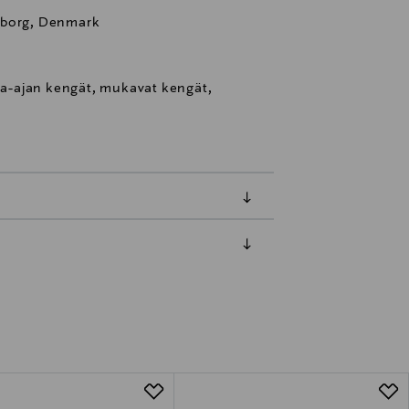
eborg, Denmark
paa-ajan kengät, mukavat kengät,
luessa tuotteen vastaanottamisesta.
tuotteen koosta riippuen
lla valittuun osoitteeseen.