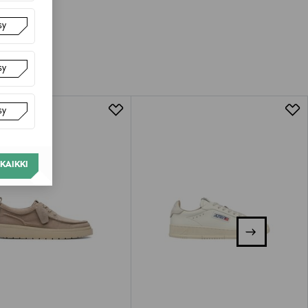
sy
sy
sy
KAIKKI