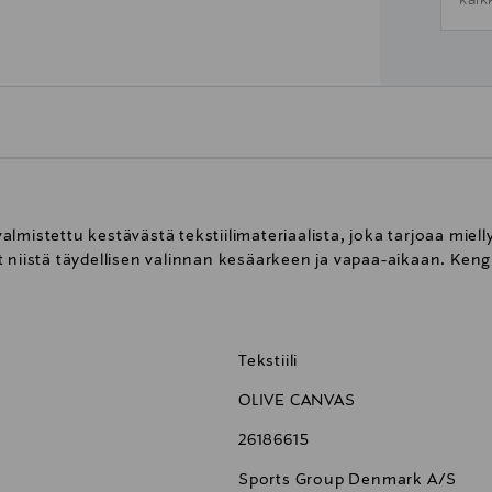
kaik
lmistettu kestävästä tekstiilimateriaalista, joka tarjoaa mi
 niistä täydellisen valinnan kesäarkeen ja vapaa-aikaan. Keng
Tekstiili
OLIVE CANVAS
26186615
Sports Group Denmark A/S