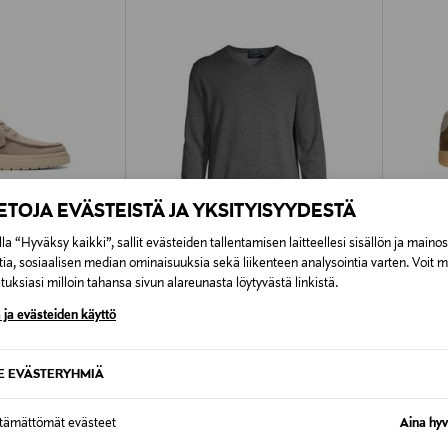
IETOJA EVÄSTEISTÄ JA YKSITYISYYDESTÄ
la “Hyväksy kaikki”, sallit evästeiden tallentamisen laitteellesi sisällön ja maino
tia, sosiaalisen median ominaisuuksia sekä liikenteen analysointia varten. Voit 
uksiasi milloin tahansa sivun alareunasta löytyvästä linkistä.
ALE –61%
ALE 
 ja evästeiden käyttö
CAP HORN
CLARK
it
Scott-merinoneulepaita
CraftRal
SE EVÄSTERYHMIÄ
Discounted Price
Discoun
e
Original Price
31,00 €
70,80 
79,90 €
ttämättömät evästeet
Aina hyv