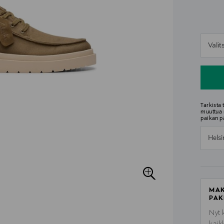
n
Vali
n
Tarkista
muuttua 
paikan p
Helsi
MAK
PAK
Nyt 