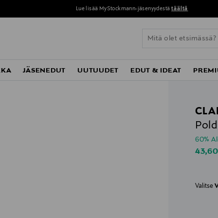
Lue lisää MyStockmann-jäsenyydestä
täältä
KKA
JÄSENEDUT
UUTUUDET
EDUT & IDEAT
PREMI
CLA
Pold
60% A
Disco
43,6
Valitse
V