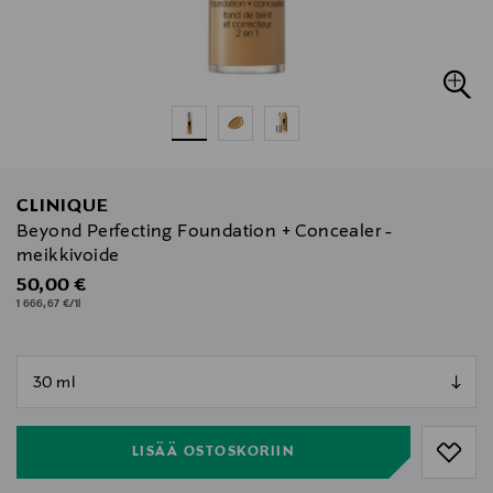
CLINIQUE
Beyond Perfecting Foundation + Concealer -
meikkivoide
Original Price
50,00 €
1 666,67 €/1l
null
null
LISÄÄ OSTOSKORIIN