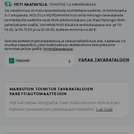
HETI SAATAVILLA
TOIMITUS 1-4 ARKIPÄIVÄSSÄ
Jos ostoskorissa on myös tavarataloista toimitettavia tuotteita, on toimitusaika
3–7 arkipäivää. WOLTILLA NOPEAMMIN! Voit valita Helsingin tavaratalosta
toimitettaville tuotteille myös Wolt-pikatoimituksen, jos tilaat Helsingin Wolt-
palvelualueen sisällä. Voit tehdä Wolt-tilauksia verkkokaupassa ma–pe 10–
18.30, la 10–17.30 ja su 12–16.30, tuotteen minimiarvo 40 €.
Tarkista tuotteen myymäläsaatavuus ja varausmahdollisuus alta. Saatavuus voi
muuttua nopeastikin, joten tuotetiedoissa näyttämämme tieto pitää aina
varmistaa paikan päällä.
Myymäläsaatavuus
VARAA TAVARATALOON
Helsinki
MAKSUTON TOIMITUS TAVARATALOJEN
PAKETTIAUTOMAATTEIHIN
Nyt kannattaa shoppailla! Saat maksuttoman toimituksen
kaikkien tavaratalojen pakettiautomaatteihin.
Lue lisää