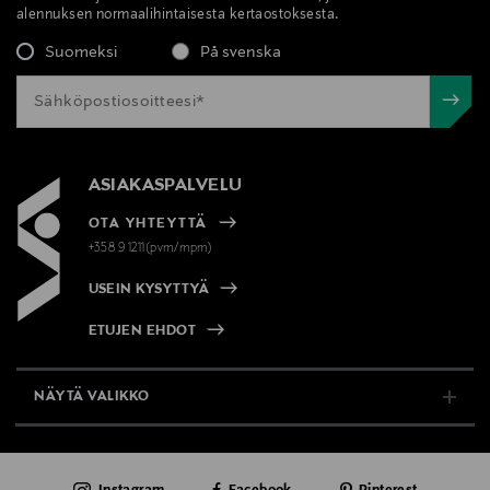
alennuksen normaalihintaisesta kertaostoksesta.
Suomeksi
På svenska
ASIAKASPALVELU
OTA YHTEYTTÄ
+358 9 1211(pvm/mpm)
USEIN KYSYTTYÄ
ETUJEN EHDOT
NÄYTÄ VALIKKO
TUKI & INFO