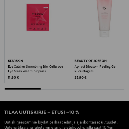
Ranska
Valmistajan tuotenumero
0020714898380
Valmistaja
Estee Lauder Finland Oy
STARSKIN
BEAUTY OF JOSEON
Eye Catcher Smoothing Bio-Cellulose
Apricot Blossom Peeling Gel -
Valmistajan osoite
Eye Mask -naamio 2 pairs
kuorintageeli
Original Price
Original Price
11,90 €
23,90 €
Hämeentie 15, 00500, Helsinki, Finland
Digitaalinen osoite
csfinland@fi.estee.com
TILAA UUTISKIRJE
–
ETUSI
–
10 %
Avainsanat
Uutiskirjeestämme löydät parhaat edut ja ajankohtaiset uutuudet.
Clinique, meikkivoide, meikki
Uutena tilaajana lähetämme sinulle etukoodin, jolla saat 10 %:n