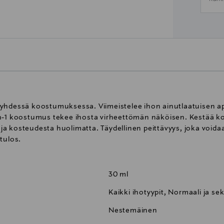
yhdessä koostumuksessa. Viimeistelee ihon ainutlaatuisen apl
n-1 koostumus tekee ihosta virheettömän näköisen. Kestää kok
a kosteudesta huolimatta. Täydellinen peittävyys, joka voidaa
tulos.
30 ml
Kaikki ihotyypit, Normaali ja se
Nestemäinen