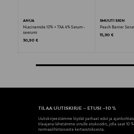
ANUA
SMUUTI SKIN
Niacinamide 10% + TXA 4% Serum -
Peach Barrier Ser
seerumi
Original Price
15,90 €
Original Price
30,90 €
TILAA UUTISKIRJE
–
ETUSI
–
10 %
Uutiskirjeestämme löydät parhaat edut ja ajankohtai
tilaajana lähetämme sinulle etukoodin, jolla saat 10 
normaalihintaisesta kertaostoksesta.