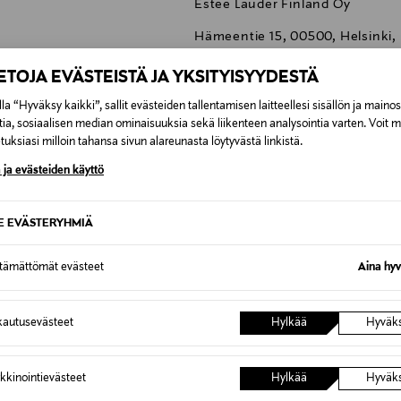
Estee Lauder Finland Oy
Hämeentie 15, 00500, Helsinki,
csfinland@fi.estee.com
IETOJA EVÄSTEISTÄ JA YKSITYISYYDESTÄ
clinique, meikkivoide, peiteaine
la “Hyväksy kaikki”, sallit evästeiden tallentamisen laitteellesi sisällön ja maino
tia, sosiaalisen median ominaisuuksia sekä liikenteen analysointia varten. Voit 
uksiasi milloin tahansa sivun alareunasta löytyvästä linkistä.
 ja evästeiden käyttö
0,00 €
SE EVÄSTERYHMIÄ
inen tilaukseesi. Voit palauttaa tilaamasi tuotteen 30 vuorokauden ku
0,00 € – 4,90 €
ttämättömät evästeet
Aina hyv
lee palauttaa avaamattomissa alkuperäispakkauksissaan ja palautetta
ÖS NÄISTÄ
7,90 €–50,00 € kuljetusyhtiöstä ja 
autusevästeet
Hylkää
Hyväk
Alk. 6,90 €, kun toimitus on saatavi
kkinointievästeet
Hylkää
Hyväk