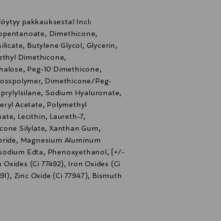
 löytyy pakkauksesta! Incl:
opentanoate, Dimethicone,
licate, Butylene Glycol, Glycerin,
yethyl Dimethicone,
halose, Peg-10 Dimethicone,
Crosspolymer, Dimethicone/Peg-
aprylylsilane, Sodium Hyaluronate,
eryl Acetate, Polymethyl
te, Lecithin, Laureth-7,
cone Silylate, Xanthan Gum,
loride, Magnesium Aluminum
Disodium Edta, Phenoxyethanol, [+/-
n Oxides (Ci 77492), Iron Oxides (Ci
91), Zinc Oxide (Ci 77947), Bismuth