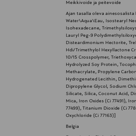
Meikkivoide ja peitevoide
Ajan tasalla oleva ainesosalista
Water\Aqua\Eau, Isostearyl Ne
Isohexadecane, Trimethylsiloxysi
Lauryl Peg-9 Polydimethylsilox
Disteardimonium Hectorite, Tre
Hdi/Trimethylol Hexyllactone 
10/15 Crosspolymer, Triethoxyc
Hydrolyzed Soy Protein, Tocoph
Methacrylate, Propylene Carbona
Hydrogenated Lecithin, Dimethi
Dipropylene Glycol, Sodium Ch
Silicate, Silica, Coconut Acid, 
Mica, Iron Oxides (Ci 77491), Iro
77499), Titanium Dioxide (Ci 778
Oxychloride (Ci 77163)]
Belgia