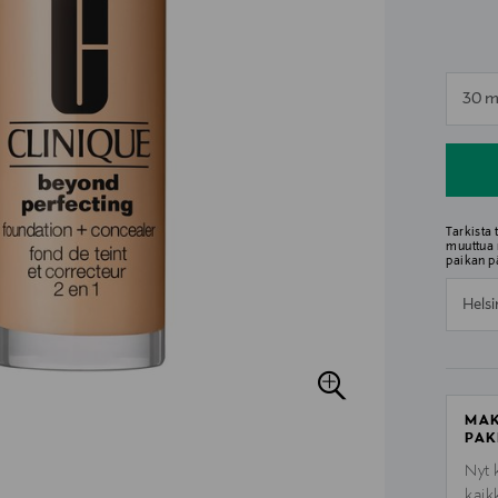
n
30 m
n
Tarkista
muuttua 
paikan p
Helsi
MAK
PAK
Nyt 
kaik