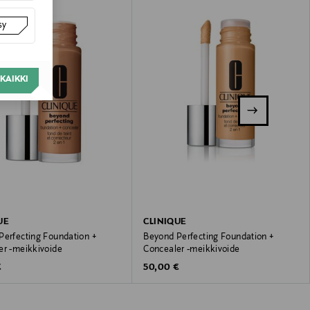
sy
KAIKKI
UE
CLINIQUE
Perfecting Foundation +
Beyond Perfecting Foundation +
er -meikkivoide
Concealer -meikkivoide
 Price
Original Price
€
50,00 €