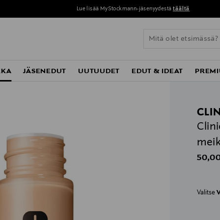
Lue lisää MyStockmann-jäsenyydestä
täältä
KKA
JÄSENEDUT
UUTUUDET
EDUT & IDEAT
PREMI
CLI
Clin
meik
Origin
50,00
Valitse
V