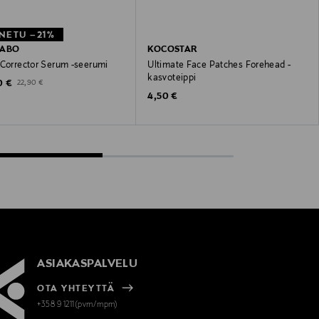
NETU –21%
LABO
KOCOSTAR
 Corrector Serum -seerumi
Ultimate Face Patches Forehead -
kasvoteippi
unted Price
Original Price
0 €
22,90 €
Original Price
4,50 €
ASIAKASPALVELU
OTA YHTEYTTÄ
+358 9 1211(pvm/mpm)