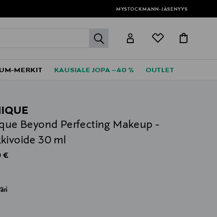
MYSTOCKMANN-JÄSENYYS
label.header.go
UM-MERKIT
KAUSIALE JOPA –40 %
OUTLET
NIQUE
ique Beyond Perfecting Makeup -
kivoide 30 ml
al Price
 €
äri