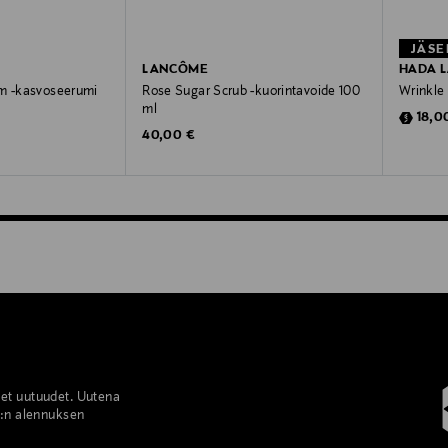
JÄSE
LANCÔME
HADA 
um -kasvoseerumi
Rose Sugar Scrub -kuorintavoide 100
Wrinkle
ml
Disco
18,0
Original Price
40,00 €
set uutuudet. Uutena
%:n alennuksen