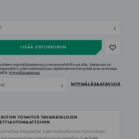
ull
l
ull
LISÄÄ OSTOSKORIIN
 tuotteen myymäläsaatavuus ja varausmahdollisuus alta. Saatavuus voi
nopeastikin, joten tuotetiedoissa näyttämämme tieto pitää aina varmistaa
äällä.
Myymäläsaatavuus
MYYMÄLÄSAATAVUUS
nki
SUTON TOIMITUS TAVARATALOJEN
ETTIAUTOMAATTEIHIN
kannattaa shoppailla! Saat maksuttoman toimituksen
kien tavaratalojen pakettiautomaatteihin.
Lue lisää