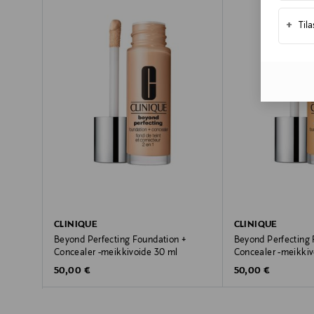
+
Til
CLINIQUE
CLINIQUE
Beyond Perfecting Foundation +
Beyond Perfecting 
Concealer -meikkivoide 30 ml
Concealer -meikkiv
Original Price
Original Price
50,00 €
50,00 €