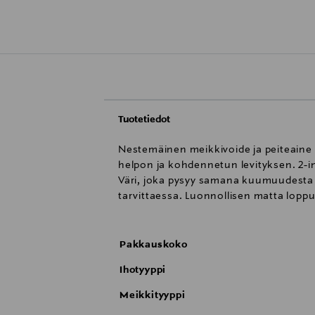
Tuotetiedot
Nestemäinen meikkivoide ja peiteaine 
helpon ja kohdennetun levityksen. 2-i
Väri, joka pysyy samana kuumuudesta j
tarvittaessa. Luonnollisen matta loppu
Pakkauskoko
Ihotyyppi
Meikkityyppi