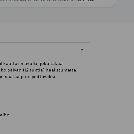
ikaattorin avulla, joka takaa
o päivän (12 tuntia) haalistumatta.
n säätää puolipeittäväksi
kaiho