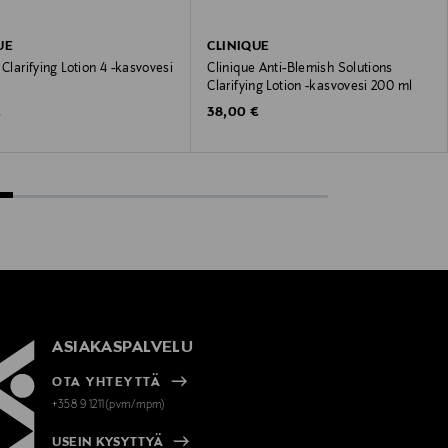
UE
CLINIQUE
 Clarifying Lotion 4 -kasvovesi
Clinique Anti-Blemish Solutions
Clarifying Lotion -kasvovesi 200 ml
 Price
Original Price
€
38,00 €
ASIAKASPALVELU
OTA YHTEYTTÄ
+358 9 1211(pvm/mpm)
USEIN KYSYTTYÄ