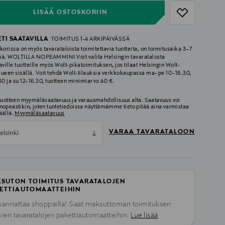
LISÄÄ OSTOSKORIIN
ETI SAATAVILLA
TOIMITUS 1-4 ARKIPÄIVÄSSÄ
korissa on myös tavarataloista toimitettavia tuotteita, on toimitusaika 3–7
ää. WOLTILLA NOPEAMMIN! Voit valita Helsingin tavaratalosta
aville tuotteille myös Wolt-pikatoimituksen, jos tilaat Helsingin Wolt-
lueen sisällä. Voit tehdä Wolt-tilauksia verkkokaupassa ma–pe 10–18.30,
.30 ja su 12–16.30, tuotteen minimiarvo 40 €.
 tuotteen myymäläsaatavuus ja varausmahdollisuus alta. Saatavuus voi
nopeastikin, joten tuotetiedoissa näyttämämme tieto pitää aina varmistaa
äällä.
Myymäläsaatavuus
VARAA TAVARATALOON
elsinki
SUTON TOIMITUS TAVARATALOJEN
ETTIAUTOMAATTEIHIN
kannattaa shoppailla! Saat maksuttoman toimituksen
kien tavaratalojen pakettiautomaatteihin.
Lue lisää