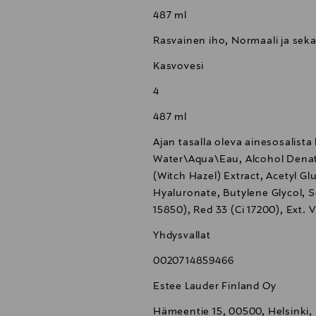
487 ml
Rasvainen iho, Normaali ja sek
Kasvovesi
4
487 ml
Ajan tasalla oleva ainesosalista
Water\Aqua\Eau, Alcohol Denat.
(Witch Hazel) Extract, Acetyl G
Hyaluronate, Butylene Glycol, S
15850), Red 33 (Ci 17200), Ext. V
Yhdysvallat
0020714859466
Estee Lauder Finland Oy
Hämeentie 15, 00500, Helsinki,