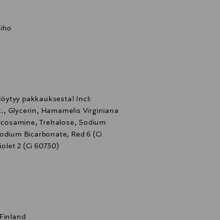
aiho
 löytyy pakkauksesta! Incl:
, Glycerin, Hamamelis Virginiana
lucosamine, Trehalose, Sodium
odium Bicarbonate, Red 6 (Ci
iolet 2 (Ci 60730)
 Finland