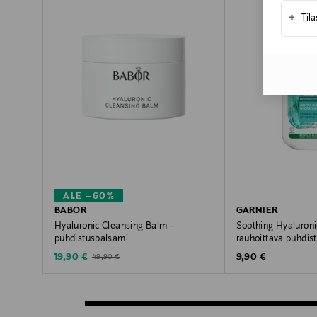
+
Til
ALE –60%
BABOR
GARNIER
Hyaluronic Cleansing Balm -
Soothing Hyaluroni
puhdistusbalsami
rauhoittava puhdis
Discounted Price
Original Price
Original Price
19,90 €
9,90 €
49,90 €