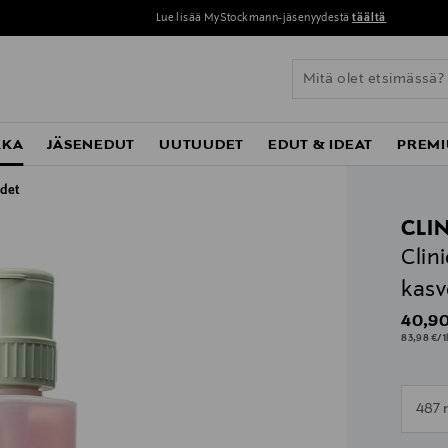
Lue lisää MyStockmann-jäsenyydestä
täältä
KKA
JÄSENEDUT
UUTUUDET
EDUT & IDEAT
PREMI
det
CLI
Clin
kasv
Origin
40,90
83,98 €/1
n
487 
n