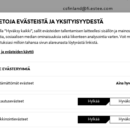
csfinland@fi.estee.com
clinique, jumbo kasvovesi, kasv
IETOJA EVÄSTEISTÄ JA YKSITYISYYDESTÄ
rasvoittuvalle iholle, perhekoko
la “Hyväksy kaikki”, sallit evästeiden tallentamisen laitteellesi sisällön ja maino
tia, sosiaalisen median ominaisuuksia sekä liikenteen analysointia varten. Voit 
uksiasi milloin tahansa sivun alareunasta löytyvästä linkistä.
 ja evästeiden käyttö
0,00 €
SE EVÄSTERYHMIÄ
inen tilaukseesi. Voit palauttaa tilaamasi tuotteen 30 vuorokauden ku
0,00 € – 4,90 €
ttämättömät evästeet
Aina hyv
lee palauttaa avaamattomissa alkuperäispakkauksissaan ja palautetta
ÖS NÄISTÄ
7,90 €–50,00 € kuljetusyhtiöstä ja 
autusevästeet
Hylkää
Hyväk
Alk. 6,90 €, kun toimitus on saatavi
kkinointievästeet
Hylkää
Hyväk