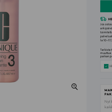
H
Jos ostos
arkipäiv
toimitett
palvelua
la 10–17
Tarkista
muuttua 
paikan p
H
MAK
PAK
Nyt 
kaik