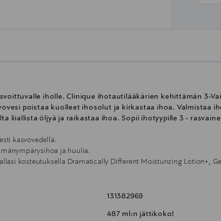
svoittuvalle iholle. Clinique ihotautilääkärien kehittämän 3-
vovesi poistaa kuolleet ihosolut ja kirkastaa ihoa. Valmistaa i
a liiallista öljyä ja raikastaa ihoa. Sopii ihotyypille 3 - rasva
esti kasvovedellä.
ilmänympärysihoa ja huulia.
llasi kosteutuksella Dramatically Different Moisturizing Lotion+, Gel 
131382969
487 ml:n jättikoko!