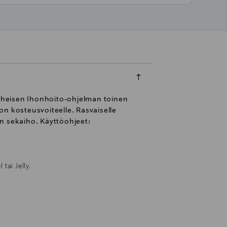
Vaiheisen Ihonhoito-ohjelman toinen
hon kosteusvoiteelle. Rasvaiselle
inen sekaiho. Käyttöohjeet:
tai Jelly.