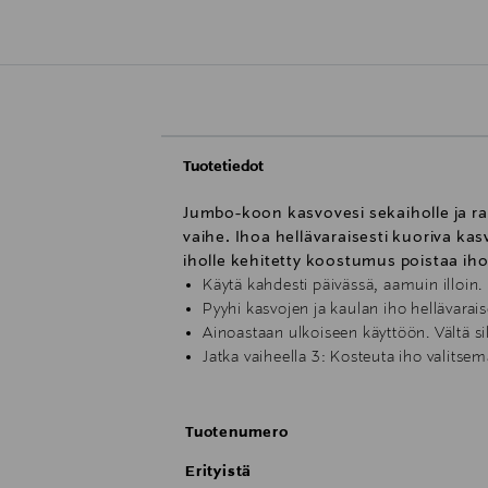
Tuotetiedot
Jumbo-koon kasvovesi sekaiholle ja ra
vaihe. Ihoa hellävaraisesti kuoriva kas
iholle kehitetty koostumus poistaa iholt
Käytä kahdesti päivässä, aamuin illoin.
Pyyhi kasvojen ja kaulan iho hellävarais
Ainoastaan ulkoiseen käyttöön. Vältä s
Jatka vaiheella 3: Kosteuta iho valitsema
Tuotenumero
Erityistä