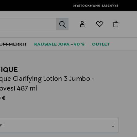
MYSTOCKMANN-JÄSENYYS
label.header.go
UM-MERKIT
KAUSIALE JOPA –40 %
OUTLET
NIQUE
ique Clarifying Lotion 3 Jumbo -
ovesi 487 ml
al Price
 €
l
ull
ml
ull