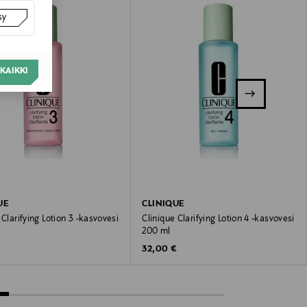
sy
KAIKKI
UE
CLINIQUE
 Clarifying Lotion 3 -kasvovesi
Clinique Clarifying Lotion 4 -kasvovesi
200 ml
 Price
Original Price
€
32,00 €