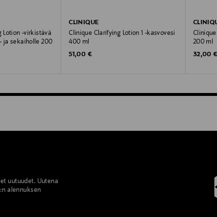
CLINIQUE
CLINIQ
 Lotion -virkistävä
Clinique Clarifying Lotion 1 -kasvovesi
Clinique
 ja sekaiholle 200
400 ml
200 ml
Original Price
Original
51,00 €
32,00 
set uutuudet. Uutena
%:n alennuksen