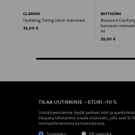
CLARINS
BIOTHERM
Hydrating Toning Lotion -kasvovesi
Biosource Clarifying
kasvovesi normaali-
Original Price
32,00 €
ml
Original Price
29,00 €
TILAA UUTISKIRJE
–
ETUSI
–
10 %
Uutiskirjeestämme löydät parhaat edut ja ajankohtai
tilaajana lähetämme sinulle etukoodin, jolla saat 10 
normaalihintaisesta kertaostoksesta.
Suomeksi
På svenska