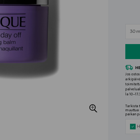
n
30 m
n
H
Jos ostos
arkipäiv
toimitett
palvelua
la 10–17
Tarkista
muuttua 
paikan p
H