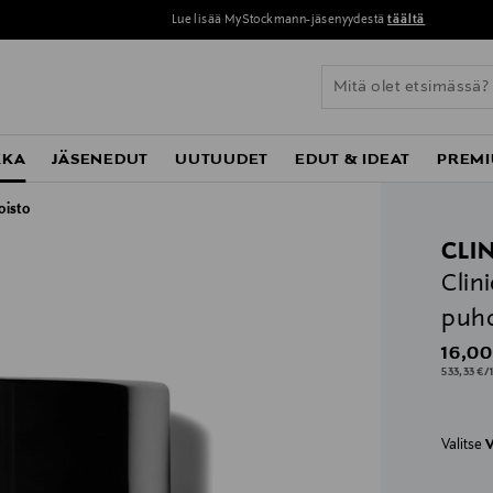
Lue lisää MyStockmann-jäsenyydestä
täältä
KKA
JÄSENEDUT
UUTUUDET
EDUT & IDEAT
PREMI
oisto
CLI
Clin
puhd
Origin
16,00
533,33 €/1
Valitse
V