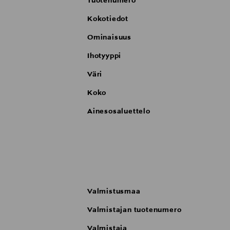
Tuotenumero
Kokotiedot
Ominaisuus
Ihotyyppi
Väri
Koko
Ainesosaluettelo
Valmistusmaa
Valmistajan tuotenumero
Valmistaja