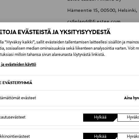
Hämeentie 15, 00500, Helsinki,
csfinland@fi.estee.com
IETOJA EVÄSTEISTÄ JA YKSITYISYYDESTÄ
clinique, puhdistusvoide, ihon 
meikinpoistoaine
la “Hyväksy kaikki”, sallit evästeiden tallentamisen laitteellesi sisällön ja maino
tia, sosiaalisen median ominaisuuksia sekä liikenteen analysointia varten. Voit 
uksiasi milloin tahansa sivun alareunasta löytyvästä linkistä.
 ja evästeiden käyttö
0,00 €
SE EVÄSTERYHMIÄ
inen tilaukseesi. Voit palauttaa tilaamasi tuotteen 30 vuorokauden ku
0,00 € – 4,90 €
ttämättömät evästeet
Aina hyv
lee palauttaa avaamattomissa alkuperäispakkauksissaan ja palautetta
ÖS NÄISTÄ
7,90 €–50,00 € kuljetusyhtiöstä ja 
autusevästeet
Hylkää
Hyväk
Alk. 6,90 €, kun toimitus on saatavi
kkinointievästeet
Hylkää
Hyväk