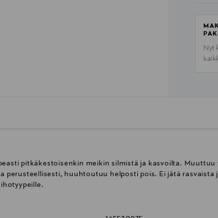
MAK
PAK
Nyt 
kaik
easti pitkäkestoisenkin meikin silmistä ja kasvoilta. Muuttuu
 perusteellisesti, huuhtoutuu helposti pois. Ei jätä rasvaista j
ihotyypeille.