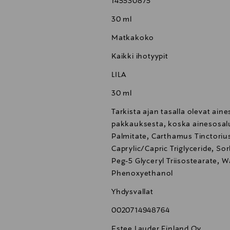
145530875
30 ml
Matkakoko
Kaikki ihotyypit
LILA
30 ml
Tarkista ajan tasalla olevat ain
pakkauksesta, koska ainesosal
Palmitate, Carthamus Tinctorius
Caprylic/Capric Triglyceride, So
Peg-5 Glyceryl Triisostearate,
Phenoxyethanol
Yhdysvallat
0020714948764
Estee Lauder Finland Oy