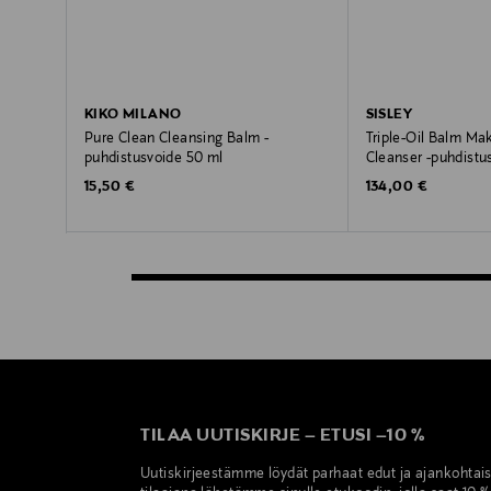
KIKO MILANO
SISLEY
Pure Clean Cleansing Balm -
Triple-Oil Balm M
puhdistusvoide 50 ml
Cleanser -puhdistu
Original Price
Original Price
15,50 €
134,00 €
TILAA UUTISKIRJE
–
ETUSI
–
10 %
Uutiskirjeestämme löydät parhaat edut ja ajankohtai