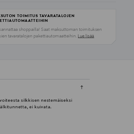
SUTON TOIMITUS TAVARATALOJEN
ETTIAUTOMAATTEIHIN
kannattaa shoppailla! Saat maksuttoman toimituksen
kien tavaratalojen pakettiautomaatteihin.
Lue lisää
 voiteesta silkkisen nestemäiseksi
älkitunnetta, ei kuivata.