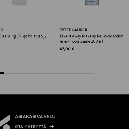
DO
ESTÉE LAUDER
Cleansing Oil -puhdistusöljy
Take It Away Makeup Remover Lotion
-meikinpoistoaine 200 ml
 Price
Original Price
€
47,00 €
ASIAKASPALVELU
OTA YHTEYTTÄ