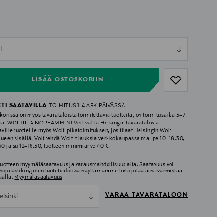
ull
l
ull
LISÄÄ OSTOSKORIIN
ETI SAATAVILLA
TOIMITUS 1-4 ARKIPÄIVÄSSÄ
korissa on myös tavarataloista toimitettavia tuotteita, on toimitusaika 3–7
ää. WOLTILLA NOPEAMMIN! Voit valita Helsingin tavaratalosta
aville tuotteille myös Wolt-pikatoimituksen, jos tilaat Helsingin Wolt-
lueen sisällä. Voit tehdä Wolt-tilauksia verkkokaupassa ma–pe 10–18.30,
.30 ja su 12–16.30, tuotteen minimiarvo 40 €.
 tuotteen myymäläsaatavuus ja varausmahdollisuus alta. Saatavuus voi
nopeastikin, joten tuotetiedoissa näyttämämme tieto pitää aina varmistaa
äällä.
Myymäläsaatavuus
VARAA TAVARATALOON
elsinki