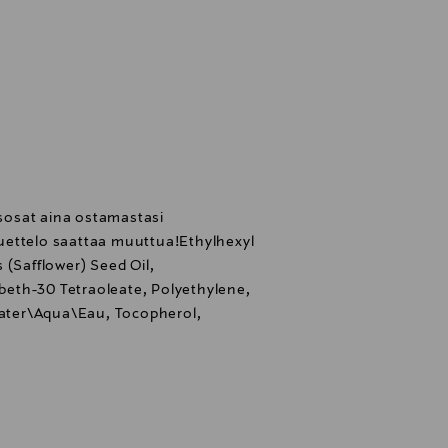
esosat aina ostamastasi
uettelo saattaa muuttua!Ethylhexyl
 (Safflower) Seed Oil,
rbeth-30 Tetraoleate, Polyethylene,
 Water\Aqua\Eau, Tocopherol,