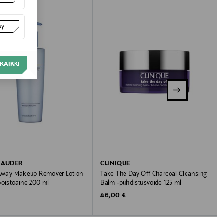
sy
KAIKKI
LAUDER
CLINIQUE
 Away Makeup Remover Lotion
Take The Day Off Charcoal Cleansing
poistoaine 200 ml
Balm -puhdistusvoide 125 ml
 Price
Original Price
€
46,00 €