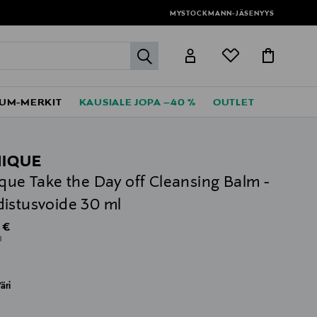
MYSTOCKMANN-JÄSENYYS
label.header.go
UM-MERKIT
KAUSIALE JOPA –40 %
OUTLET
NIQUE
ique Take the Day off Cleansing Balm -
istusvoide 30 ml
al Price
 €
l
äri