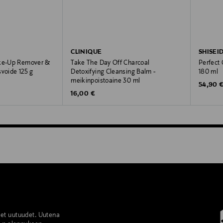
CLINIQUE
SHISEI
ake-Up Remover &
Take The Day Off Charcoal
Perfect 
svoide 125 g
Detoxifying Cleansing Balm -
180 ml
meikinpoistoaine 30 ml
Original
54,90 
Original Price
16,00 €
set uutuudet. Uutena