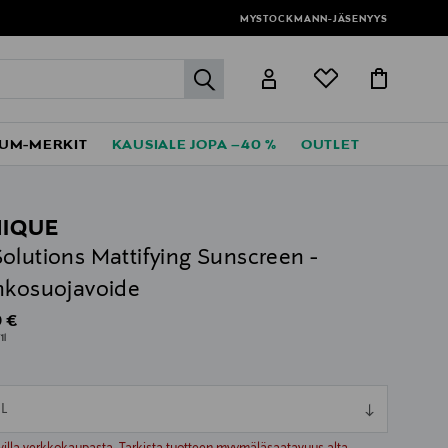
MYSTOCKMANN-JÄSENYYS
label.header.go
UM-MERKIT
KAUSIALE JOPA –40 %
OUTLET
NIQUE
olutions Mattifying Sunscreen -
nkosuojavoide
al Price
 €
1l
L
ull
ull