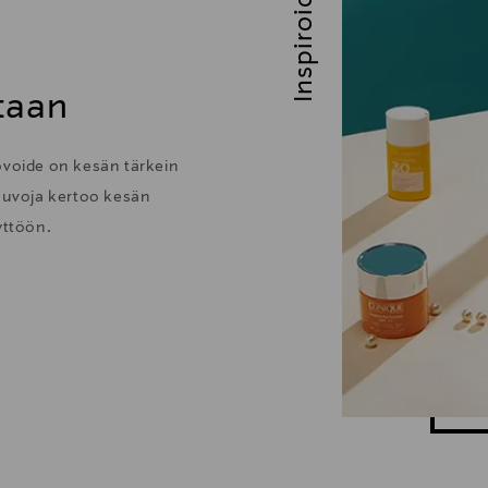
Inspiroidu
taan
ovoide on kesän tärkein
uvoja kertoo kesän
yttöön.