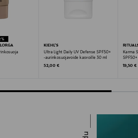
2%
ILORGA
KIEHL'S
RITUAL
rinkosuoja
Ultra Light Daily UV Defense SPF50+
Karma S
-aurinkosuojavoide kasvoille 30 ml
SPF50+ 
e
Price
Original Price
Original
52,00 €
19,50 €