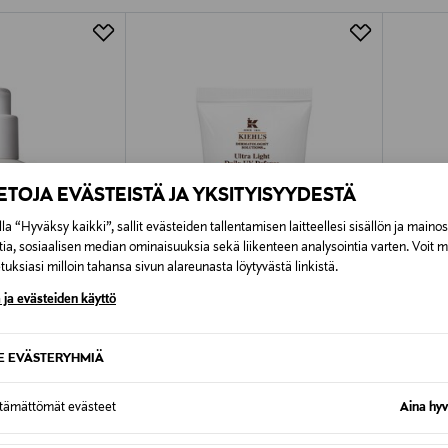
Alk. 6,90 €, kun toimitus on saatavi
IETOJA EVÄSTEISTÄ JA YKSITYISYYDESTÄ
la “Hyväksy kaikki”, sallit evästeiden tallentamisen laitteellesi sisällön ja maino
tia, sosiaalisen median ominaisuuksia sekä liikenteen analysointia varten. Voit 
uksiasi milloin tahansa sivun alareunasta löytyvästä linkistä.
 ja evästeiden käyttö
SE EVÄSTERYHMIÄ
KIEHL'S
CLINIQ
Serum -seerumi
Ultra Light Daily UV Defense SPF50+
UV Solut
ttämättömät evästeet
Aina hyv
-aurinkosuojavoide kasvoille 30 ml
Sunscre
aurinko
Original Price
52,00 €