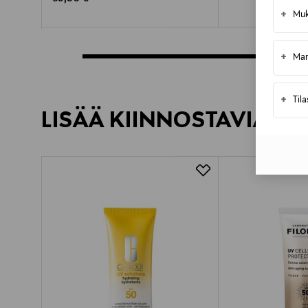
+
Muk
+
Mar
+
Til
LISÄÄ KIINNOSTAVIA TU