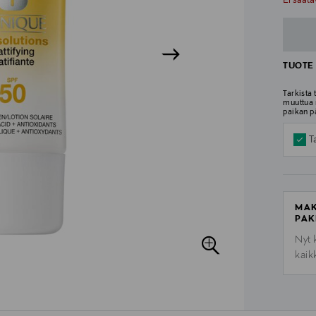
Ei saata
TUOTE 
Tarkista
muuttua 
paikan p
T
MAK
PAK
Nyt 
kaik