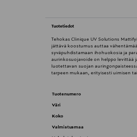
Tuotetiedot
Tehokas Clinique UV Solutions Mattifyi
jättävä koostumus auttaa vähentämään 
syväpuhdistamaan ihohuokosia ja paran
aurinkosuojavoide on helppo levittää j
luotettavan suojan auringonpaisteessa
tarpeen mukaan, erityisesti uimisen tai
Tuotenumero
Väri
Koko
Valmistusmaa