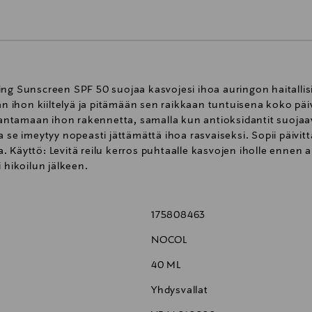
ng Sunscreen SPF 50 suojaa kasvojesi ihoa auringon haitallisi
ihon kiiltelyä ja pitämään sen raikkaan tuntuisena koko päiv
tamaan ihon rakennetta, samalla kun antioksidantit suojaava
a se imeytyy nopeasti jättämättä ihoa rasvaiseksi. Sopii päivit
. Käyttö: Levitä reilu kerros puhtaalle kasvojen iholle ennen
 hikoilun jälkeen.
175808463
NOCOL
40 ML
Yhdysvallat