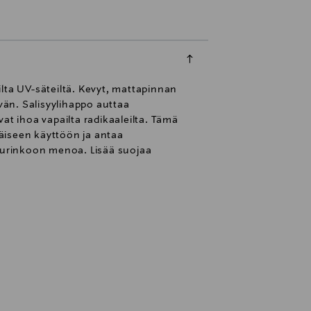
lta UV-säteiltä. Kevyt, mattapinnan
än. Salisyylihappo auttaa
t ihoa vapailta radikaaleilta. Tämä
täiseen käyttöön ja antaa
 aurinkoon menoa. Lisää suojaa