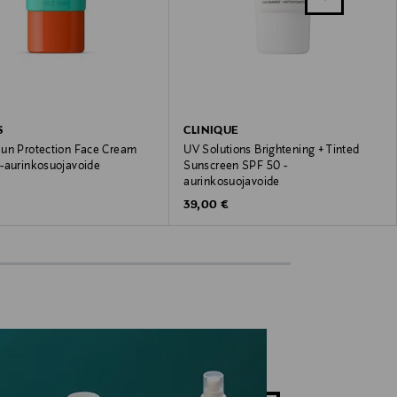
S
CLINIQUE
un Protection Face Cream
UV Solutions Brightening + Tinted
-aurinkosuojavoide
Sunscreen SPF 50 -
aurinkosuojavoide
 Price
Original Price
39,00 €