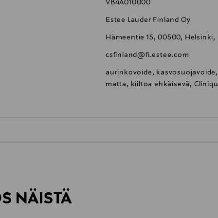
VB4A010000
Estee Lauder Finland Oy
Hämeentie 15, 00500, Helsinki,
csfinland@fi.estee.com
aurinkovoide, kasvosuojavoide, 
matta, kiiltoa ehkäisevä, Cliniq
0,00 €
inen tilaukseesi. Voit palauttaa tilaamasi tuotteen 30 vuorokauden ku
0,00 € – 4,90 €
lee palauttaa avaamattomissa alkuperäispakkauksissaan ja palautetta
ÖS NÄISTÄ
7,90 €–50,00 € kuljetusyhtiöstä ja 