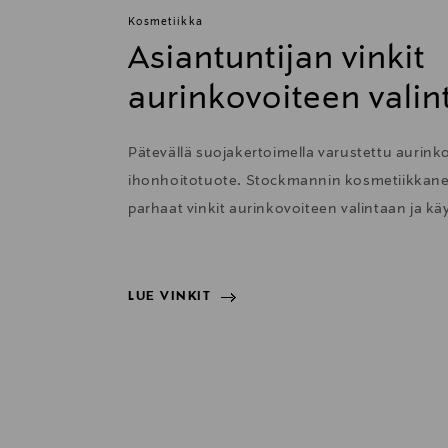
Kosmetiikka
Asiantuntijan vinkit
aurinkovoiteen valin
Pätevällä suojakertoimella varustettu aurink
ihonhoitotuote. Stockmannin kosmetiikkane
parhaat vinkit aurinkovoiteen valintaan ja kä
LUE VINKIT