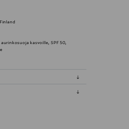
 Finland
aurinkosuoja kasvoille, SPF 50,
ue
luessa tuotteen vastaanottamisesta.
van tuotteen sinetin tulee olla ehjä.
tuotteen koosta riippuen