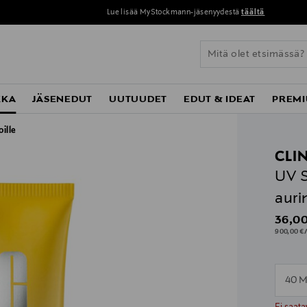
Lue lisää MyStockmann-jäsenyydestä
täältä
KKA
JÄSENEDUT
UUTUUDET
EDUT & IDEAT
PREMI
ille
CLI
UV S
auri
Origin
36,00
900,00 €/
40 M
n
n