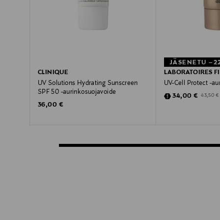
JÄSENETU –2
CLINIQUE
LABORATOIRES F
UV Solutions Hydrating Sunscreen
UV-Cell Protect -au
SPF 50 -aurinkosuojavoide
Discounted Pric
Original 
34,00 €
43,50 €
Original Price
36,00 €