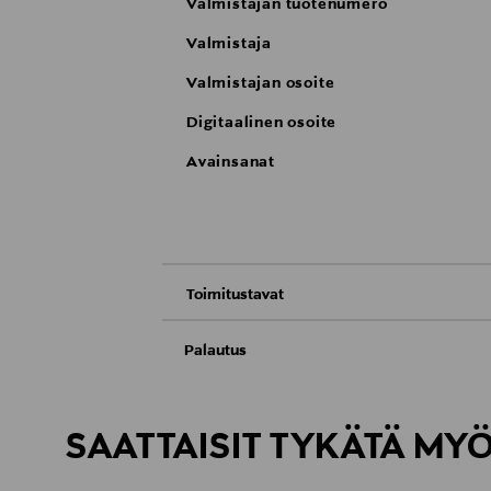
Valmistajan tuotenumero
Valmistaja
Valmistajan osoite
Digitaalinen osoite
Avainsanat
Toimitustavat
Nouto tavaratalosta
Palautus
Meille on hyvin tärkeää, että olet tyytyvä
Toimitus automaattiin tai noutopisteeseen
Kosmetiikka- ja luontaistuotepakkaukset tu
Avattua tuotetta ei voi palauttaa.
SAATTAISIT TYKÄTÄ MY
Kotiinkuljetus
LUE TARKEMMAT PALAUTUSOHJEET