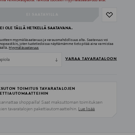
villa verkkokaupasta. Tarkista tuotteen myymäläsaatavuus alta.
EI SAATAVILLA
EI OLE TÄLLÄ HETKELLÄ SAATAVANA.
 tuotteen myymäläsaatavuus ja varausmahdollisuus alta. Saatavuus voi
nopeastikin, joten tuotetiedoissa näyttämämme tieto pitää aina varmistaa
äällä.
Myymäläsaatavuus
VARAA TAVARATALOON
apiola
SUTON TOIMITUS TAVARATALOJEN
ETTIAUTOMAATTEIHIN
kannattaa shoppailla! Saat maksuttoman toimituksen
kien tavaratalojen pakettiautomaatteihin.
Lue lisää