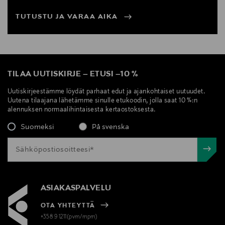
TUTUSTU JA VARAA AIKA
TILAA UUTISKIRJE
–
ETUSI
–
10 %
Uutiskirjeestämme löydät parhaat edut ja ajankohtaiset uutuudet.
Uutena tilaajana lähetämme sinulle etukoodin, jolla saat 10 %:n
alennuksen normaalihintaisesta kertaostoksesta.
Suomeksi
På svenska
ASIAKASPALVELU
OTA YHTEYTTÄ
+358 9 1211(pvm/mpm)