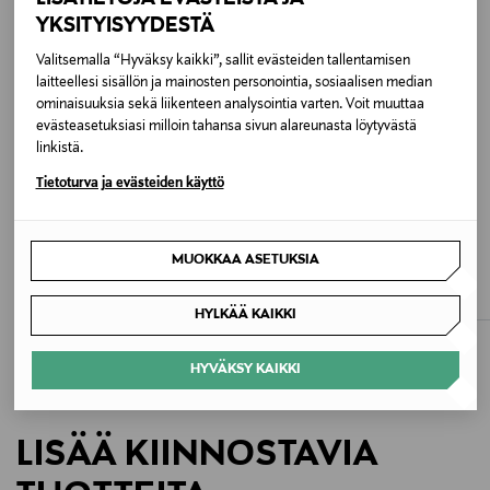
Messinki, hartsi, sinkkiseos, teräs
YKSITYISYYDESTÄ
Valitsemalla “Hyväksy kaikki”, sallit evästeiden tallentamisen
Väri
laitteellesi sisällön ja mainosten personointia, sosiaalisen median
B4/RED
ominaisuuksia sekä liikenteen analysointia varten. Voit muuttaa
evästeasetuksiasi milloin tahansa sivun alareunasta löytyvästä
linkistä.
Koko
Tietoturva ja evästeiden käyttö
ONE
ETUKUPONKITUOTE
Valmistajan tuotenumero
FURLA
TORY BURCH
MUOKKAA ASETUKSIA
Goccia M Hobo -laukku
Romy Bucket -laukku
CER94
Original Price
Original Price
320,00 €
495,00 €
HYLKÄÄ KAIKKI
Valmistaja
HYVÄKSY KAIKKI
Coach Europe B.V.
Valmistajan osoite
LISÄÄ KIINNOSTAVIA
Paasheuvelweg 17, 1105 BE Amsterdam, Netherlands