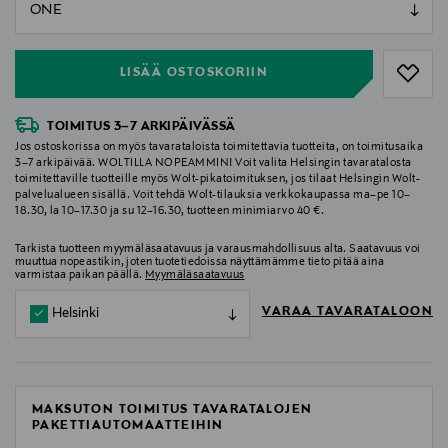
null
null
LISÄÄ OSTOSKORIIN
TOIMITUS 3–7 ARKIPÄIVÄSSÄ
Jos ostoskorissa on myös tavarataloista toimitettavia tuotteita, on toimitusaika
3–7 arkipäivää. WOLTILLA NOPEAMMIN! Voit valita Helsingin tavaratalosta
toimitettaville tuotteille myös Wolt-pikatoimituksen, jos tilaat Helsingin Wolt-
palvelualueen sisällä. Voit tehdä Wolt-tilauksia verkkokaupassa ma–pe 10–
18.30, la 10–17.30 ja su 12–16.30, tuotteen minimiarvo 40 €.
Tarkista tuotteen myymäläsaatavuus ja varausmahdollisuus alta. Saatavuus voi
muuttua nopeastikin, joten tuotetiedoissa näyttämämme tieto pitää aina
varmistaa paikan päällä.
Myymäläsaatavuus
VARAA TAVARATALOON
Helsinki
MAKSUTON TOIMITUS TAVARATALOJEN
PAKETTIAUTOMAATTEIHIN