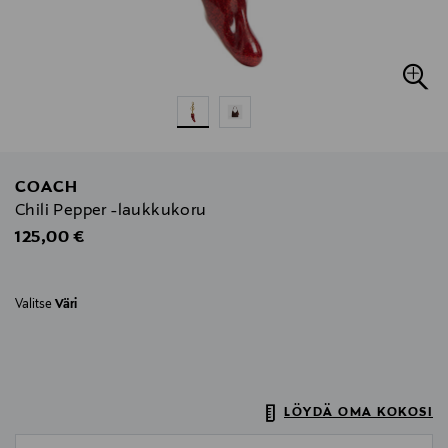
COACH
Chili Pepper -laukkukoru
Original Price
125,00 €
Valitse
Väri
LÖYDÄ OMA KOKOSI