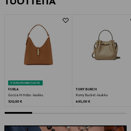
TUOTTEITA
Digitaalinen osoite
service@coach.com
Avainsanat
Coach, laukunkoriste, avaimenperä, koru, asuste
ETUKUPONKITUOTE
FURLA
TORY BURCH
Goccia M Hobo -laukku
Romy Bucket -laukku
Original Price
Original Price
320,00 €
495,00 €