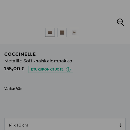
COCCINELLE
Metallic Soft -nahkalompakko
Original Price
155,00 €
ETUKUPONKITUOTE
Valitse
Väri
null
null