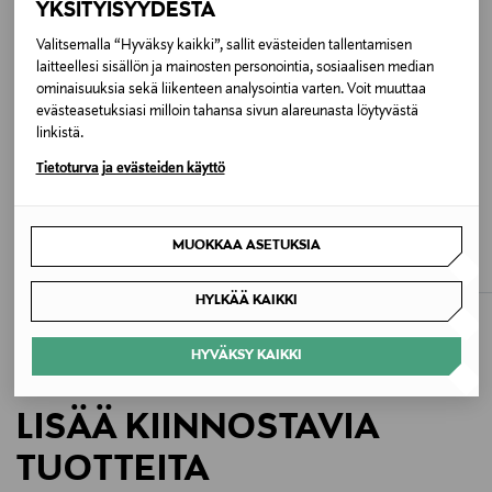
YKSITYISYYDESTÄ
Kokotiedot
Valitsemalla “Hyväksy kaikki”, sallit evästeiden tallentamisen
laitteellesi sisällön ja mainosten personointia, sosiaalisen median
14 x 10 cm
ominaisuuksia sekä liikenteen analysointia varten. Voit muuttaa
evästeasetuksiasi milloin tahansa sivun alareunasta löytyvästä
Väri
linkistä.
N59 WARM TAUPE
Tietoturva ja evästeiden käyttö
ETUKUPONKITUOTE
ETUKUPONKITUOTE
Koko
COCCINELLE
COCCINELLE
MUOKKAA ASETUKSIA
Metallic Soft -korttikotelo
Metallic Soft -lompakko
14 x 10 cm
Original Price
Original Price
98,00 €
155,00 €
HYLKÄÄ KAIKKI
Valmistusmaa
Kiina
HYVÄKSY KAIKKI
Valmistajan tuotenumero
LISÄÄ KIINNOSTAVIA
E2 MW5 11 66 01
TUOTTEITA
Valmistaja