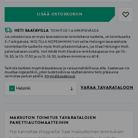
LISÄÄ OSTOSKORIIN
HETI SAATAVILLA
TOIMITUS 1-4 ARKIPÄIVÄSSÄ
Jos ostoskorissa on myös tavarataloista toimitettavia tuotteita, on toimitusaika
3–7 arkipäivää. WOLTILLA NOPEAMMIN! Voit valita Helsingin tavaratalosta
toimitettaville tuotteille myös Wolt-pikatoimituksen, jos tilaat Helsingin Wolt-
palvelualueen sisällä. Voit tehdä Wolt-tilauksia verkkokaupassa ma–pe 10–
18.30, la 10–17.30 ja su 12–16.30, tuotteen minimiarvo 40 €.
Tarkista tuotteen myymäläsaatavuus ja varausmahdollisuus alta. Saatavuus voi
muuttua nopeastikin, joten tuotetiedoissa näyttämämme tieto pitää aina
varmistaa paikan päällä.
Myymäläsaatavuus
VARAA TAVARATALOON
Helsinki
MAKSUTON TOIMITUS TAVARATALOJEN
PAKETTIAUTOMAATTEIHIN
Nyt kannattaa shoppailla! Saat maksuttoman toimituksen