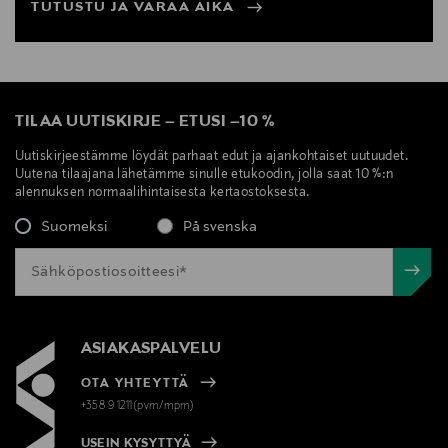
TUTUSTU JA VARAA AIKA
TILAA UUTISKIRJE
–
ETUSI
–
10 %
Uutiskirjeestämme löydät parhaat edut ja ajankohtaiset uutuudet.
Uutena tilaajana lähetämme sinulle etukoodin, jolla saat 10 %:n
alennuksen normaalihintaisesta kertaostoksesta.
Suomeksi
På svenska
ASIAKASPALVELU
OTA YHTEYTTÄ
+358 9 1211(pvm/mpm)
USEIN KYSYTTYÄ