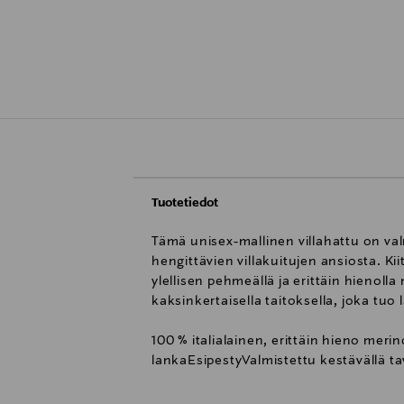
Tuotetiedot
Tämä unisex-mallinen villahattu on val
hengittävien villakuitujen ansiosta. Ki
ylellisen pehmeällä ja erittäin hienoll
kaksinkertaisella taitoksella, joka tuo
100 % italialainen, erittäin hieno merin
lanka
Esipesty
Valmistettu kestävällä ta