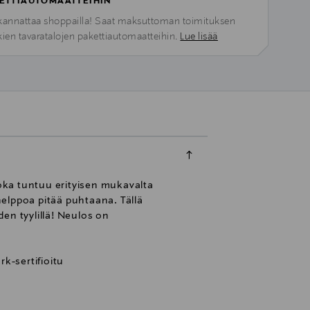
ETTIAUTOMAATTEIHIN
kannattaa shoppailla! Saat maksuttoman toimituksen
kien tavaratalojen pakettiautomaatteihin.
Lue lisää
joka tuntuu erityisen mukavalta
helppoa pitää puhtaana. Tällä
den tyylillä! Neulos on
k-sertifioitu