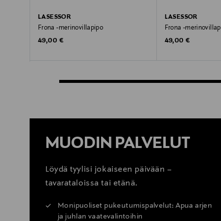
LASESSOR
LASESSOR
Frona -merinovillapipo
Frona -merinovillap
Original Price
Original Price
49,00 €
49,00 €
MUODIN PALVELUT
Löydä tyylisi jokaiseen päivään –
tavarataloissa tai etänä.
Monipuoliset pukeutumispalvelut: Apua arjen
ja juhlan vaatevalintoihin