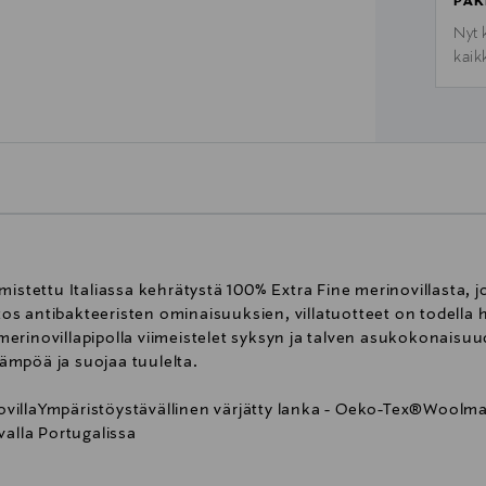
PAK
Nyt 
kaik
mistettu Italiassa kehrätystä 100% Extra Fine merinovillasta, 
itos antibakteeristen ominaisuuksien, villatuotteet on todella 
a merinovillapipolla viimeistelet syksyn ja talven asukokonaisuu
 lämpöä ja suojaa tuulelta.
ovilla
Ympäristöystävällinen värjätty lanka - Oeko-Tex®
Woolmar
valla Portugalissa