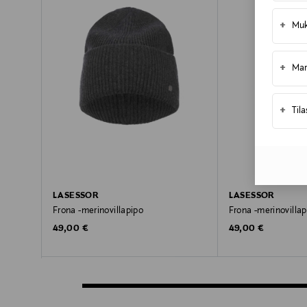
+
Muk
+
Mar
+
Til
LASESSOR
LASESSOR
Frona -merinovillapipo
Frona -merinovillap
Original Price
Original Price
49,00 €
49,00 €