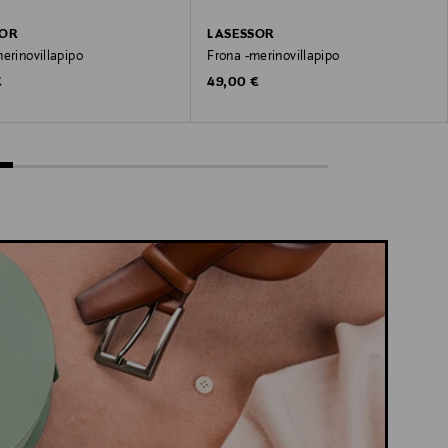
SOR
LASESSOR
erinovillapipo
Frona -merinovillapipo
 Price
Original Price
€
49,00 €