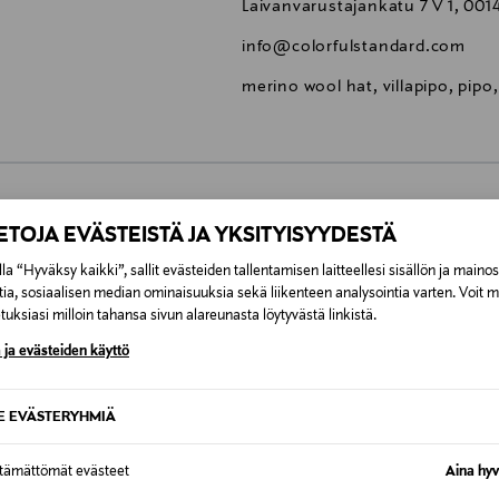
Laivanvarustajankatu 7 V 1, 0014
info@colorfulstandard.com
merino wool hat, villapipo, pipo,
0,00 €
IETOJA EVÄSTEISTÄ JA YKSITYISYYDESTÄ
la “Hyväksy kaikki”, sallit evästeiden tallentamisen laitteellesi sisällön ja maino
inen tilaukseesi. Voit palauttaa tilaamasi tuotteen 30 vuorokauden ku
0,00 € – 4,90 €
tia, sosiaalisen median ominaisuuksia sekä liikenteen analysointia varten. Voit 
rvitse ilmoittaa palautuksesta etukäteen.
uksiasi milloin tahansa sivun alareunasta löytyvästä linkistä.
ÖS NÄISTÄ
 ja evästeiden käyttö
7,90 €–50,00 € kuljetusyhtiöstä ja 
SE EVÄSTERYHMIÄ
Alk. 6,90 €, kun toimitus on saatavi
VE
ONLINE EXCLUSIVE
ONLIN
ttämättömät evästeet
Aina hyv