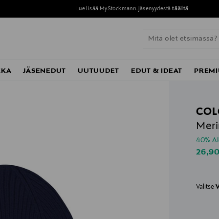
Lue lisää MyStockmann-jäsenyydestä
täältä
KKA
JÄSENEDUT
UUTUUDET
EDUT & IDEAT
PREMI
COL
Meri
40% A
Disco
26,9
Valitse
V