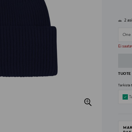
2 as
One 
n
n
Ei saata
TUOTE 
Tarkista
T
MAK