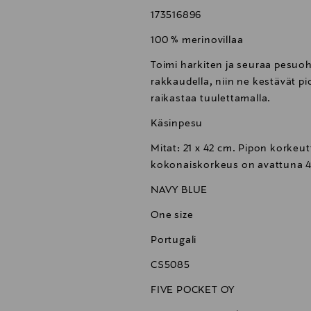
173516896
100 % merinovillaa
Toimi harkiten ja seuraa pesuohj
rakkaudella, niin ne kestävät p
raikastaa tuulettamalla.
Käsinpesu
Mitat: 21 x 42 cm. Pipon korkeut
kokonaiskorkeus on avattuna 4
NAVY BLUE
One size
Portugali
CS5085
FIVE POCKET OY