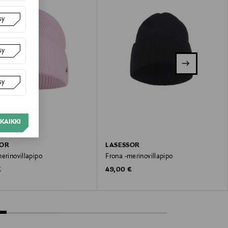
sy
sy
sy
KAIKKI
SOR
LASESSOR
erinovillapipo
Frona -merinovillapipo
 Price
Original Price
€
49,00 €