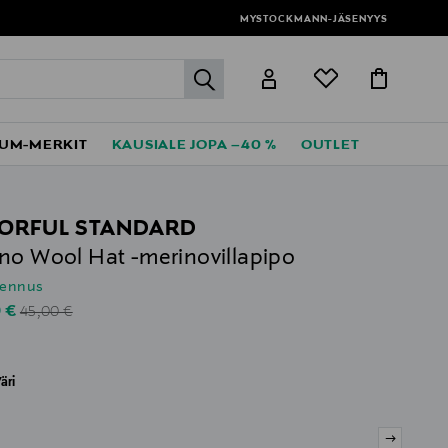
MYSTOCKMANN-JÄSENYYS
label.header.go
UM-MERKIT
KAUSIALE JOPA –40 %
OUTLET
ORFUL STANDARD
no Wool Hat -merinovillapipo
lennus
Original Price
unted Price
0 €
45,00 €
äri