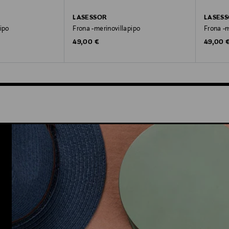
LASESSOR
LASES
ipo
Frona -merinovillapipo
Frona -m
Original Price
Original
49,00 €
49,00 