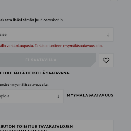
iakasta lisäsi tämän juuri ostoskoriin.
size
ull
ull
villa verkkokaupasta. Tarkista tuotteen myymäläsaatavuus alta.
EI SAATAVILLA
EI OLE TÄLLÄ HETKELLÄ SAATAVANA.
 tuotteen myymäläsaatavuus alta.
MYYMÄLÄSAATAVUUS
apiola
SUTON TOIMITUS TAVARATALOJEN