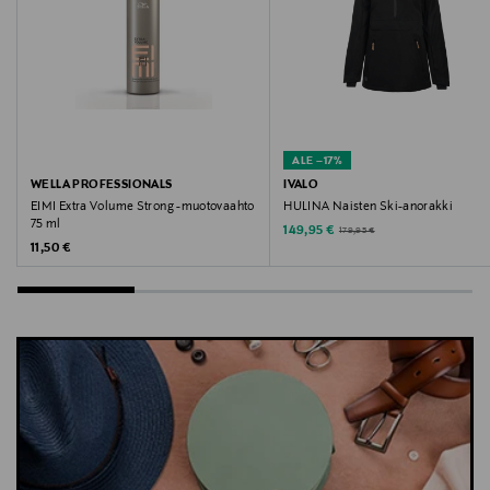
ALE –17%
WELLA PROFESSIONALS
IVALO
EIMI Extra Volume Strong -muotovaahto
HULINA Naisten Ski-anorakki
75 ml
Discounted Price
Original Price
149,95 €
179,95 €
Original Price
11,50 €