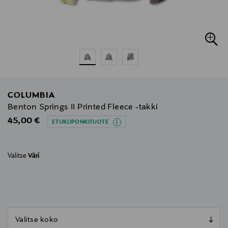
COLUMBIA
Benton Springs II Printed Fleece -takki
Original Price
45,00 €
ETUKUPONKITUOTE
Valitse
Väri
null
null