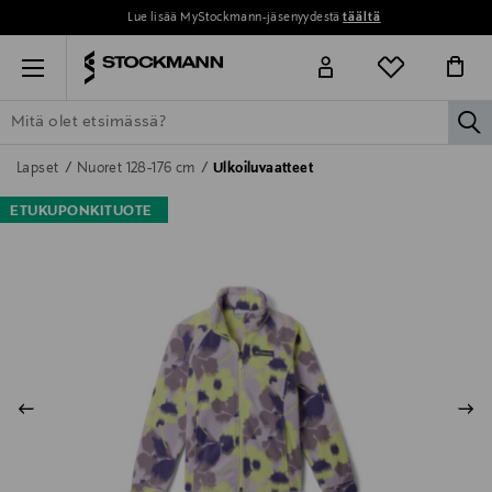
Lue lisää MyStockmann-jäsenyydestä
täältä
Menu
la
ETSI KAIKKI
NAISET
MIEHET
LAPSET
KOTI
KOSMETIIK
Lapset
Nuoret 128-176 cm
Ulkoiluvaatteet
ETUKUPONKITUOTE