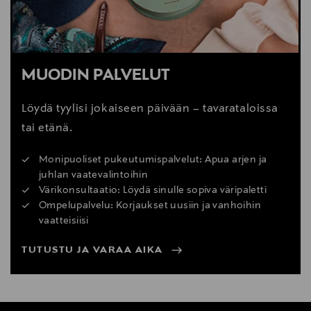
MUODIN PALVELUT
Löydä tyylisi jokaiseen päivään – tavarataloissa
tai etänä.
Monipuoliset pukeutumispalvelut: Apua arjen ja
juhlan vaatevalintoihin
Värikonsultaatio: Löydä sinulle sopiva väripaletti
Ompelupalvelu: Korjaukset uusiin ja vanhoihin
vaatteisiisi
TUTUSTU JA VARAA AIKA