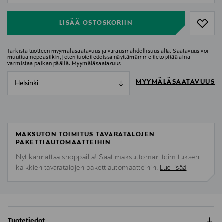
LISÄÄ OSTOSKORIIN
Tarkista tuotteen myymäläsaatavuus ja varausmahdollisuus alta. Saatavuus voi
muuttua nopeastikin, joten tuotetiedoissa näyttämämme tieto pitää aina
varmistaa paikan päällä.
Myymäläsaatavuus
MYYMÄLÄSAATAVUUS
Helsinki
MAKSUTON TOIMITUS TAVARATALOJEN
PAKETTIAUTOMAATTEIHIN
Nyt kannattaa shoppailla! Saat maksuttoman toimituksen
kaikkien tavaratalojen pakettiautomaatteihin.
Lue lisää
Tuotetiedot