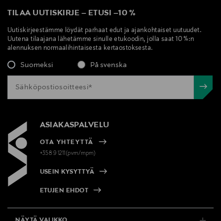
TILAA UUTISKIRJE
–
ETUSI
–
10 %
Uutiskirjeestämme löydät parhaat edut ja ajankohtaiset uutuudet.
Uutena tilaajana lähetämme sinulle etukoodin, jolla saat 10 %:n
alennuksen normaalihintaisesta kertaostoksesta.
Suomeksi
På svenska
ASIAKASPALVELU
OTA YHTEYTTÄ
+358 9 1211(pvm/mpm)
USEIN KYSYTTYÄ
ETUJEN EHDOT
NÄYTÄ VALIKKO