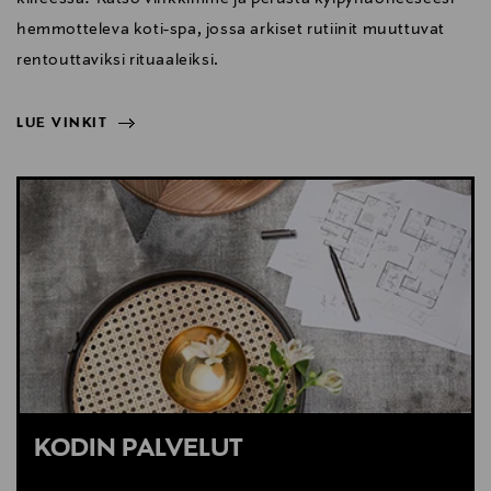
hemmotteleva koti-spa, jossa arkiset rutiinit muuttuvat
rentouttaviksi rituaaleiksi.
LUE VINKIT
NÄYTÄ VÄHEMMÄN
LUE VINKIT
KODIN PALVELUT