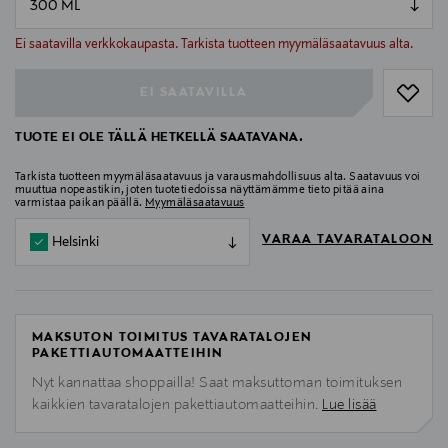
null
null
Ei saatavilla verkkokaupasta. Tarkista tuotteen myymäläsaatavuus alta.
EI SAATAVILLA
TUOTE EI OLE TÄLLÄ HETKELLÄ SAATAVANA.
Tarkista tuotteen myymäläsaatavuus ja varausmahdollisuus alta. Saatavuus voi
muuttua nopeastikin, joten tuotetiedoissa näyttämämme tieto pitää aina
varmistaa paikan päällä.
Myymäläsaatavuus
VARAA TAVARATALOON
Helsinki
MAKSUTON TOIMITUS TAVARATALOJEN
PAKETTIAUTOMAATTEIHIN
Nyt kannattaa shoppailla! Saat maksuttoman toimituksen
kaikkien tavaratalojen pakettiautomaatteihin.
Lue lisää