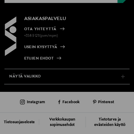
ASIAKASPALVELU
OTA YHTEYTTÄ
+358 9 1211(pvm/mpm)
USEIN KYSYTTYÄ
ETUJEN EHDOT
NÄYTÄ VALIKKO
TUKI & INFO
Instagram
Facebook
Pinterest
AJANKOHTAISTA
PALVELUT
Verkkokaupan
Tietoturva ja
Tietosuojaseloste
sopimusehdot
evästeiden käyttö
VASTUULLISUUS