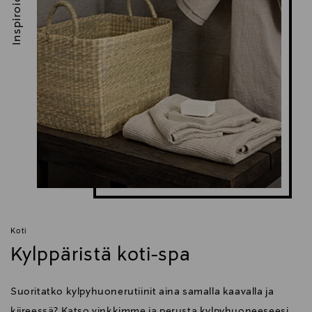
Inspiroidu
Koti
Kylppäristä koti-spa
Suoritatko kylpyhuonerutiinit aina samalla kaavalla ja
kiireessä? Katso vinkkimme ja perusta kylpyhuoneeseesi