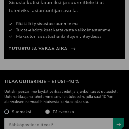
Sisusta kotisi kauniiksi ja suunnittele tilat
toimiviksi asiantuntijan avulla.
Räätälöity sisustussuunnitelma
Tuote-ehdotukset kattavasta valikoimastamme
Maksuton sisustushankintojen yhteydessä
TUTUSTU JA VARAA AIKA
TILAA UUTISKIRJE
–
ETUSI
–
10 %
Uutiskirjeestämme löydät parhaat edut ja ajankohtaiset uutuudet.
Uutena tilaajana lähetämme sinulle etukoodin, jolla saat 10 %:n
alennuksen normaalihintaisesta kertaostoksesta.
Suomeksi
På svenska