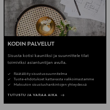
Digitaalinen osoite
info@conform.se
KODIN PALVELUT
Sisusta kotisi kauniiksi ja suunnittele tilat
toimiviksi asiantuntijan avulla.
Räätälöity sisustussuunnitelma
Tuote-ehdotukset kattavasta valikoimastamme
Maksuton sisustushankintojen yhteydessä
TUTUSTU JA VARAA AIKA