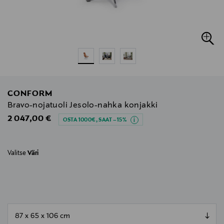
CONFORM
Bravo-nojatuoli Jesolo-nahka konjakki
Original Price
2 047,00 €
OSTA 1000€, SAAT –15%
Valitse
Väri
null
null