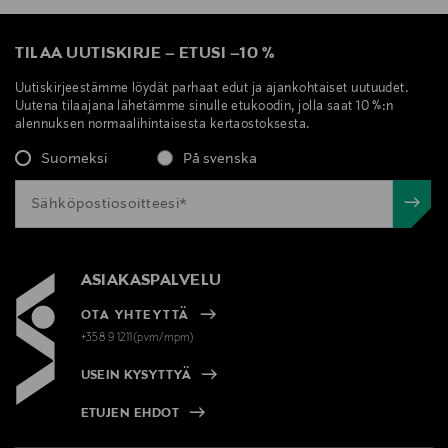
TILAA UUTISKIRJE
–
ETUSI
–
10 %
Uutiskirjeestämme löydät parhaat edut ja ajankohtaiset uutuudet.
Uutena tilaajana lähetämme sinulle etukoodin, jolla saat 10 %:n
alennuksen normaalihintaisesta kertaostoksesta.
Suomeksi
På svenska
ASIAKASPALVELU
OTA YHTEYTTÄ
+358 9 1211(pvm/mpm)
USEIN KYSYTTYÄ
ETUJEN EHDOT