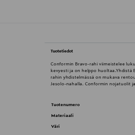
Tuotetiedot
Conformin Bravo-rahi viimeistelee lu
kevyesti ja on helppo huoltaa.Yhdistä 
rahin yhdistelmässä on mukava rentoutu
Jesolo-nahalla. Conformin nojatuolit j
Tuotenumero
Materiaali
Väri