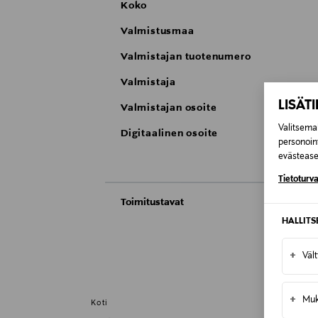
Koko
Valmistusmaa
Valmistajan tuotenumero
Valmistaja
LISÄT
Valmistajan osoite
Valitsemal
Digitaalinen osoite
personoin
evästeaset
Tietoturva
Toimitustavat
HALLIT
Automaatti tai noutopiste
Toimitusaika 4-6 viikkoa
+
Väl
Kotiinkuljetus
Toimitusaika 4-6 viikkoa
+
Muk
Koti