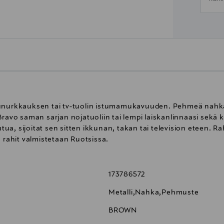
kunurkkauksen tai tv-tuolin istumamukavuuden. Pehmeä nahkap
Bravo saman sarjan nojatuoliin tai lempi laiskanlinnaasi sekä 
a, sijoitat sen sitten ikkunan, takan tai television eteen. Rah
a rahit valmistetaan Ruotsissa.
173786572
Metalli,Nahka,Pehmuste
BROWN