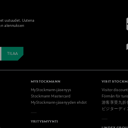
set uutuudet. Uutena
%:n alennuksen
MYSTOCKMANN
VISIT STOCK
MyStockmann-jäsenyys
Visitor discoun
Stockmann Mastercard
Förmån för turi
MyStockmann-jäsenyyden ehdot
游客享受九折
ビジターディ
YRITYSMYYNTI
LINDEX GROU