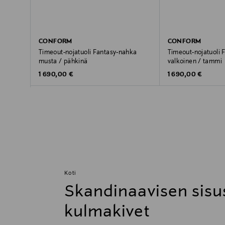
CONFORM
CONFORM
Timeout-nojatuoli Fantasy-nahka
Timeout-nojatuoli 
musta / pähkinä
valkoinen / tammi
Original Price
Original Price
1 690,00 €
1 690,00 €
Koti
Skandinaavisen sisu
kulmakivet