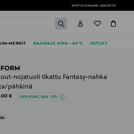
MYSTOCKMANN-JÄSENYYS
label.header.go
UM-MERKIT
KAUSIALE JOPA –40 %
OUTLET
NFORM
out-nojatuoli tikattu Fantasy-nahka
ta/pähkinä
al Price
,00 €
OSTA 1000€, SAAT –15%
äri