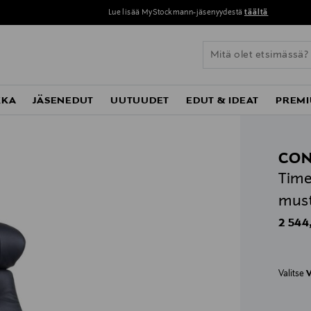
Lue lisää MyStockmann-jäsenyydestä
täältä
KKA
JÄSENEDUT
UUTUUDET
EDUT & IDEAT
PREMI
CO
Time
mus
Origin
2 544
Valitse
V