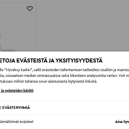
IETOJA EVÄSTEISTÄ JA YKSITYISYYDESTÄ
la “Hyväksy kaikki”, sallit evästeiden tallentamisen laitteellesi sisällön ja maino
tia, sosiaalisen median ominaisuuksia sekä liikenteen analysointia varten. Voit 
uksiasi milloin tahansa sivun alareunasta löytyvästä linkistä.
 ja evästeiden käyttö
SE EVÄSTERYHMIÄ
Fantasy-nahka
ttämättömät evästeet
Aina hyv