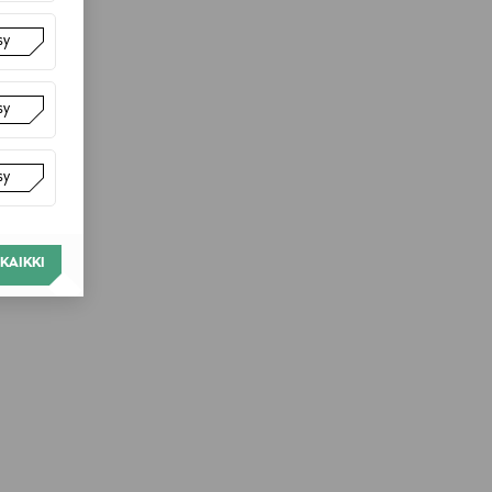
sy
sy
sy
KAIKKI