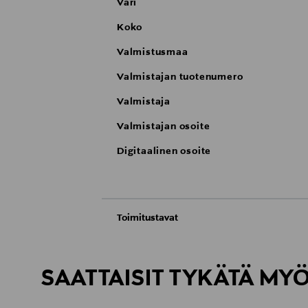
Väri
Koko
Valmistusmaa
Valmistajan tuotenumero
Valmistaja
Valmistajan osoite
Digitaalinen osoite
Toimitustavat
Automaatti tai noutopiste
Toimitusaika 4-6 viikkoa
SAATTAISIT TYKÄTÄ MY
Kotiinkuljetus
Toimitusaika 4-6 viikkoa