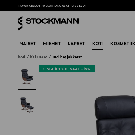
TAVARATALOT JA AUKIOLOAJAT
PALVELUT
NAISET
MIEHET
LAPSET
KOTI
KOSMETII
Koti
Kalusteet
Tuolit & jakkarat
OSTA 1000€, SAAT –15%