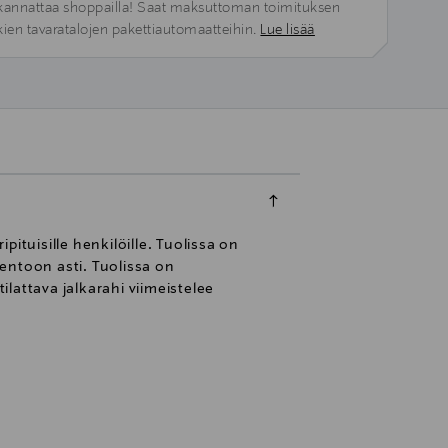
kannattaa shoppailla! Saat maksuttoman toimituksen
kien tavaratalojen pakettiautomaatteihin.
Lue lisää
tuisille henkilöille. Tuolissa on
ntoon asti. Tuolissa on
ilattava jalkarahi viimeistelee