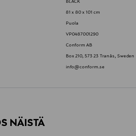
BLACK
81 x 80 x 101 cm
Puola
VP0487001290
Conform AB
Box 210, 573 23 Tranås, Sweden
info@conform.se
6,90 €
ÖS NÄISTÄ
6,90 €