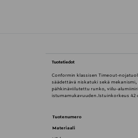
Tuotetiedot
Conformin klassisen Timeout-nojatuoli
säädettävä niskatuki sekä mekanismi,
pähkinäviilutettu runko, viilu-alumiini
istumamukavuuden.Istuinkorkeus 42 cm.
Tuotenumero
Materiaali