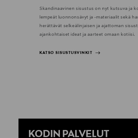
Skandinaavinen sisustus on nyt kutsuva ja 
lempeät luonnonsävyt ja -materiaalit sekä har
herättävät selkeälinjaisen ja ajattoman sisu
ajankohtaiset ideat ja aarteet omaan kotiisi.
KATSO SISUSTUSVINKIT
KATSO SISUSTUSVINKIT
KODIN PALVELUT