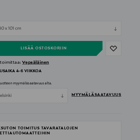
ull
80 x 101 cm
ull
LISÄÄ OSTOSKORIIN
 toimittaa:
Vepsäläinen
USAIKA 4-6 VIIKKOA
 tuotteen myymäläsaatavuus alta.
MYYMÄLÄSAATAVUUS
elsinki
SUTON TOIMITUS TAVARATALOJEN
ETTIAUTOMAATTEIHIN