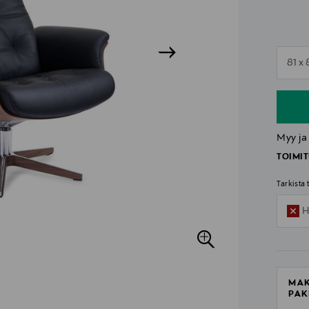
n
81 x 
n
Myy ja
TOIMIT
Tarkista
H
MAK
PAK