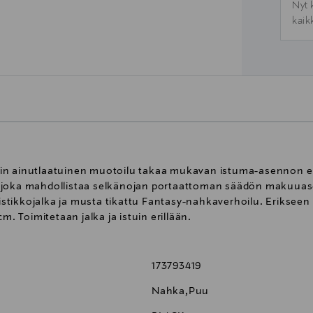
Nyt 
kaik
n ainutlaatuinen muotoilu takaa mukavan istuma-asennon eripi
 joka mahdollistaa selkänojan portaattoman säädön makuuase
ristikkojalka ja musta tikattu Fantasy-nahkaverhoilu. Erikseen t
 Toimitetaan jalka ja istuin erillään.
173793419
Nahka,Puu