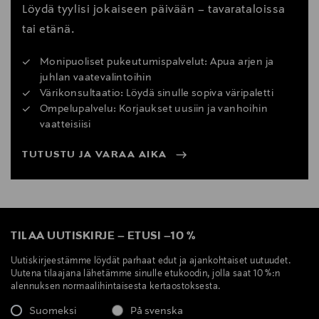
Löydä tyylisi jokaiseen päivään – tavarataloissa
tai etänä.
Monipuoliset pukeutumispalvelut: Apua arjen ja
juhlan vaatevalintoihin
Värikonsultaatio: Löydä sinulle sopiva väripaletti
Ompelupalvelu: Korjaukset uusiin ja vanhoihin
vaatteisiisi
TUTUSTU JA VARAA AIKA
TILAA UUTISKIRJE
–
ETUSI
–
10 %
Uutiskirjeestämme löydät parhaat edut ja ajankohtaiset uutuudet.
Uutena tilaajana lähetämme sinulle etukoodin, jolla saat 10 %:n
alennuksen normaalihintaisesta kertaostoksesta.
Suomeksi
På svenska