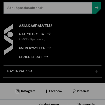
ASIAKASPALVELU
OTA YHTEYTTÄ
+358 9 1211(pvm/mpm)
USEIN KYSYTTYÄ
ETUJEN EHDOT
NÄYTÄ VALIKKO
TUKI & INFO
Instagram
Facebook
Pinterest
AJANKOHTAISTA
PALVELUT