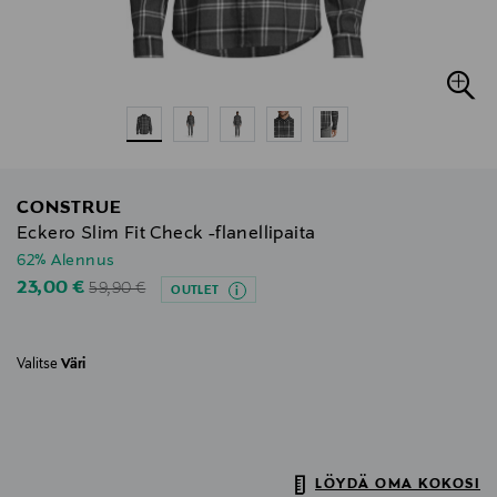
CONSTRUE
Eckero Slim Fit Check -flanellipaita
62% Alennus
Original Price
Discounted Price
23,00 €
59,90 €
OUTLET
Valitse
Väri
LÖYDÄ OMA KOKOSI