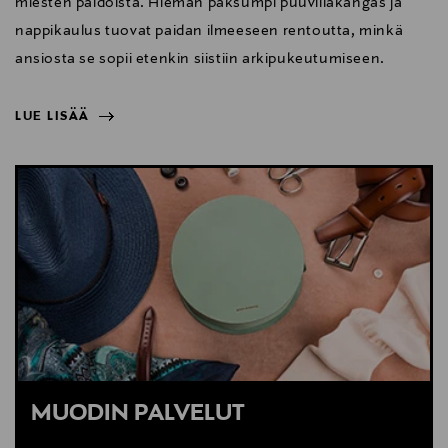
miesten paidoista. Hieman paksumpi puuvillakangas ja
nappikaulus tuovat paidan ilmeeseen rentoutta, minkä
ansiosta se sopii etenkin siistiin arkipukeutumiseen.
LUE LISÄÄ
NÄYTÄ VÄHEMMÄN
LUE LISÄÄ
MUODIN PALVELUT