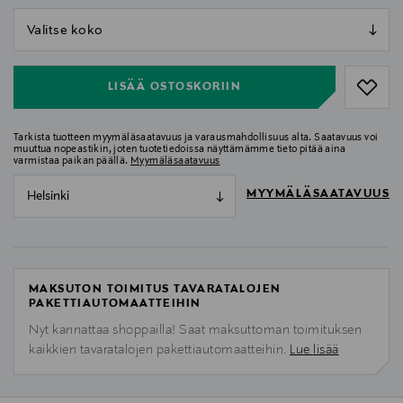
null
null
LISÄÄ OSTOSKORIIN
Tarkista tuotteen myymäläsaatavuus ja varausmahdollisuus alta. Saatavuus voi
muuttua nopeastikin, joten tuotetiedoissa näyttämämme tieto pitää aina
varmistaa paikan päällä.
Myymäläsaatavuus
MYYMÄLÄSAATAVUUS
Helsinki
MAKSUTON TOIMITUS TAVARATALOJEN
PAKETTIAUTOMAATTEIHIN
Nyt kannattaa shoppailla! Saat maksuttoman toimituksen
kaikkien tavaratalojen pakettiautomaatteihin.
Lue lisää