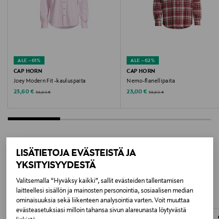
Kiina
Valmistajan tuotenumero
ECKERO_CO
ALE –61%
ALE –62%
CAP HORN
CAP HORN
Valmistaja
Joey Modern Fit -kauluspaita
Nemo-flanellipaita
Discounted Price
Discounted Price
Original Price
Original Price
23,60 €
23,00 €
59,90 €
59,90 €
Lindex Group Oyj
Valmistajan osoite
Stockmann, Lindex Group Oyj, Aleksanterinkatu 52 B,
PL 220, 00101, Helsinki, Finland
LISÄTIETOJA EVÄSTEISTÄ JA
LISÄÄ KIINNOSTAVIA
YKSITYISYYDESTÄ
Digitaalinen osoite
Valitsemalla “Hyväksy kaikki”, sallit evästeiden tallentamisen
TUOTTEITA
www.stockmann.com/asiakaspalvelu
laitteellesi sisällön ja mainosten personointia, sosiaalisen median
ominaisuuksia sekä liikenteen analysointia varten. Voit muuttaa
evästeasetuksiasi milloin tahansa sivun alareunasta löytyvästä
Avainsanat